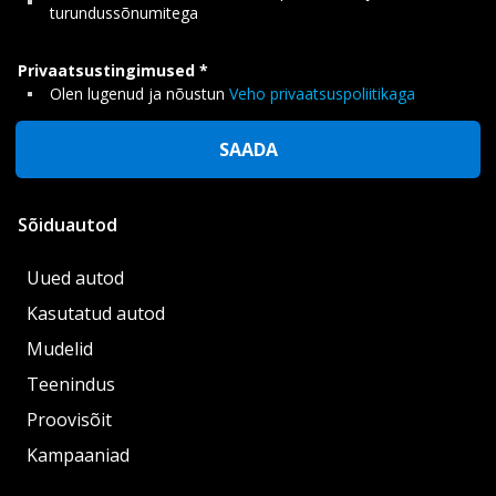
turundussõnumitega
Privaatsustingimused
Olen lugenud ja nõustun
Veho privaatsuspoliitikaga
SAADA
Sõiduautod
Uued autod
Kasutatud autod
Mudelid
Teenindus
Proovisõit
Kampaaniad