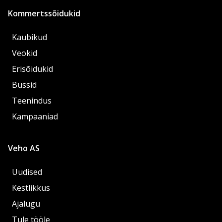
Kommertssõidukid
Kaubikud
Veokid
Erisõidukid
Bussid
Teenindus
Kampaaniad
Veho AS
Uudised
Kestlikkus
Ajalugu
Tule tööle