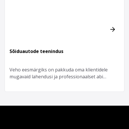
Sõiduautode teenindus
Veho eesmärgiks on pakkuda oma klientidele
mugavaid lahendusi ja professionaalset abi
kõikides sõidukeid puudutavates küsimustes.