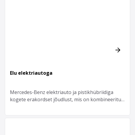
Elu elektriautoga
Mercedes-Benz elektriauto ja pistikhübriidiga
kogete erakordset jõudlust, mis on kombineeritud
keskkonnasäästliku mugavusega.