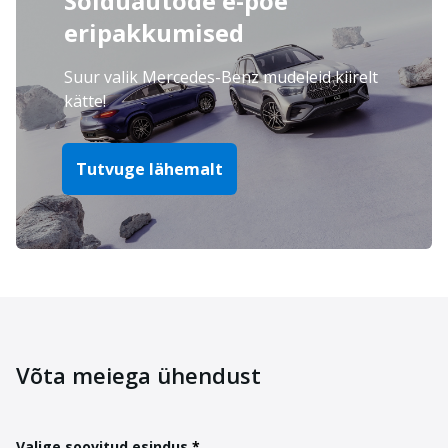
Sõiduautode e-poe
eripakkumised
Suur valik Mercedes-Benz mudeleid kiirelt
kätte!
Tutvuge lähemalt
Võta meiega ühendust
Valige soovitud esindus
*