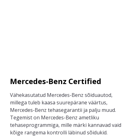
Mercedes-Benz Certified
V
ähekasutatud
Mercedes-Benz sõidu
autod,
millega tuleb kaasa suurepärane väärtus,
Mer
c
edes-Benz tehasegarantii ja palju muud
.
Tegemist on Mercedes-Benz ametliku
tehaseprogrammiga, mille märki kannavad vaid
kõige rangema kontrolli läbinud sõidukid.