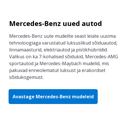
Mercedes-Benz uued autod
Mercedes-Benz
uute
mudelite
seast
leia
te
uusima
tehnoloogiaga
varustatud
luksuslikud
sõiduautod,
linnamaasturid
, elektriautod ja pistikhübriidid.
Valikus on ka
7-kohali
sed sõidukid
,
Mercedes-AMG
sportauto
d
ja
Mercedes-Maybach mudelid,
mis
pakuvad enneolematut
luksust ja erakordset
sõidu
kogemust.
Avastage Mercedes-Benz mudeleid