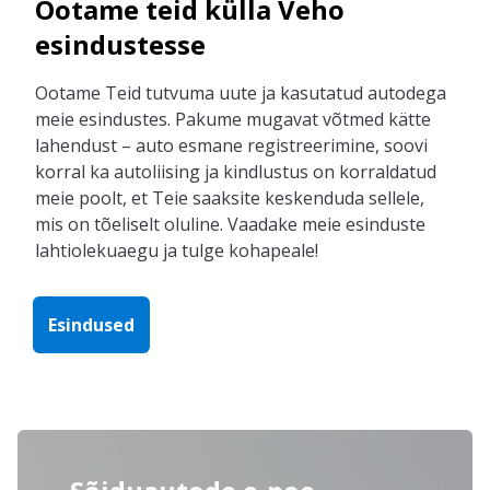
Ootame teid külla Veho
esindustesse
Ootame
T
eid
tutvuma
uute ja
kasutatud autodega
meie
esindustes
.
Pakume mugavat
võtmed kätte
lahendus
t
–
auto esmane registreerimine
,
soovi
korral ka autoliising ja kindlustus
on
korraldatud
meie poolt
, et
T
eie
saaksi
te
keskendud
a sellele,
mis
on
tõeliselt
oluli
ne
.
Vaa
dake
meie esinduste
lahtiolekuaegu ja
tul
g
e
kohapeale
!
Esindused