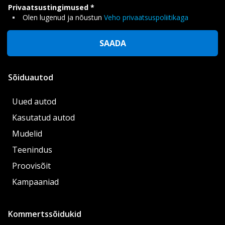
Privaatsustingimused
Olen lugenud ja nõustun
Veho privaatsuspoliitikaga
SAADA
Sõiduautod
Uued autod
Kasutatud autod
Mudelid
Teenindus
Proovisõit
Kampaaniad
Kommertssõidukid