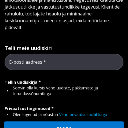
emotsioonidele ja mälestustele. Tegevustes kaalutakse
jätkusuutlikke ja vastutustundlikke tegevusi. Klientide
rahulolu, töötajate heaolu ja minimaalne
keskkonnamõju – need on asjad, mida mõõdame
pidevalt.
Telli meie uudiskiri
E-posti aadress
Tellin uudiskirja
Soovin olla kursis Veho uudiste, pakkumiste ja
turundussõnumitega
Privaatsustingimused
Olen lugenud ja nõustun
Veho privaatsuspoliitikaga