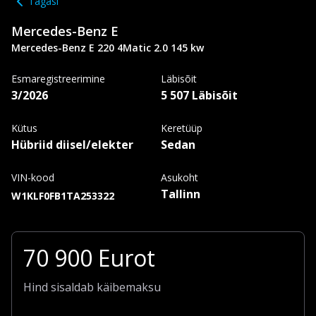
Tagasi
Mercedes-Benz
E
Mercedes-Benz E 220 4Matic 2.0 145 kw
Esmaregistreerimine
Läbisõit
3/2026
5 507 Läbisõit
Kütus
Keretüüp
Hübriid diisel/elekter
Sedan
VIN-kood
Asukoht
Tallinn
W1KLF0FB1TA253322
70 900
Eurot
Hind sisaldab käibemaksu