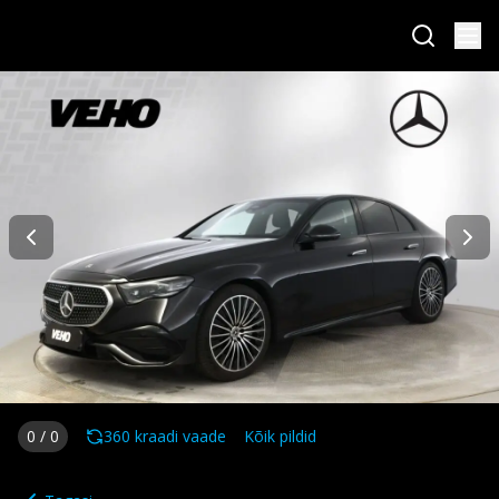
0
/
0
360 kraadi vaade
Kõik pildid