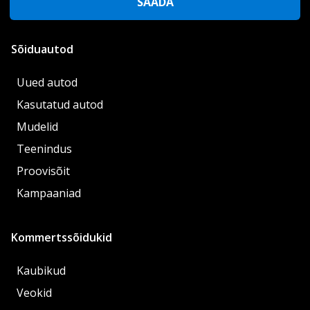
SAADA
Sõiduautod
Uued autod
Kasutatud autod
Mudelid
Teenindus
Proovisõit
Kampaaniad
Kommertssõidukid
Kaubikud
Veokid