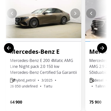
Mercedes-Benz
E
Merced
Mercedes-Benz E 200 4Matic AMG
Mercedes-B
Line Night pack 2.0 150 kw
AMG 2.9 24
Mercedes-Benz Certified 5a Garantii
Sõiduabid,
hybrid_petrol
3/2025
diesel
26 050 undefined
Tartu
Tallinn
64 900
75 900