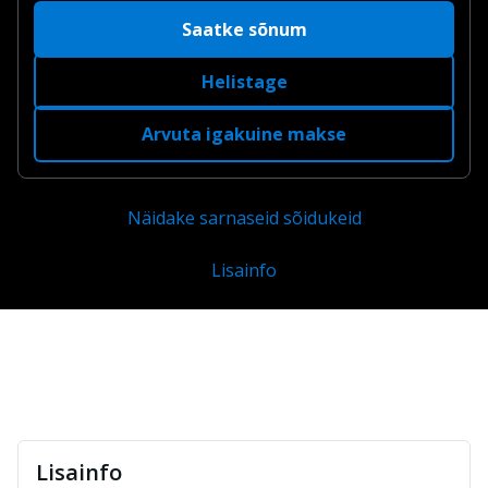
Saatke sõnum
Helistage
Arvuta igakuine makse
Näidake sarnaseid sõidukeid
Lisainfo
Lisainfo