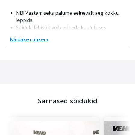
NB! Vaatamiseks palume eelnevalt aeg kokku
leppida
Sõiduki läbisõit võib erineda kuulutuses
kuvatust
Näidake rohkem
Veho Tallinn esinduse demosõiduk
Ostame tagasi Teie olemasoleva sõiduki
Müügihinnale lisandub loovutuspakett 199€
Auto loovutamine alates 19.10.26
Sarnased sõidukid