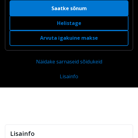
Saatke sõnum
Helistage
Arvuta igakuine makse
Näidake sarnaseid sõidukeid
Lisainfo
Lisainfo