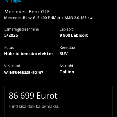
Tagasi
Mercedes-Benz
GLE
Mercedes-Benz GLE 400 E 4Matic AMG 2.0 185 kw
Esmaregistreerimine
Läbisõit
5/2026
9 900 Läbisõit
Kütus
Keretüüp
Hübriid bensiin/elekter
SUV
VIN-kood
Asukoht
Tallinn
W1NFB4GB8SB452197
86 699
Eurot
Hind sisaldab käibemaksu