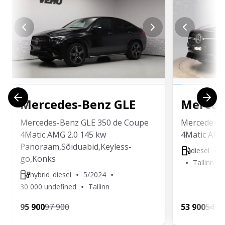
Mercedes-Benz
GLE
Merced
Mercedes-Benz GLE 350 de Coupe
Mercedes-B
4Matic AMG 2.0 145 kw
4Matic AMG
Panoraam,Sõiduabid,Keyless-
diesel
go,Konks
Tallinn
hybrid_diesel
5/2024
30 000 undefined
Tallinn
95 900
97 900
53 900
54 9