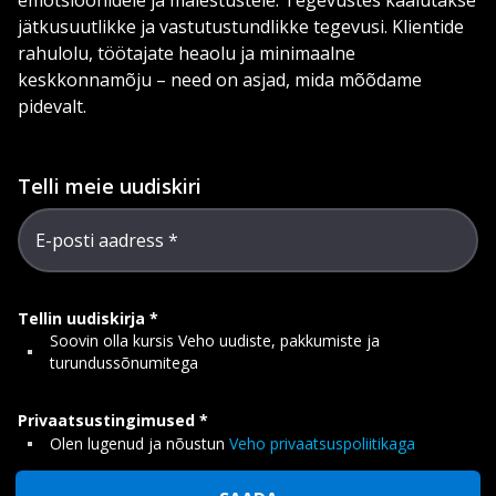
emotsioonidele ja mälestustele. Tegevustes kaalutakse
jätkusuutlikke ja vastutustundlikke tegevusi. Klientide
rahulolu, töötajate heaolu ja minimaalne
keskkonnamõju – need on asjad, mida mõõdame
pidevalt.
Telli meie uudiskiri
E-posti aadress
Tellin uudiskirja
Soovin olla kursis Veho uudiste, pakkumiste ja
turundussõnumitega
Privaatsustingimused
Olen lugenud ja nõustun
Veho privaatsuspoliitikaga