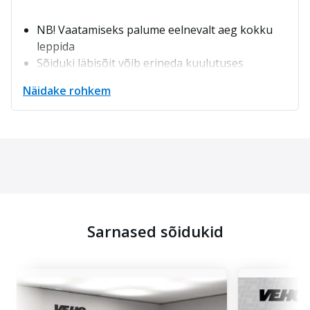
NB! Vaatamiseks palume eelnevalt aeg kokku
leppida
Sõiduki läbisõit võib erineda kuulutuses
kuvatust
Näidake rohkem
Veho Tallinn esinduse demosõiduk
Ostame tagasi Teie olemasoleva sõiduki
Müügihinnale lisandub loovutuspakett 199€
Auto loovutamine alates 19.10.26
Sarnased sõidukid