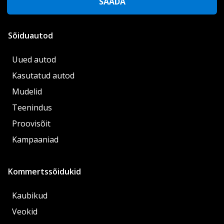
SAADA
Sõiduautod
Uued autod
Kasutatud autod
Mudelid
Teenindus
Proovisõit
Kampaaniad
Kommertssõidukid
Kaubikud
Veokid