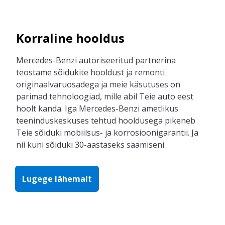
Korraline hooldus
Mercedes-Benzi autoriseeritud
partnerina
t
eostame
sõidukite
hooldus
t
ja
remonti
originaalvaruosadega ja mei
e
käsutuses on
parimad
tehnoloogia
d
, mille abil
Teie
auto eest
hoolt kanda.
Iga
Mercedes-Benzi
ametlikus
teeninduskeskuses
tehtud
hooldusega pikene
b
Teie
sõiduki
mobiilsus
-
ja
korrosiooni
garantii
.
Ja
nii kuni sõiduki 30-aastaseks saami
seni.
Lugege lähemalt