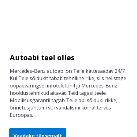
Autoabi teel olles
Mercedes-Benz autoabi on
Teile
kättesaadav 24/7
.
Kui
Teie
sõidukit taba
b
tehniline rike, siis
helista
ge
ööpäevaringsel info
telefonil
ja
Mercedes-Benz
hooldustehnikud aitavad
Teid
tagasi teele.
Mobiilsusgarantii
tagab
Teile
abi
sõiduki r
ikke,
õnnetusjuhtumi või vandalismi korral
terve
s
Euroopa
s
.
Vaadake täpsemalt