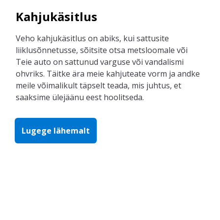
Kahjukäsitlus
Veho
kahjukäsitlus on abiks, kui sattusi
te
liiklusõnnetusse, sõitsi
te
otsa metsloomale või
Teie
auto on sattunud varguse
või
vandalismi
ohvriks.
Täi
tke
ära meie kahjuteate vorm
ja
an
dke
meile võimalikult täpselt teada, mis juhtus, et
saaksime ülejäänu eest hoolitseda.
Lugege lähemalt