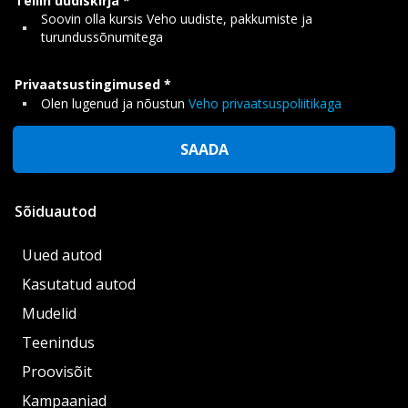
Tellin uudiskirja
Soovin olla kursis Veho uudiste, pakkumiste ja
turundussõnumitega
Privaatsustingimused
Olen lugenud ja nõustun
Veho privaatsuspoliitikaga
SAADA
Sõiduautod
Uued autod
Kasutatud autod
Mudelid
Teenindus
Proovisõit
Kampaaniad