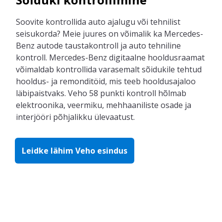
Soovi
te
kontrollida
auto
ajalugu
või
tehnilis
t
seisukor
da
?
Meie juures
on võimalik
ka
Mercedes-
Benz
auto
de
ta
ustakontroll
ja
auto tehniline
kontroll
.
Mercedes-Benz digitaalne hooldusraamat
võimaldab
kontrollida
varasemalt sõidukile tehtud
hooldus- ja remonditöid
,
mis
teeb
hooldusajaloo
läbipaistvaks.
Veho
58 punkti kontroll
hõlmab
elektroonika, veermik
u
, mehhaanilis
te
osad
e ja
interjöör
i põhjalikku
ülevaatust.
Leidke lähim Veho esindus