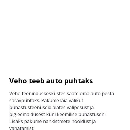
Veho teeb auto puhtaks
Veho
teeninduskeskustes saa
te
oma auto pesta
särav
puhtaks
.
Pakume laia
valikut
puhastusteenuseid
alates välipesust ja
pigieemaldusest kuni keemilise puhastuseni.
Lisaks
pakume
nahkistmete hooldust ja
vahatamist.