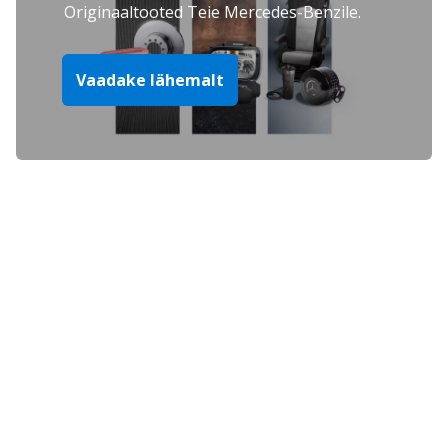
Originaaltooted Teie Mercedes-Benzile.
Vaadake lähemalt