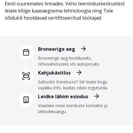
Eesti suuremates linnades. Veho teeninduskeskustest
leiate kõige kaasaegsema tehnoloogia ning Teie
sõidukit hooldavad sertifitseeritud töötajad.
Broneerige aeg
Broneeri
ge
aeg
hooldus
eks
,
rehvivahetus
eks
või autopesu
ks.
Kahjukäsitlus
Sattusi
te
õnnetusse? Siit leia
te
kogu
vajaliku info
, kuidas edasi tegutseda.
Leidke lähim esindus
Vaa
dake
meie esinduste kontakte ja
lahtiolekuaegu
.