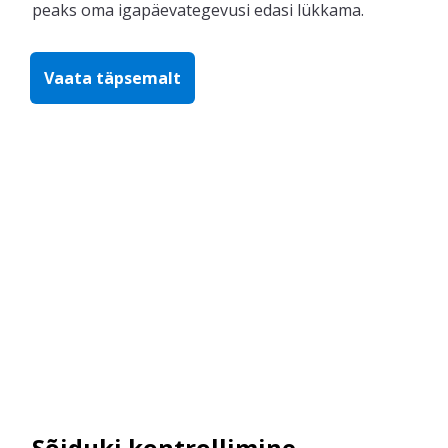
peaks oma igapäevategevusi edasi lükkama.
Vaata täpsemalt
Sõiduki kontrollimine