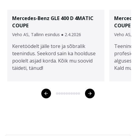
Mercedes-Benz
GLE 400 D 4MATIC
Mercede
COUPE
COUPE
Veho AS, Tallinn esindus
●
2.4.2026
Veho AS, Ta
Keretöödelt jälle tore ja sõbralik
Teenindus 
teenindus. Seekord sain ka hoolduse
profesio
poolelt asjad korda. Kõik mu soovid
alguses s
täideti, tänud!
Kald mull
tööde mah
soovid. P
Enne hoo
MB esind
kuluva aj
võimalusi. Hoolduse ajal s
videoteavi
selgeks a
videos ka