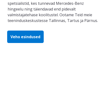
spetsialistid
, kes
tunnevad Mercedes-Benz
hingeelu ning
täiendavad end
pidevalt
valmistajatehase koolitustel
. Ootame
Teid
meie
teeninduskeskus
tesse
Tallinnas, Tartus ja Pärnus.
Veho esindused