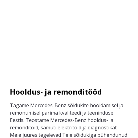
Hooldus- ja remonditööd
Tagame Mercedes-Benz sõidukite hooldamisel ja
remontimisel parima kvaliteedi ja teeninduse
Eestis.
Teostame
Mer
c
edes-Benz
hooldus
-
ja
remon
ditöid
,
samuti
elektritöid ja diagnostikat.
Meie juures
tegelevad
Teie
sõiduki
ga
pühendunud