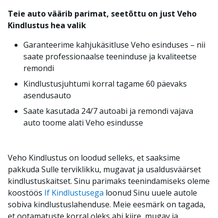
Teie auto väärib parimat, seetõttu on just Veho
Kindlustus hea valik
Garanteerime kahjukäsitluse Veho esinduses – nii
saate professionaalse teeninduse ja kvaliteetse
remondi
Kindlustusjuhtumi korral tagame 60 päevaks
asendusauto
Saate kasutada 24/7 autoabi ja remondi vajava
auto toome alati Veho esindusse
Veho Kindlustus on loodud selleks, et saaksime
pakkuda Sulle terviklikku, mugavat ja usaldusväärset
kindlustuskaitset. Sinu parimaks teenindamiseks oleme
koostöös
If Kindlustusega
loonud Sinu uuele autole
sobiva kindlustuslahenduse. Meie eesmärk on tagada,
et ootamatuste korral oleks abi kiire, mugav ja