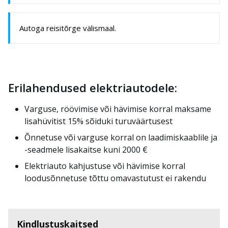
Autoga reisitõrge välismaal.
Erilahendused elektriautodele:
Varguse, röövimise või hävimise korral maksame
lisahüvitist 15% sõiduki turuväärtusest
Õnnetuse või varguse korral on laadimiskaablile ja
-seadmele lisakaitse kuni 2000 €
Elektriauto kahjustuse või hävimise korral
loodusõnnetuse tõttu omavastutust ei rakendu
Kindlustuskaitsed