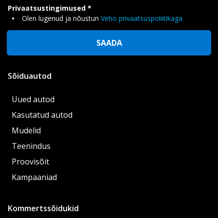
Privaatsustingimused
Olen lugenud ja nõustun
Veho privaatsuspoliitikaga
SAADA
Sõiduautod
Uued autod
Kasutatud autod
Mudelid
Teenindus
Proovisõit
Kampaaniad
Kommertssõidukid