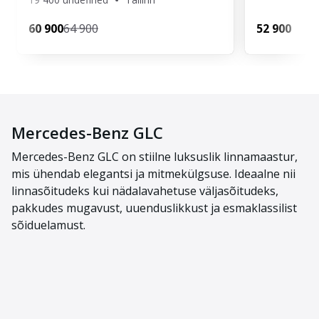
60 900
64 900
52 900
Mercedes-Benz GLC
Mercedes-Benz GLC on stiilne luksuslik linnamaastur,
mis ühendab elegantsi ja mitmekülgsuse. Ideaalne nii
linnasõitudeks kui nädalavahetuse väljasõitudeks,
pakkudes mugavust, uuenduslikkust ja esmaklassilist
sõiduelamust.