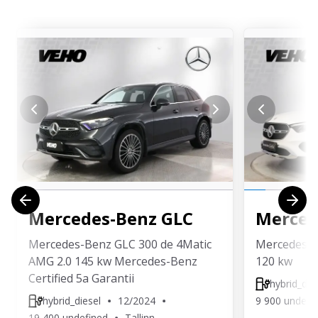
Mercedes-Benz
GLC
Merced
Mercedes-Benz GLC 300 de 4Matic
Mercedes-B
AMG 2.0 145 kw Mercedes-Benz
120 kw
Certified 5a Garantii
hybrid_die
hybrid_diesel
12/2024
9 900 undefi
19 400 undefined
Tallinn