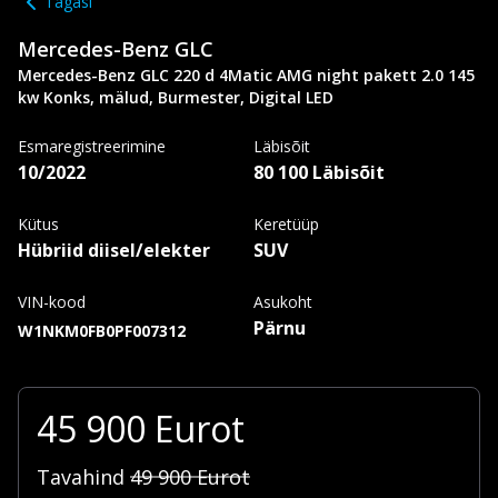
Tagasi
Mercedes-Benz
GLC
Mercedes-Benz GLC 220 d 4Matic AMG night pakett 2.0 145
kw Konks, mälud, Burmester, Digital LED
Esmaregistreerimine
Läbisõit
10/2022
80 100 Läbisõit
Kütus
Keretüüp
Hübriid diisel/elekter
SUV
VIN-kood
Asukoht
Pärnu
W1NKM0FB0PF007312
45 900
Eurot
Tavahind
49 900
Eurot