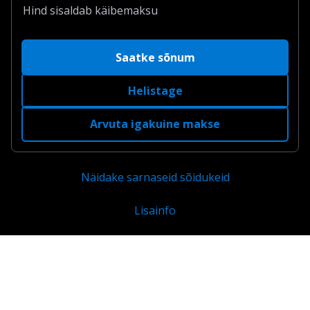
Hind sisaldab käibemaksu
Saatke sõnum
Helistage
Arvuta igakuine makse
Näidake sarnaseid sõidukeid
Lisainfo