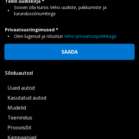
Tellin uudiskirja
Soovin olla kursis Veho uudiste, pakkumiste ja
turundussõnumitega
Privaatsustingimused
Olen lugenud ja nõustun
Veho privaatsuspoliitikaga
SAADA
Sõiduautod
Uued autod
Kasutatud autod
Mudelid
Teenindus
Proovisõit
Kampaaniad