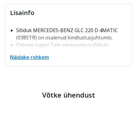
Lisainfo
Sõiduk MERCEDES-BENZ GLC 220 D 4MATIC
(038STR) on osalenud kindlustusjuhtumis.
Ostame tagasi Teie olemasoleva sõiduki.
Müügihinnale lisandub loovutuspakett 199 € ja
Näidake rohkem
mootorsõidukimaksud.
Lisagarantii soetamise võimalus.
Võtke ühendust