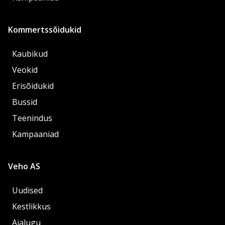
Kommertssõidukid
Kaubikud
Veokid
Erisõidukid
Bussid
Teenindus
Kampaaniad
Veho AS
Uudised
Kestlikkus
Ajalugu