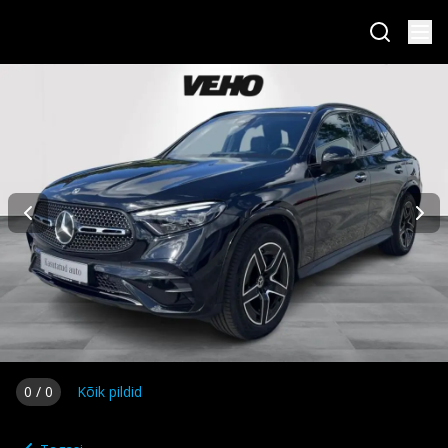
0
/
0
Kõik pildid