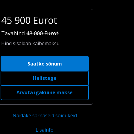
45 900
Eurot
Tavahind
48 000
Eurot
Hind sisaldab käibemaksu
Saatke sõnum
Helistage
Arvuta igakuine makse
Näidake sarnaseid sõidukeid
Lisainfo