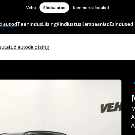
Veho
Sõiduautod
Kommertssõidukid
d autod
Teenindus
Liising
Kindlustus
Kampaaniad
Esindused
sutatud autode otsing
M
A
A