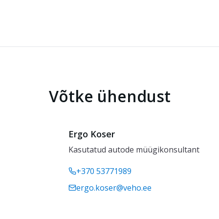
8PXZ) on liiklusregistris registreeritud ja ei ole osalenu
Võtke ühendust
Ergo Koser
Kasutatud autode müügikonsultant
+370 53771989
ergo.koser@veho.ee