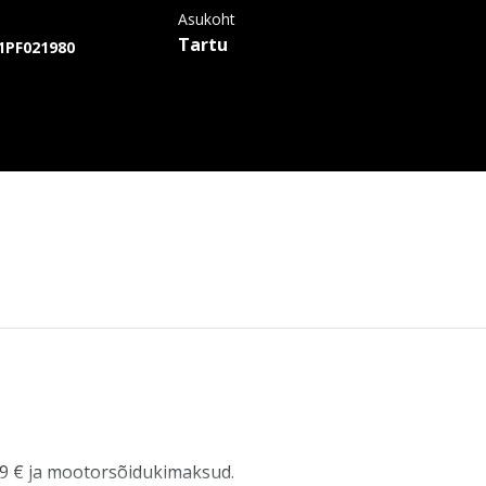
Asukoht
Tartu
PF021980
9 € ja mootorsõidukimaksud.