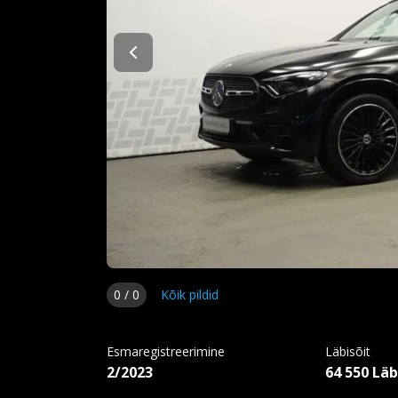
0
/
0
Kõik pildid
Esmaregistreerimine
Läbisõit
2/2023
64 550 Läb