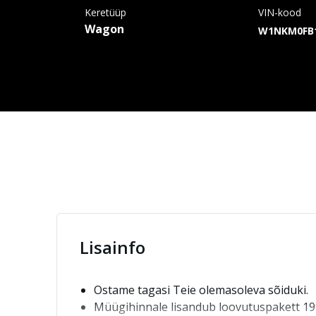
Keretüüp
VIN-kood
Wagon
W1NKM0FB1
Lisainfo
Ostame tagasi Teie olemasoleva sõiduki.
Müügihinnale lisandub loovutuspakett 19