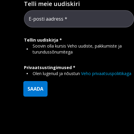
Telli meie uudiskiri
E-posti aadress
Tellin uudiskirja
Soovin olla kursis Veho uudiste, pakkumiste ja
turundussõnumitega
Privaatsustingimused
Olen lugenud ja nõustun
Veho privaatsuspoliitikaga
SAADA