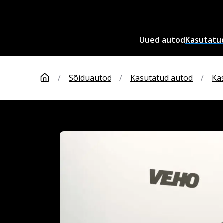
Uued autod
Kasutatu
/
Sõiduautod
/
Kasutatud autod
/
Ka