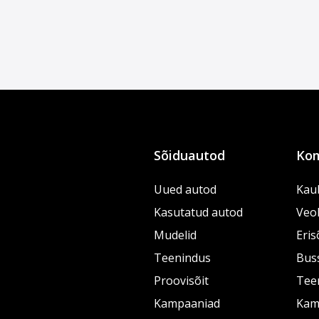
Sõiduautod
Kom
Uued autod
Kau
Kasutatud autod
Veo
Mudelid
Eris
Teenindus
Bus
Proovisõit
Tee
Kampaaniad
Kam