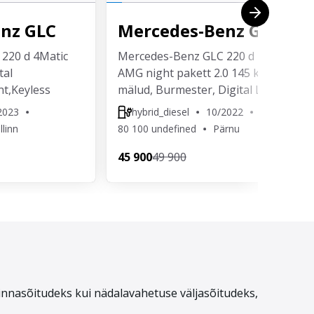
enz
GLC
Mercedes-Benz
GLC
220 d 4Matic
Mercedes-Benz GLC 220 d 4Matic
tal
AMG night pakett 2.0 145 kw Konks,
t,Keyless
mälud, Burmester, Digital LED
2023
hybrid_diesel
10/2022
llinn
80 100 undefined
Pärnu
45 900
49 900
linnasõitudeks kui nädalavahetuse väljasõitudeks,