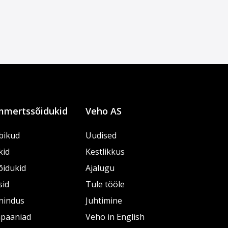
mertssõidukid
Veho AS
bikud
Uudised
kid
Kestlikkus
õidukid
Ajalugu
sid
Tule tööle
nindus
Juhtimine
paaniad
Veho in English