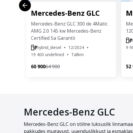
Mercedes-Benz
GLC
M
Mercedes-Benz GLC 300 de 4Matic
Me
AMG 2.0 145 kw Mercedes-Benz
12
Certified 5a Garantii
hybrid_diesel
12/2024
9 9
19 400 undefined
Tallinn
60 900
64 900
52
Mercedes-Benz GLC
Mercedes-Benz GLC on stiilne luksuslik linnamaas
pakkudes mugavust, uuenduslikkust ja esmaklass