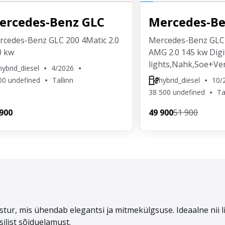
ercedes-Benz
GLC
Mercedes-B
rcedes-Benz GLC 200 4Matic 2.0
Mercedes-Benz GLC 
0 kw
AMG 2.0 145 kw Digi
lights,Nahk,Soe+Ven
hybrid_diesel
4/2026
00 undefined
Tallinn
hybrid_diesel
10/
38 500 undefined
Ta
 900
49 900
51 900
tur, mis ühendab elegantsi ja mitmekülgsuse. Ideaalne nii 
ilist sõiduelamust.