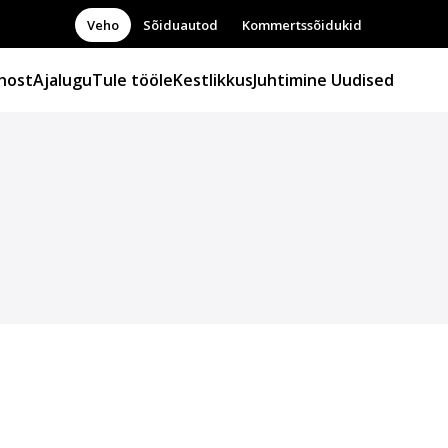
Veho
Sõiduautod
Kommertssõidukid
host
Ajalugu
Tule tööle
Kestlikkus
Juhtimine
Uudised