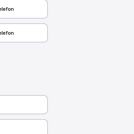
elefon
elefon