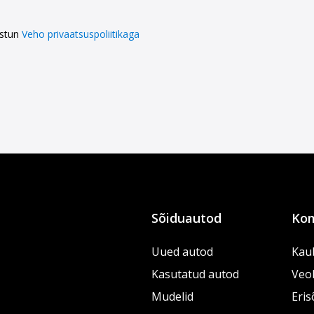
ustun
Veho privaatsuspoliitikaga
Sõiduautod
Kom
Uued autod
Kau
Kasutatud autod
Veo
Mudelid
Eris