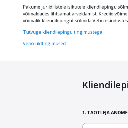
Pakume juriidilistele isikutele kliendilepingu s
võimaldades lihtsamat arveldamist. Krediidivõimek
võimalik kliendilepingut sõlmida Veho esinduste
Tutvuge kliendilepingu tingimustega
Veho üldtingimused
Kliendile
1. TAOTLEJA ANDME