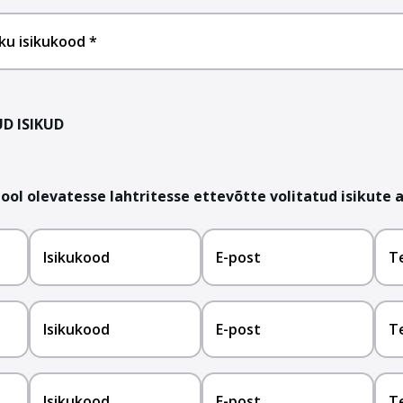
siku isikukood
UD ISIKUD
pool olevatesse lahtritesse ettevõtte volitatud isikute
Isikukood
E-post
T
Isikukood
E-post
T
Isikukood
E-post
T