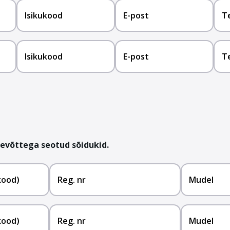
Isikukood
E-post
T
Isikukood
E-post
T
ttevõttega seotud sõidukid.
kood)
Reg. nr
Mudel
kood)
Reg. nr
Mudel