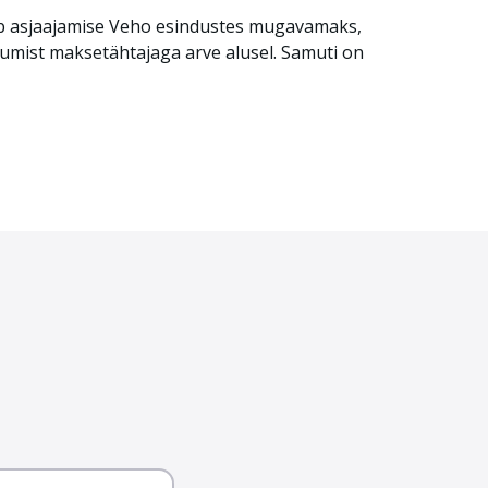
teeb asjaajamise Veho esindustes mugavamaks,
tasumist maksetähtajaga arve alusel. Samuti on