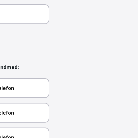
 andmed:
elefon
elefon
elefon