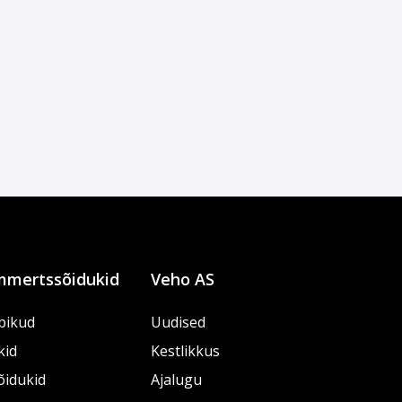
mertssõidukid
Veho AS
bikud
Uudised
kid
Kestlikkus
õidukid
Ajalugu