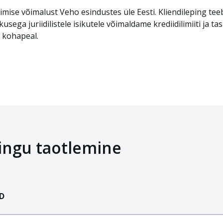
õlmimise võimalust Veho esindustes üle Eesti. Kliendileping 
usega juriidilistele isikutele võimaldame krediidilimiiti ja 
s kohapeal.
pingu taotlemine
D