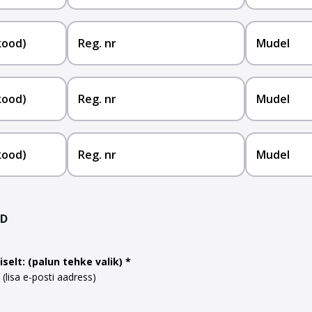
kood)
Reg. nr
Mudel
kood)
Reg. nr
Mudel
kood)
Reg. nr
Mudel
ED
selt: (palun tehke valik)
(lisa e-posti aadress)