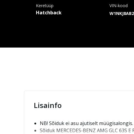
Keretüüp
VIN-kood
Hatchback
W1NKJ8AB2
Lisainfo
NB! Sõiduk ei asu ajutiselt müügisalongis
Sõiduk MERCEDES-BENZ AMG GLC 63S E PERFO