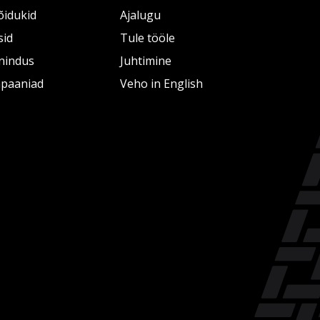
õidukid
Ajalugu
sid
Tule tööle
nindus
Juhtimine
paaniad
Veho in English