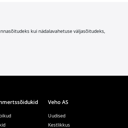
linnasõitudeks kui nädalavahetuse väljasõitudeks,
mertssõidukid
Veho AS
bikud
Uudised
kid
Kestlikkus