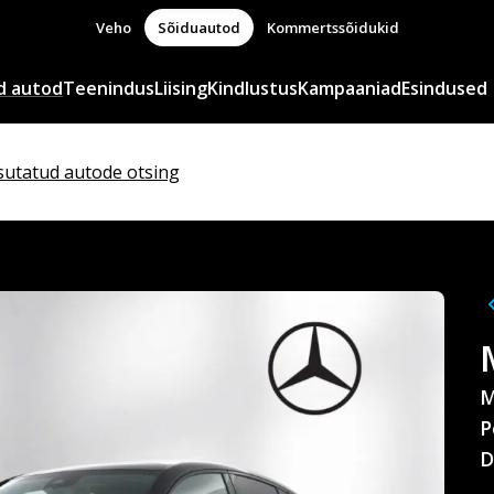
Veho
Sõiduautod
Kommertssõidukid
d autod
Teenindus
Liising
Kindlustus
Kampaaniad
Esindused
sutatud autode otsing
M
P
D