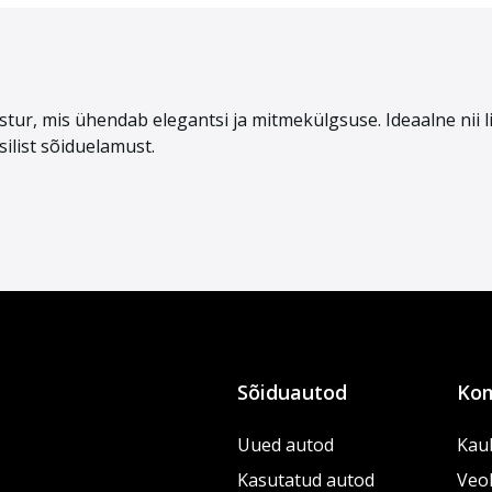
tur, mis ühendab elegantsi ja mitmekülgsuse. Ideaalne nii 
ilist sõiduelamust.
Sõiduautod
Kom
Uued autod
Kau
Kasutatud autod
Veo