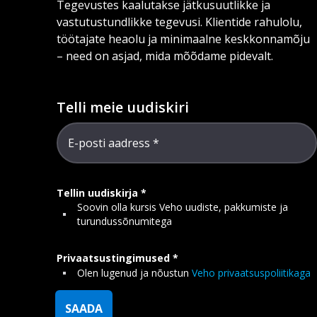
Tegevustes kaalutakse jätkusuutlikke ja
vastutustundlikke tegevusi. Klientide rahulolu,
töötajate heaolu ja minimaalne keskkonnamõju
– need on asjad, mida mõõdame pidevalt.
Telli meie uudiskiri
E-posti aadress
Tellin uudiskirja
Soovin olla kursis Veho uudiste, pakkumiste ja
turundussõnumitega
Privaatsustingimused
Olen lugenud ja nõustun
Veho privaatsuspoliitikaga
SAADA