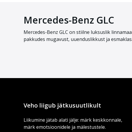
Mercedes-Benz GLC
Mercedes-Benz GLC on stiilne luksuslik linnamaas
pakkudes mugavust, uuenduslikkust ja esmaklass
Veho liigub jätkusuutlikult
Liikumine jätab alati jälje: märk keskkonnale,
märk emotsioonidele ja mälestustele.