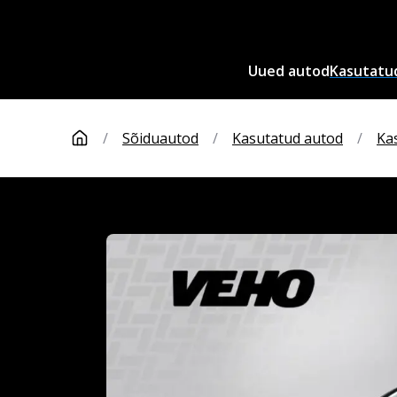
Uued autod
Kasutatu
/
Sõiduautod
/
Kasutatud autod
/
Ka