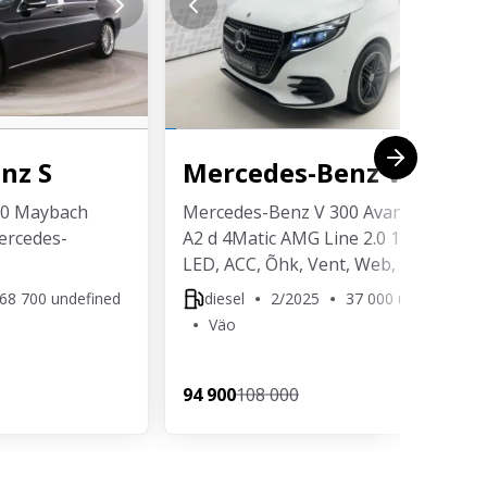
enz
S
Mercedes-Benz
V
60 Maybach
Mercedes-Benz V 300 Avantgarde
ercedes-
A2 d 4Matic AMG Line 2.0 174 kw
LED, ACC, Õhk, Vent, Web, Konks
68 700 undefined
diesel
2/2025
37 000 undefined
Väo
94 900
108 000