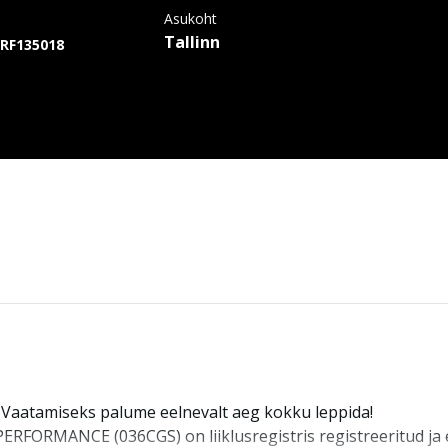
Asukoht
Tallinn
RF135018
. Vaatamiseks palume eelnevalt aeg kokku leppida!
RMANCE (036CGS) on liiklusregistris registreeritud ja ei 