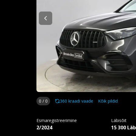
0
/
0
360 kraadi vaade
Kõik pildid
Esmaregistreerimine
Läbisõit
2/2024
15 300 Läb