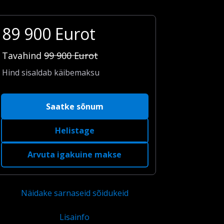
89 900
Eurot
Tavahind
99 900
Eurot
Hind sisaldab käibemaksu
Saatke sõnum
Helistage
Arvuta igakuine makse
Näidake sarnaseid sõidukeid
Lisainfo