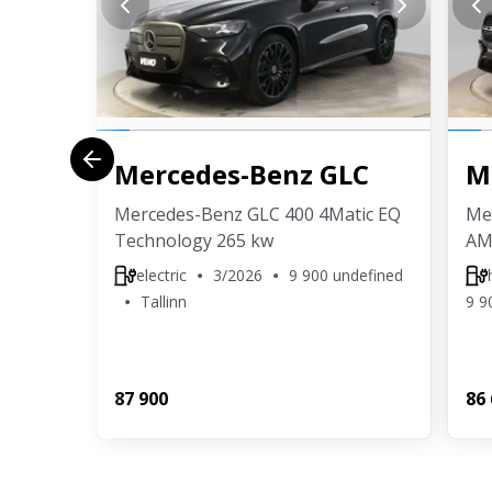
Mercedes-Benz
GLC
M
Mercedes-Benz GLC 400 4Matic EQ
Me
Technology 265 kw
AM
electric
3/2026
9 900 undefined
Tallinn
9 9
87 900
86