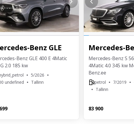
ercedes-Benz
GLE
Mercedes-B
rcedes-Benz GLE 400 E 4Matic
Mercedes-Benz S 5
G 2.0 185 kw
4Matic 4.0 345 kw M
Benz.ee
hybrid_petrol
5/2026
00 undefined
Tallinn
petrol
7/2019
Tallinn
 699
83 900