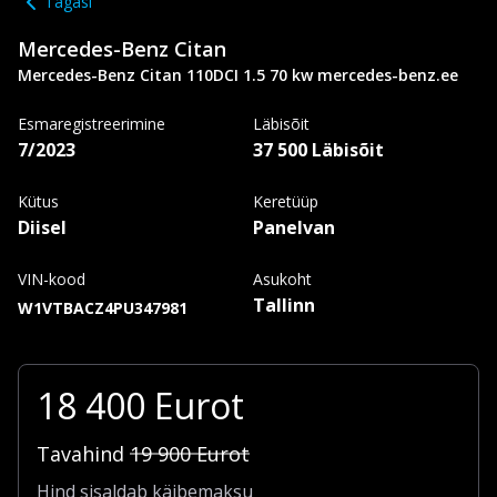
Tagasi
Mercedes-Benz
Citan
Mercedes-Benz Citan 110DCI 1.5 70 kw mercedes-benz.ee
Esmaregistreerimine
Läbisõit
7/2023
37 500 Läbisõit
Kütus
Keretüüp
Diisel
Panelvan
VIN-kood
Asukoht
Tallinn
W1VTBACZ4PU347981
18 400
Eurot
Tavahind
19 900
Eurot
Hind sisaldab käibemaksu