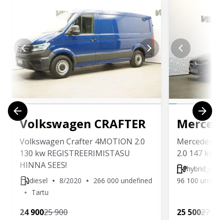
Volkswagen
CRAFTER
Merced
Volkswagen Crafter 4MOTION 2.0
Mercedes-B
130 kw REGISTREERIMISTASU
2.0 147 kw
HINNA SEES!
hybrid_die
diesel
8/2020
266 000 undefined
96 100 undef
Tartu
24 900
25 900
25 500
27 9