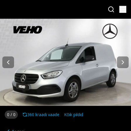
0
/
0
360 kraadi vaade
Kõik pildid