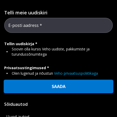
Telli meie uudiskiri
E-posti aadress
Tellin uudiskirja
Soovin olla kursis Veho uudiste, pakkumiste ja
turundussõnumitega
Privaatsustingimused
Olen lugenud ja nõustun
Veho privaatsuspoliitikaga
SAADA
Sõiduautod
Uued autod