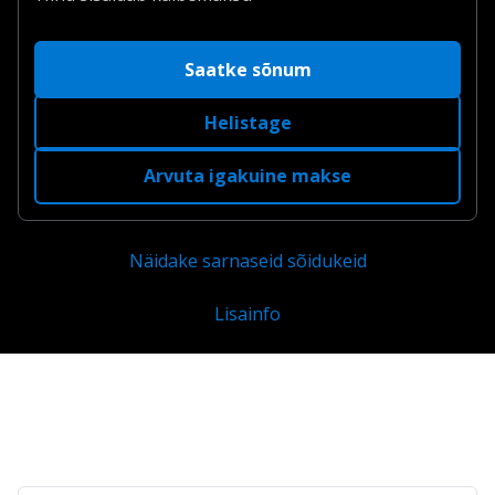
Saatke sõnum
Helistage
Arvuta igakuine makse
Näidake sarnaseid sõidukeid
Lisainfo