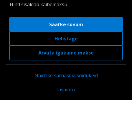
Hind sisaldab käibemaksu
Saatke sõnum
Helistage
Arvuta igakuine makse
Näidake sarnaseid sõidukeid
Lisainfo