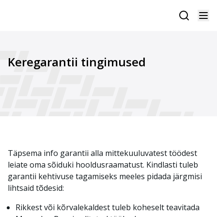
Keregarantii tingimused
Täpsema info garantii alla mittekuuluvatest töödest
leiate oma sõiduki hooldusraamatust. Kindlasti tuleb
garantii kehtivuse tagamiseks meeles pidada järgmisi
lihtsaid tõdesid:
Rikkest või kõrvalekaldest tuleb koheselt teavitada