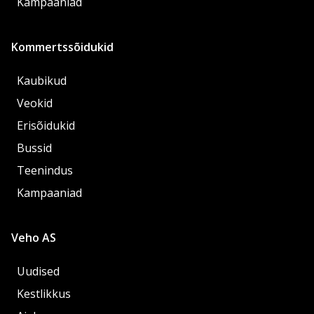
Kampaaniad
Kommertssõidukid
Kaubikud
Veokid
Erisõidukid
Bussid
Teenindus
Kampaaniad
Veho AS
Uudised
Kestlikkus