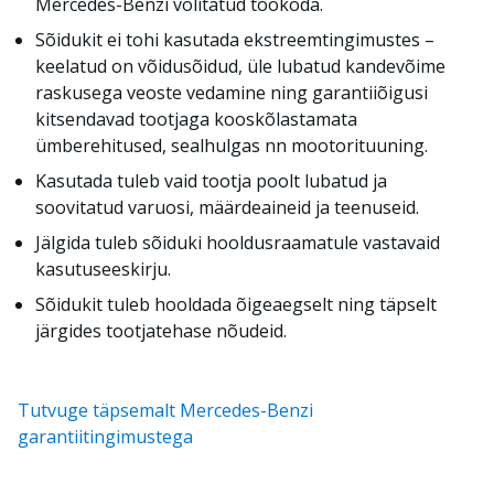
Mercedes-Benzi volitatud töökoda.
Sõidukit ei tohi kasutada ekstreemtingimustes –
keelatud on võidusõidud, üle lubatud kandevõime
raskusega veoste vedamine ning garantiiõigusi
kitsendavad tootjaga kooskõlastamata
ümberehitused, sealhulgas nn mootorituuning.
Kasutada tuleb vaid tootja poolt lubatud ja
soovitatud varuosi, määrdeaineid ja teenuseid.
Jälgida tuleb sõiduki hooldusraamatule vastavaid
kasutuseeskirju.
Sõidukit tuleb hooldada õigeaegselt ning täpselt
järgides tootjatehase nõudeid.
Tutvu
ge
täpsemalt
Mercedes-Benzi
garantii
tingimustega