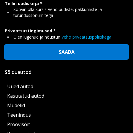
Tellin uudiskirja
Soovin olla kursis Veho uudiste, pakkumiste ja
turundussõnumitega
Privaatsustingimused
Olen lugenud ja nõustun
Veho privaatsuspoliitikaga
SAADA
Sõiduautod
Uued autod
Kasutatud autod
Mudelid
Teenindus
Proovisõit