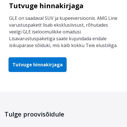
Tutvuge hinnakirjaga
GLE on saadaval SUV ja kupeeversioonis. AMG Line
varustuspakett lisab eksklusiivsust, rõhutades
veelgi GLE iseloomulikke omadusi.
Lisavarustuspaketiga saate kujundada endale
isikupärase sõiduki, mis käib kokku Teie elustiiliga.
Tutvuge hinnakirjaga
Tulge proovisõidule