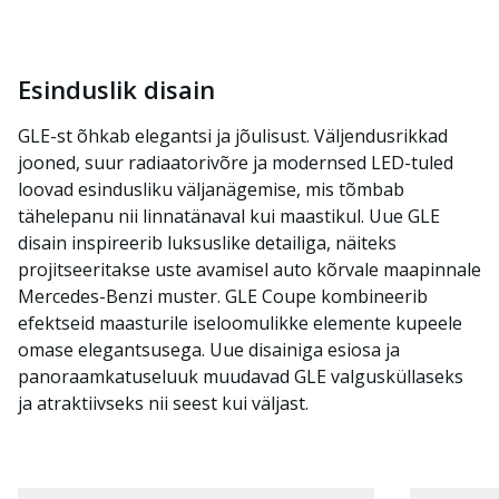
Esinduslik disain
GLE-st õhkab elegantsi ja jõulisust. Väljendusrikkad
jooned, suur radiaatorivõre ja modernsed LED-tuled
loovad esindusliku väljanägemise, mis tõmbab
tähelepanu nii linnatänaval kui maastikul. Uue GLE
disain inspireerib luksuslike detailiga, näiteks
projitseeritakse uste avamisel auto kõrvale maapinnale
Mercedes-Benzi muster. GLE Coupe kombineerib
efektseid maasturile iseloomulikke elemente kupeele
omase elegantsusega. Uue disainiga esiosa ja
panoraamkatuseluuk muudavad GLE valgusküllaseks
ja atraktiivseks nii seest kui väljast.