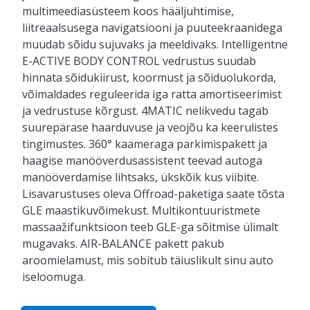
multimeediasüsteem koos hääljuhtimise,
liitreaalsusega navigatsiooni ja puuteekraanidega
muudab sõidu sujuvaks ja meeldivaks. Intelligentne
E-ACTIVE BODY CONTROL vedrustus suudab
hinnata sõidukiirust, koormust ja sõiduolukorda,
võimaldades reguleerida iga ratta amortiseerimist
ja vedrustuse kõrgust. 4MATIC nelikvedu tagab
suurepärase haarduvuse ja veojõu ka keerulistes
tingimustes. 360° kaameraga parkimispakett ja
haagise manööverdusassistent teevad autoga
manööverdamise lihtsaks, ükskõik kus viibite.
Lisavarustuses oleva Offroad-paketiga saate tõsta
GLE maastikuvõimekust. Multikontuuristmete
massaažifunktsioon teeb GLE-ga sõitmise ülimalt
mugavaks. AIR-BALANCE pakett pakub
aroomielamust, mis sobitub täiuslikult sinu auto
iseloomuga.