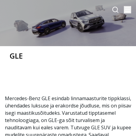
GLE
Mercedes-Benz GLE esindab linnamaasturite tippklassi,
ühendades luksuse ja erakordse jõudluse, mis on piisav
isegi maastikusõitudeks. Varustatud tipptasemel
tehnoloogiaga, on GLE-ga sõit turvalisem ja
nauditavam kui eales varem. Tutvuge GLE SUV ja kupee
mudelite suurepäraste omadustega. Saadaval