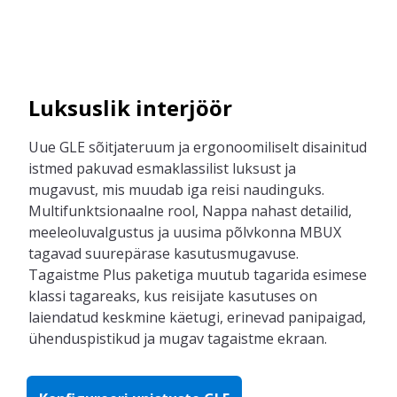
Luksuslik interjöör
Uue GLE sõitjateruum ja ergonoomiliselt disainitud
istmed pakuvad esmaklassilist luksust ja
mugavust, mis muudab iga reisi naudinguks.
Multifunktsionaalne rool, Nappa nahast detailid,
meeleoluvalgustus ja uusima põlvkonna MBUX
tagavad suurepärase kasutusmugavuse.
Tagaistme Plus paketiga muutub tagarida esimese
klassi tagareaks, kus reisijate kasutuses on
laiendatud keskmine käetugi, erinevad panipaigad,
ühenduspistikud ja mugav tagaistme ekraan.