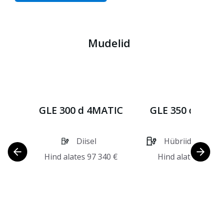
Mudelid
GLE 300 d 4MATIC
GLE 350 de 4
Diisel
Hübriid diisel/
Hind alates
97 340
€
Hind alates
99 9