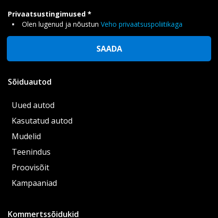
Privaatsustingimused
Olen lugenud ja nõustun
Veho privaatsuspoliitikaga
SAADA
Sõiduautod
Uued autod
Kasutatud autod
Mudelid
Teenindus
Proovisõit
Kampaaniad
Kommertssõidukid