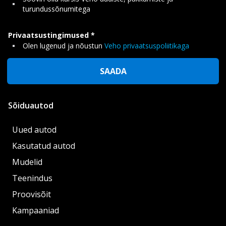
turundussõnumitega
Privaatsustingimused
Olen lugenud ja nõustun
Veho privaatsuspoliitikaga
SAADA
Sõiduautod
Uued autod
Kasutatud autod
Mudelid
Teenindus
Proovisõit
Kampaaniad