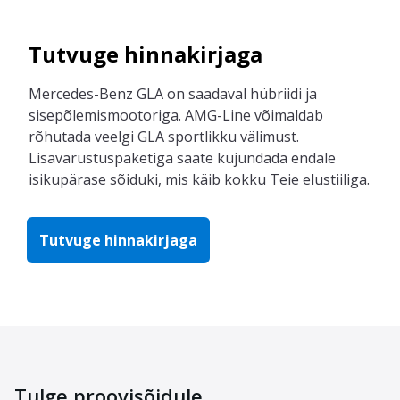
Tutvuge hinnakirjaga
Mercedes-Benz GLA on saadaval hübriidi ja
sisepõlemismootoriga. AMG-Line võimaldab
rõhutada veelgi GLA sportlikku välimust.
Lisavarustuspaketiga saate kujundada endale
isikupärase sõiduki, mis käib kokku Teie elustiiliga.
Tutvuge hinnakirjaga
Tulge proovisõidule