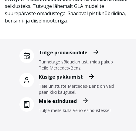
seiklusteks. Tutvuge lähemalt GLA mudelite
suurepäraste omadustega. Saadaval pistikhübriidina,
bensiini- ja diiselmootoriga.
Tulge proovisõidule
Tunnetage sõiduelamust, mida pakub
Teile Mercedes-Benz.
Küsige pakkumist
Teie unistuste Mercedes-Benz on vaid
paari kliki kaugusel.
Meie esindused
Tulge meile külla Veho esindustesse!