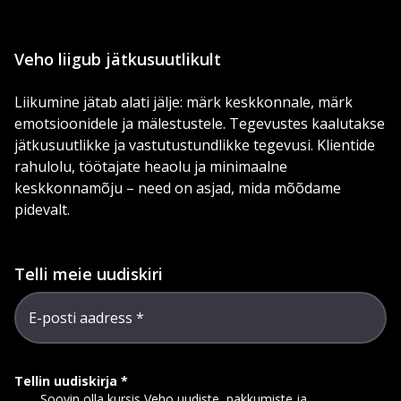
Veho liigub jätkusuutlikult
Liikumine jätab alati jälje: märk keskkonnale, märk
emotsioonidele ja mälestustele. Tegevustes kaalutakse
jätkusuutlikke ja vastutustundlikke tegevusi. Klientide
rahulolu, töötajate heaolu ja minimaalne
keskkonnamõju – need on asjad, mida mõõdame
pidevalt.
Telli meie uudiskiri
E-posti aadress
Tellin uudiskirja
Soovin olla kursis Veho uudiste, pakkumiste ja