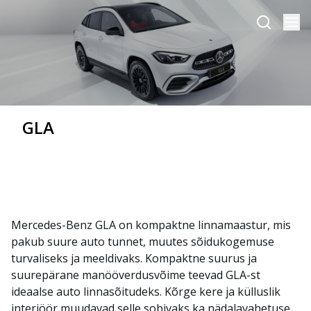
GLA
Mercedes-Benz GLA on kompaktne linnamaastur, mis
pakub suure auto tunnet, muutes sõidukogemuse
turvaliseks ja meeldivaks. Kompaktne suurus ja
suurepärane manööverdusvõime teevad GLA-st
ideaalse auto linnasõitudeks. Kõrge kere ja külluslik
interjöör muudavad selle sobivaks ka nädalavahetuse