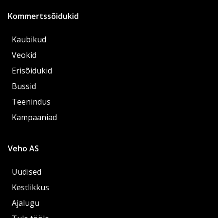
Kommertssõidukid
Kaubikud
Veokid
Erisõidukid
Bussid
Teenindus
Kampaaniad
Veho AS
Uudised
Kestlikkus
Ajalugu