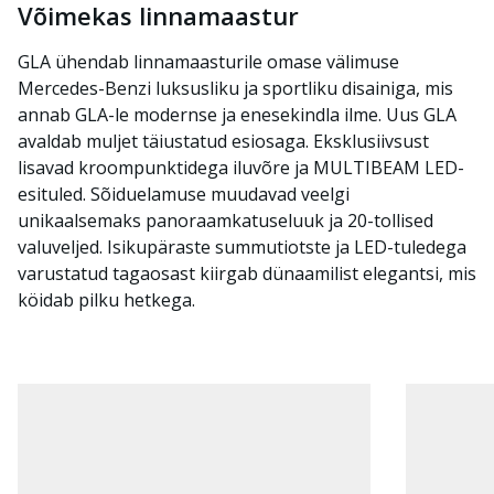
Võimekas linnamaastur
GLA ühendab linnamaasturile omase välimuse
Mercedes-Benzi luksusliku ja sportliku disainiga, mis
annab GLA-le modernse ja enesekindla ilme. Uus GLA
avaldab muljet täiustatud esiosaga. Eksklusiivsust
lisavad kroompunktidega iluvõre ja MULTIBEAM LED-
esituled. Sõiduelamuse muudavad veelgi
unikaalsemaks panoraamkatuseluuk ja 20-tollised
valuveljed. Isikupäraste summutiotste ja LED-tuledega
varustatud tagaosast kiirgab dünaamilist elegantsi, mis
köidab pilku hetkega.