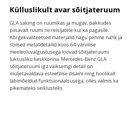
Külluslikult avar sõitjateruum
GLA salong on ruumikas ja mugav, pakkudes
piisavalt ruumi nii reisijatele kui ka pagasile.
Kõrgekvaliteetsed materjalid nagu pehme nahk ja
stiilsed metalldetailid koos 64-värvilise
meeleoluvalgustusega loovad sõitjateruumi
luksusliku keskkonna. Mercedes-Benz GLA
sõitjateruumi iga väiksemgi detail on
muljetavaldava esteetilise disaini ning hoolikalt
läbimõeldud funktsionaalsusega, olles valmis ka
pikemateks seiklusteks.