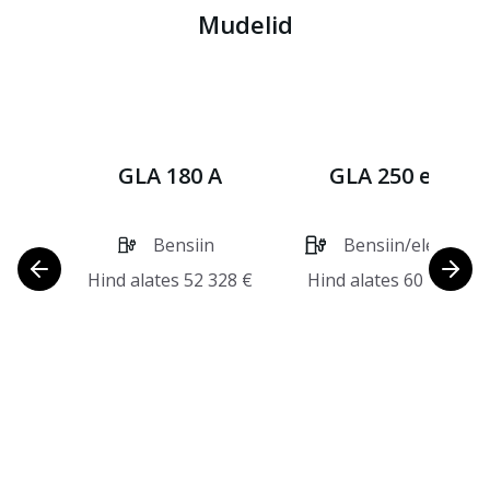
Mudelid
GLA 180 A
GLA 250 e A
Bensiin
Bensiin/elekter
Hind alates
52 328
€
Hind alates
60 264
€