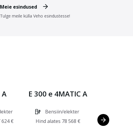
Meie esindused
Tulge meile külla Veho esindustesse!
 A
E 300 e 4MATIC A
E 300 de
lekter
Bensiin/elekter
Hübriid 
 624
€
Hind alates
78 568
€
Hind alat