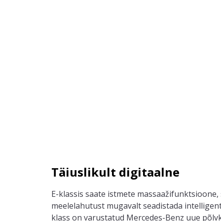
Täiuslikult digitaalne
E-klassis saate istmete massaažifunktsioone,
meelelahutust mugavalt seadistada intelligen
klass on varustatud Mercedes-Benz uue põlvk