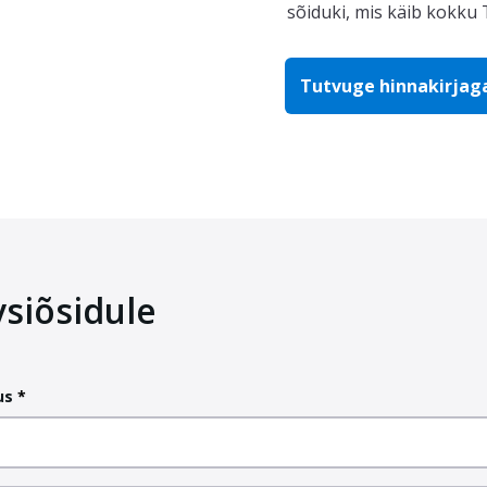
sõiduki, mis käib kokku T
Tutvuge hinnakirjag
siõsidule
us
*