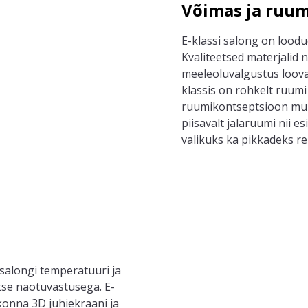
Võimas ja ruum
E-klassi salong on lood
Kvaliteetsed materjalid 
meeleoluvalgustus loovad
klassis on rohkelt ruumi 
ruumikontseptsioon muu
piisavalt jalaruumi nii e
valikuks ka pikkadeks re
 salongi temperatuuri ja
tse näotuvastusega. E-
onna 3D juhiekraani ja