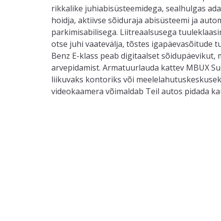
rikkalike juhiabisüsteemidega, sealhulgas ada
hoidja, aktiivse sõiduraja abisüsteemi ja aut
parkimisabilisega. Liitreaalsusega tuuleklaasi
otse juhi vaatevälja, tõstes igapäevasõitude t
Benz E-klass peab digitaalset sõidupäevikut, 
arvepidamist. Armatuurlauda kattev MBUX S
liikuvaks kontoriks või meelelahutuskeskusek
videokaamera võimaldab Teil autos pidada k