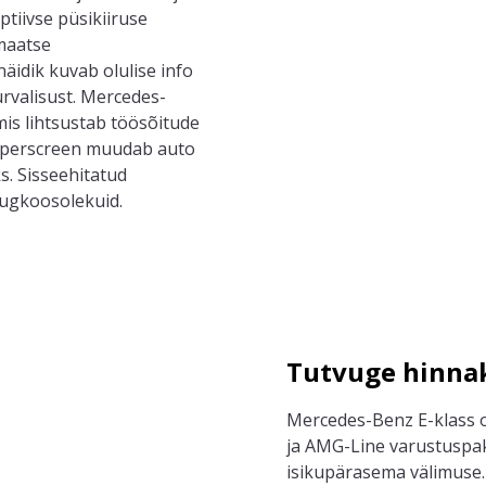
ptiivse püsikiiruse
omaatse
näidik kuvab olulise info
urvalisust. Mercedes-
mis lihtsustab töösõitude
uperscreen muudab auto
s. Sisseehitatud
augkoosolekuid.
Tutvuge hinnak
Mercedes-Benz E-klass on
ja AMG-Line varustuspak
isikupärasema välimuse.