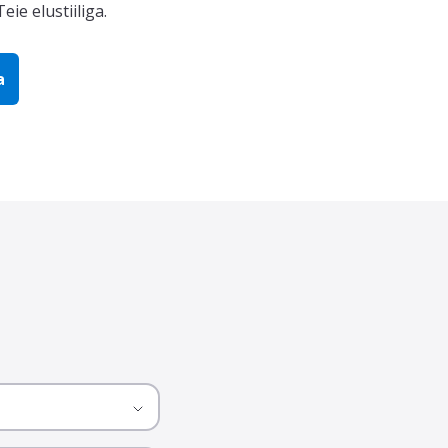
eie elustiiliga.
a