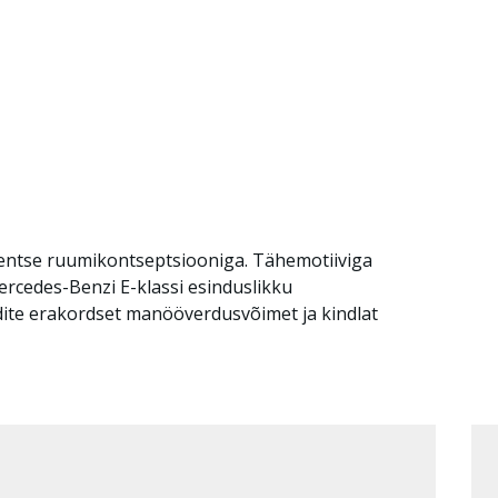
igentse ruumikontseptsiooniga. Tähemotiiviga
ercedes-Benzi E-klassi esinduslikku
dite erakordset manööverdusvõimet ja kindlat