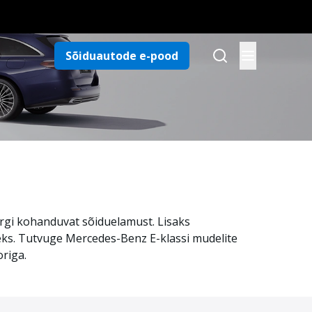
Sõiduautode e-pood
ärgi kohanduvat sõiduelamust. Lisaks
deks. Tutvuge Mercedes-Benz E-klassi mudelite
origa.