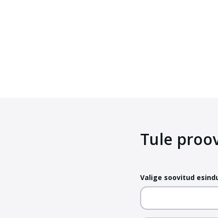
Tule proov
Valige soovitud esind