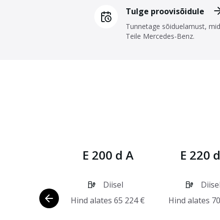
Tulge proovisõidule
Tunnetage sõiduelamust, mi
Teile Mercedes-Benz.
E 200 d A
E 220 d
Diisel
Diise
Hind alates
65 224
€
Hind alates
70