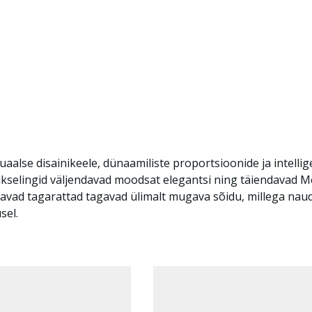
aalse disainikeele, dünaamiliste proportsioonide ja intell
 ukselingid väljendavad moodsat elegantsi ning täiendavad M
avad tagarattad tagavad ülimalt mugava sõidu, millega nau
sel.