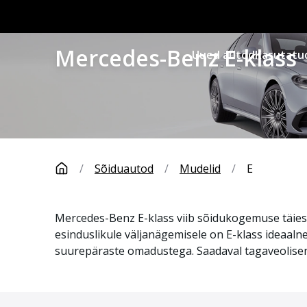
Mercedes-Benz E-klass
Uued autod
Kasutatu
/
Sõiduautod
/
Mudelid
/
E
Mercedes-Benz E-klass viib sõidukogemuse täiest
esinduslikule väljanägemisele on E-klass ideaal
suurepäraste omadustega. Saadaval tagaveolisena j