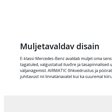
Muljetavaldav disain
E-klassi Mercedes-Benz avaldab muljet oma sensu
tagatuled, valgustatud iluvõre ja tasapinnalised
väljanägemist. AIRMATIC õhkvedrustus ja pöörat
juhitavust nii linnatänavatel kui ka suuremal kiiru