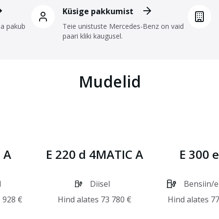
Küsige pakkumist
da pakub
Teie unistuste Mercedes-Benz on vaid
paari kliki kaugusel.
Mudelid
 A
E 220 d 4MATIC A
E 300 e
l
Diisel
Bensiin/e
 928
€
Hind alates
73 780
€
Hind alates
77