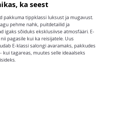
ikas, ka seest
ud pakkuma tippklassi luksust ja mugavust.
nagu pehme nahk, puitdetailid ja
 igaks sõiduks eksklusiivse atmosfääri. E-
nii pagasile kui ka reisijatele. Uus
dab E-klassi salongi avaramaks, pakkudes
si- kui tagareas, muutes selle ideaalseks
isideks.