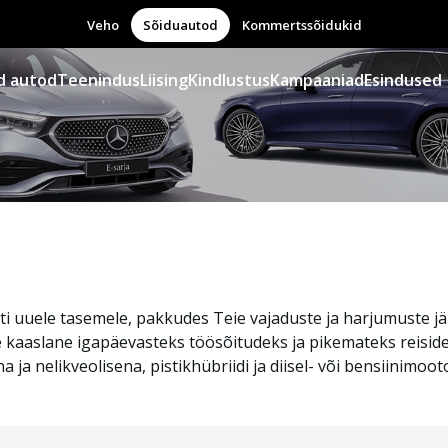
Veho
Sõiduautod
Kommertssõidukid
d autod
Teenindus
Liising
Kindlustus
Kampaaniad
Esindused
i uuele tasemele, pakkudes Teie vajaduste ja harjumuste j
ne kaaslane igapäevasteks töösõitudeks ja pikemateks reisi
a nelikveolisena, pistikhübriidi ja diisel- või bensiinimoot