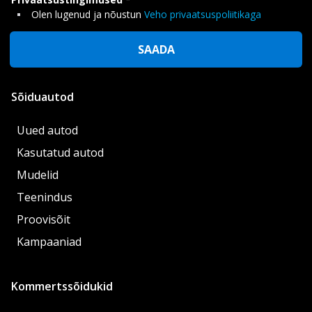
Olen lugenud ja nõustun
Veho privaatsuspoliitikaga
SAADA
Sõiduautod
Uued autod
Kasutatud autod
Mudelid
Teenindus
Proovisõit
Kampaaniad
Kommertssõidukid