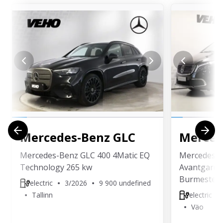
Mercedes-Benz
GLC
Merced
Mercedes-Benz GLC 400 4Matic EQ
Mercedes-B
Technology 265 kw
Avantgarde 
Burmester, 
electric
3/2026
9 900 undefined
Tallinn
electric
Väo