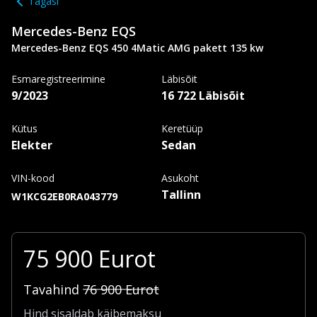
Tagasi
Mercedes-Benz
EQS
Mercedes-Benz EQS 450 4Matic AMG pakett 135 kw
Esmaregistreerimine
Läbisõit
9/2023
16 722 Läbisõit
Kütus
Keretüüp
Elekter
Sedan
VIN-kood
Asukoht
Tallinn
W1KCG2EB0RA043779
75 900
Eurot
Tavahind
76 900
Eurot
Hind sisaldab käibemaksu