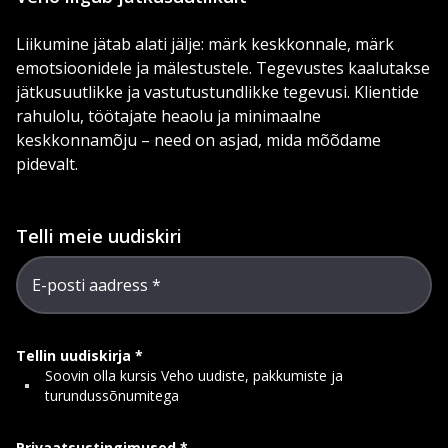
Liikumine jätab alati jälje: märk keskkonnale, märk
emotsioonidele ja mälestustele. Tegevustes kaalutakse
jätkusuutlikke ja vastutustundlikke tegevusi. Klientide
rahulolu, töötajate heaolu ja minimaalne
keskkonnamõju – need on asjad, mida mõõdame
pidevalt.
Telli meie uudiskiri
E-posti aadress
Tellin uudiskirja
Soovin olla kursis Veho uudiste, pakkumiste ja
turundussõnumitega
Privaatsustingimused