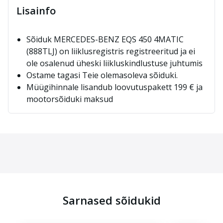
Lisainfo
Sõiduk MERCEDES-BENZ EQS 450 4MATIC
(888TLJ) on liiklusregistris registreeritud ja ei
ole osalenud üheski liikluskindlustuse juhtumis
Ostame tagasi Teie olemasoleva sõiduki.
Müügihinnale lisandub loovutuspakett 199 € ja
mootorsõiduki maksud
Sarnased sõidukid