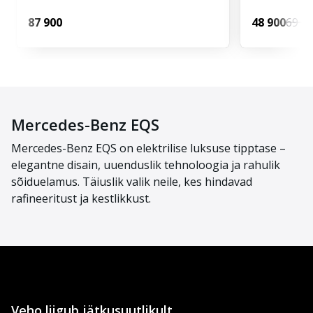
87 900
48 900
69 9
Mercedes-Benz EQS
Mercedes-Benz EQS on elektrilise luksuse tipptase –
elegantne disain, uuenduslik tehnoloogia ja rahulik
sõiduelamus. Täiuslik valik neile, kes hindavad
rafineeritust ja kestlikkust.
Veho liigub jätkusuutlikult