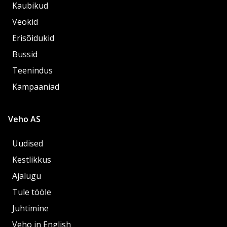
Kaubikud
Veokid
Erisõidukid
Bussid
Teenindus
Kampaaniad
Veho AS
Uudised
Kestlikkus
Ajalugu
Tule tööle
Juhtimine
Veho in English