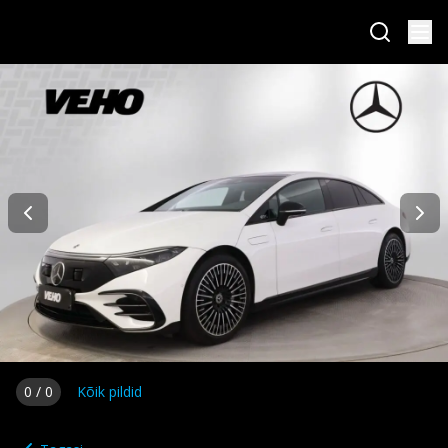
0
/
0
Kõik pildid