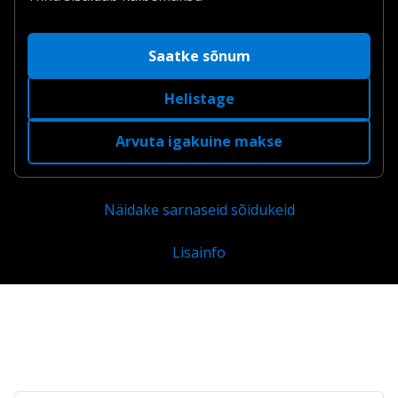
Saatke sõnum
Helistage
Arvuta igakuine makse
Näidake sarnaseid sõidukeid
Lisainfo