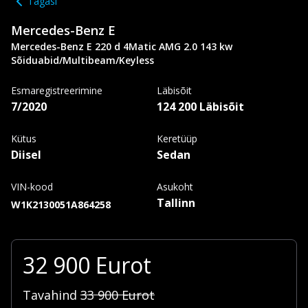
Tagasi
Mercedes-Benz
E
Mercedes-Benz E 220 d 4Matic AMG 2.0 143 kw
Sõiduabid/Multibeam/Keyless
Esmaregistreerimine
Läbisõit
7/2020
124 200 Läbisõit
Kütus
Keretüüp
Diisel
Sedan
VIN-kood
Asukoht
Tallinn
W1K2130051A864258
32 900
Eurot
Tavahind
33 900
Eurot