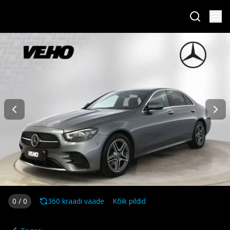
0
/
0
360 kraadi vaade
Kõik pildid