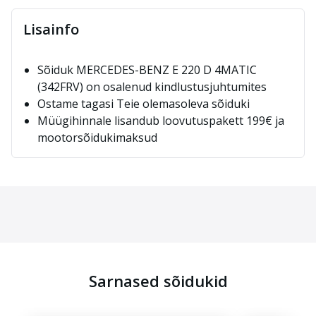
Lisainfo
Sõiduk MERCEDES-BENZ E 220 D 4MATIC
(342FRV) on osalenud kindlustusjuhtumites
Ostame tagasi Teie olemasoleva sõiduki
Müügihinnale lisandub loovutuspakett 199€ ja
mootorsõidukimaksud
Sarnased sõidukid