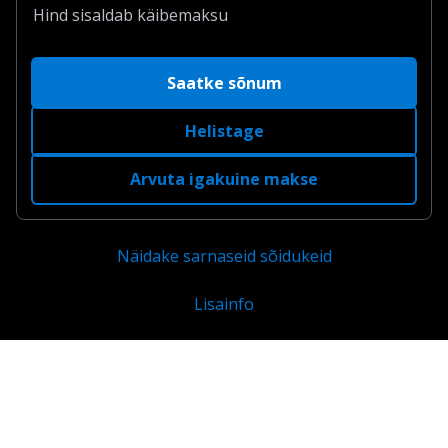
Hind sisaldab käibemaksu
Saatke sõnum
Helistage
Arvuta igakuine makse
Näidake sarnaseid sõidukeid
Lisainfo