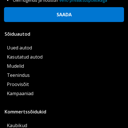
Olen lugenud ja nõustun
Veho privaatsuspoliitikaga
SAADA
Sõiduautod
Uued autod
Kasutatud autod
Mudelid
Teenindus
Proovisõit
Kampaaniad
Kommertssõidukid
Kaubikud