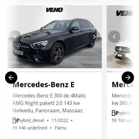
Mercedes-Benz
E
Merced
Mercedes-Benz E 300 de 4Matic
Mercedes-B
AMG Night pakett 2.0 143 kw
kw 360,kon
Nelivedu, Panoraam, Massaaz
hybrid_die
hybrid_diesel
11/2022
59 100 undef
99 340 undefined
Pärnu