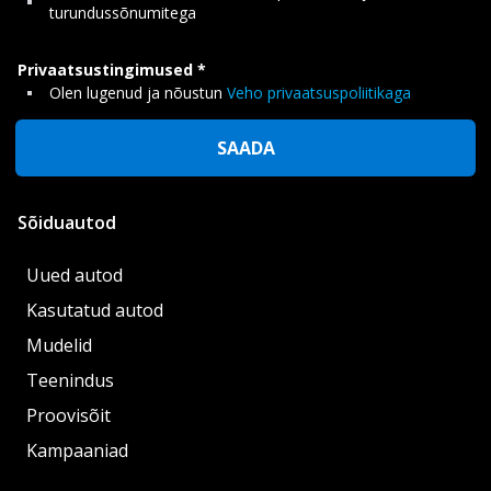
turundussõnumitega
Privaatsustingimused
Olen lugenud ja nõustun
Veho privaatsuspoliitikaga
SAADA
Sõiduautod
Uued autod
Kasutatud autod
Mudelid
Teenindus
Proovisõit
Kampaaniad