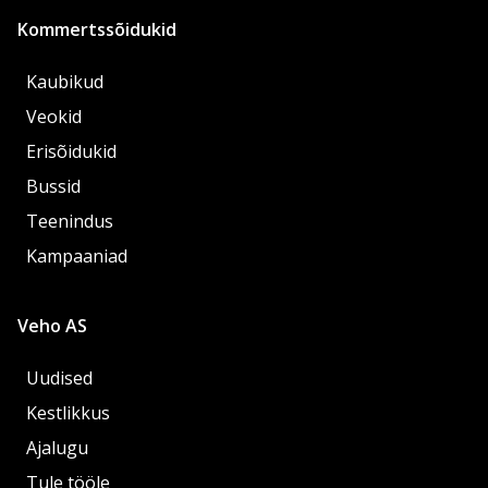
Kommertssõidukid
Kaubikud
Veokid
Erisõidukid
Bussid
Teenindus
Kampaaniad
Veho AS
Uudised
Kestlikkus
Ajalugu
Tule tööle