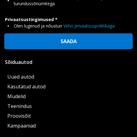
turundussõnumitega
Privaatsustingimused
Olen lugenud ja nõustun
Veho privaatsuspoliitikaga
SAADA
Sõiduautod
Uued autod
Kasutatud autod
Mudelid
Teenindus
Proovisõit
Kampaaniad