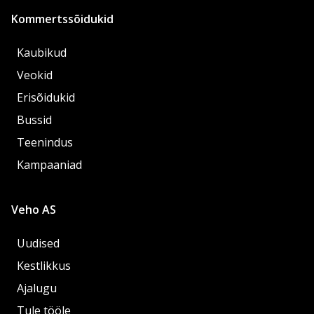
Kommertssõidukid
Kaubikud
Veokid
Erisõidukid
Bussid
Teenindus
Kampaaniad
Veho AS
Uudised
Kestlikkus
Ajalugu
Tule tööle