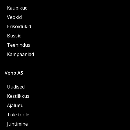
Kaubikud
Veokid
Erisõidukid
Bussid
Teenindus
Kampaaniad
Veho AS
Uudised
Kestlikkus
Ajalugu
Tule tööle
Juhtimine