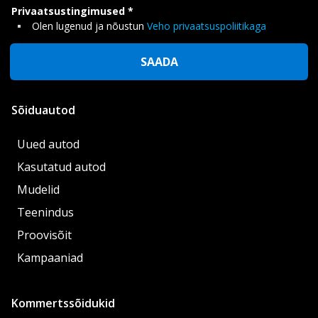
Privaatsustingimused
Olen lugenud ja nõustun
Veho privaatsuspoliitikaga
SAADA
Sõiduautod
Uued autod
Kasutatud autod
Mudelid
Teenindus
Proovisõit
Kampaaniad
Kommertssõidukid