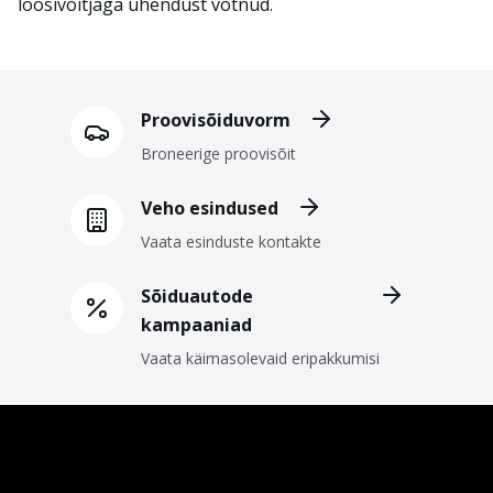
loosivõitjaga ühendust võtnud.
Proovisõiduvorm
Broneerige proovisõit
Veho esindused
Vaata esinduste kontakte
Sõiduautode
kampaaniad
Vaata käimasolevaid eripakkumisi