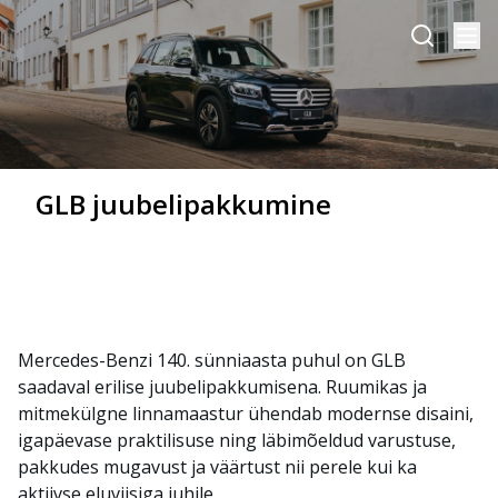
GLB juubelipakkumine
Mercedes-Benzi 140. sünniaasta puhul on GLB
saadaval erilise juubelipakkumisena. Ruumikas ja
mitmekülgne linnamaastur ühendab modernse disaini,
igapäevase praktilisuse ning läbimõeldud varustuse,
pakkudes mugavust ja väärtust nii perele kui ka
aktiivse eluviisiga juhile.