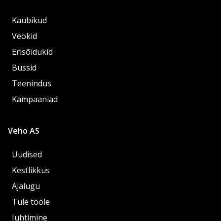
Kaubikud
Veokid
Erisõidukid
Bussid
Teenindus
Kampaaniad
Veho AS
Uudised
Kestlikkus
Ajalugu
Tule tööle
Juhtimine