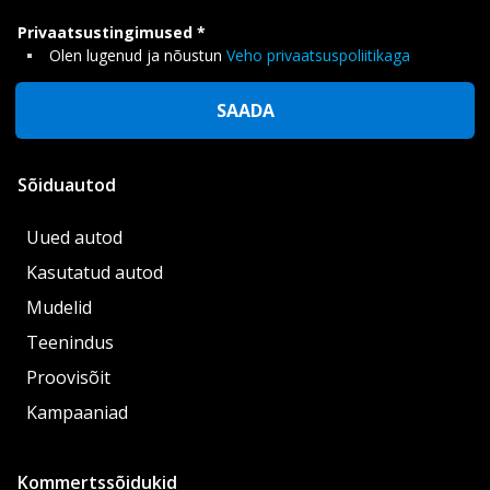
Privaatsustingimused
Olen lugenud ja nõustun
Veho privaatsuspoliitikaga
SAADA
Sõiduautod
Uued autod
Kasutatud autod
Mudelid
Teenindus
Proovisõit
Kampaaniad
Kommertssõidukid