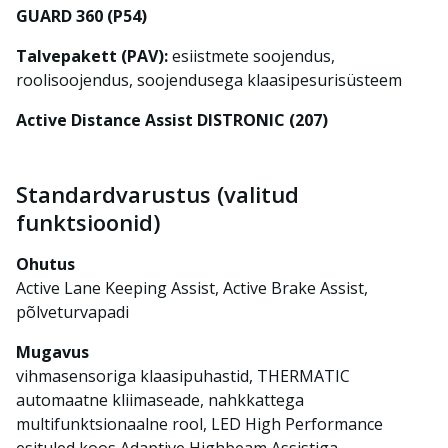
GUARD 360 (P54)
Talvepakett (PAV):
esiistmete soojendus,
roolisoojendus, soojendusega klaasipesurisüsteem
Active Distance Assist DISTRONIC (207)
Standardvarustus (valitud
funktsioonid)
Ohutus
Active Lane Keeping Assist, Active Brake Assist,
põlveturvapadi
Mugavus
vihmasensoriga klaasipuhastid, THERMATIC
automaatne kliimaseade, nahkkattega
multifunktsionaalne rool, LED High Performance
esituled koos Adaptive Highbeam Assistiga,