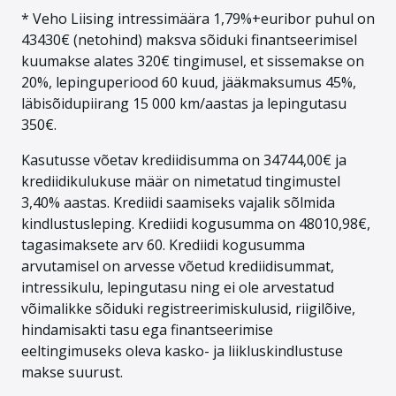
* Veho Liising intressimäära 1,79%+euribor puhul on
43430€ (netohind) maksva sõiduki finantseerimisel
kuumakse alates 320€ tingimusel, et sissemakse on
20%, lepinguperiood 60 kuud, jääkmaksumus 45%,
läbisõidupiirang 15 000 km/aastas ja lepingutasu
350€.
Kasutusse võetav krediidisumma on 34744,00€ ja
krediidikulukuse määr on nimetatud tingimustel
3,40% aastas. Krediidi saamiseks vajalik sõlmida
kindlustusleping. Krediidi kogusumma on 48010,98€,
tagasimaksete arv 60. Krediidi kogusumma
arvutamisel on arvesse võetud krediidisummat,
intressikulu, lepingutasu ning ei ole arvestatud
võimalikke sõiduki registreerimiskulusid, riigilõive,
hindamisakti tasu ega finantseerimise
eeltingimuseks oleva kasko- ja liikluskindlustuse
makse suurust.