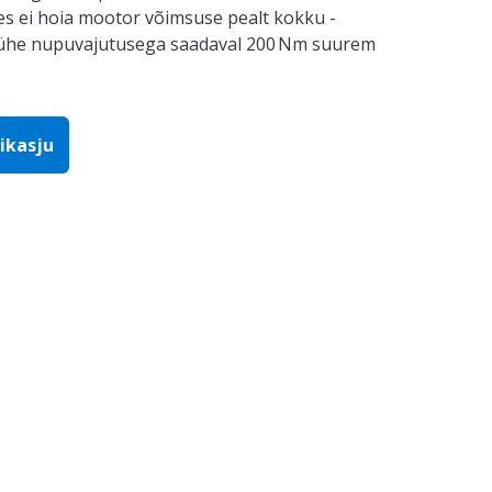
res ei hoia mootor võimsuse pealt kokku
-
ühe nupuvajutusega saadaval 200 Nm suurem
ikasju