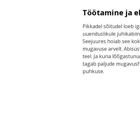
Töötamine ja e
P
ikkadel sõitudel loeb ig
uuenduslikule juhikabiin
Seejuures hoiab see kok
mugavuse
arvelt
.
A
bisü
teel. Ja kuna lõõgastun
tagab paljude mugavusfu
puhkuse.