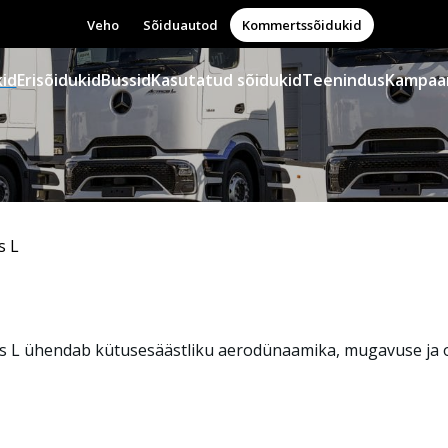
Veho
Sõiduautod
Kommertssõidukid
id
Erisõidukid
Bussid
Kasutatud sõidukid
Teenindus
Kampaa
s L
s
L ühendab kütusesäästliku
aerodünaamika
, mugavuse ja 