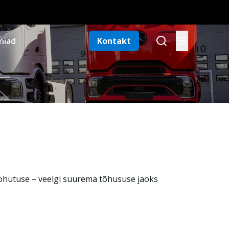
niad
Kontakt
ohutuse – veelgi suurema tõhususe jaoks