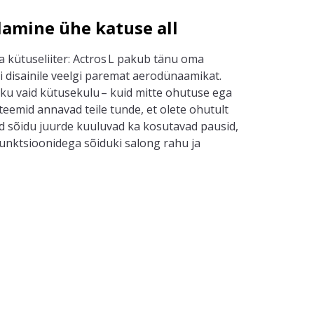
lamine ühe katuse all
a kütuseliiter:
Actros
L pakub tänu oma
i disainile veelgi paremat
aerodünaamikat
.
ku vaid kütusekulu – kuid mitte ohutuse ega
steemid annavad
teile
tunde, et ole
te
ohutult
ud sõidu juurde kuuluvad ka kosutavad pausid,
nktsioonidega sõiduki salong rahu ja