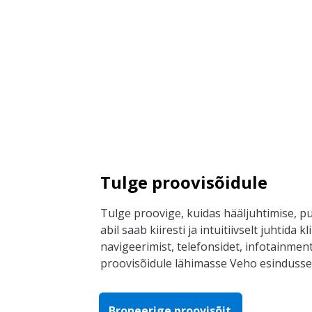
Tulge proovisõidule
Tulge proovige, kuidas hääljuhtimise, p
u
abil saa
b
kiiresti ja intuitiivselt juhtida k
navigeerimist, telefonsidet,
infotainment
proovisõidule lähimasse Veho esindusse
Broneerige proovisõit