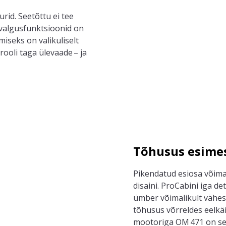
rid. Seetõttu ei tee
 valgusfunktsioonid on
iseks on valikuliselt
rooli taga ülevaade – ja
Tõhusus esimes
P
ikendatud esiosa võimal
disaini.
ProCabini
iga det
ümber võimalikult vähes
tõhusus võrreldes eelkäi
mootoriga OM 471 on see