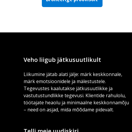
Veho liigub jätkusuutlikult
Liikumine jätab alati jälje: märk keskkonnale,
märk emotsioonidele ja mälestustele.
Tegevustes kaalutakse jätkusuutlikke ja
vastutustundlikke tegevusi. Klientide rahulolu,
töötajate heaolu ja minimaalne keskkonnamõju
– need on asjad, mida mõõdame pidevalt.
Telli meie uudiskiri