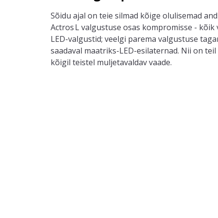
Sõidu ajal on
teie
silmad kõige olulisemad andu
Actros
L valgustuse osas kompromisse
- k
õik
LED-valgustid
; v
eelgi parema valgustuse tagam
saadaval maatriks-LED-esilaternad. Nii on
teil
kõigil teistel muljetavaldav vaade.