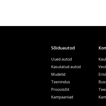
Sõiduautod
Kom
Uued autod
Kau
Kasutatud autod
Veo
Mudelid
Eris
Teenindus
Bus
Proovisõit
Tee
Kampaaniad
Kam