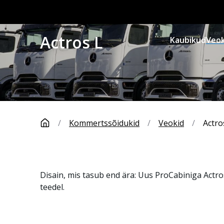
Actros L
Kaubikud
Veok
/
Kommertssõidukid
/
Veokid
/
Actro
Disain, mis tasub end ära:
Uus
ProCabiniga
Actro
teedel.