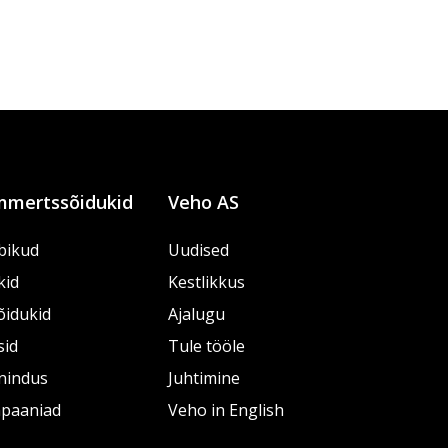
mertssõidukid
Veho AS
bikud
Uudised
kid
Kestlikkus
õidukid
Ajalugu
sid
Tule tööle
nindus
Juhtimine
paaniad
Veho in English