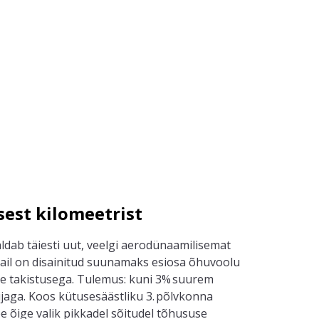
est kilomeetrist
dab täiesti uut, veelgi
aerodünaamilisemat
ail on disainitud
suunamaks
esiosa õhuvool
u
e takistusega. Tulemus: kuni 3% suurem
jaga. Koos kütusesäästliku 3. põlvkonna
 õige valik pikkadel sõitudel
tõhususe