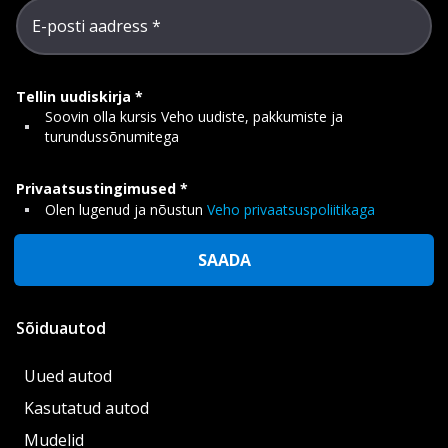
E-posti aadress
Tellin uudiskirja
Soovin olla kursis Veho uudiste, pakkumiste ja
turundussõnumitega
Privaatsustingimused
Olen lugenud ja nõustun
Veho privaatsuspoliitikaga
SAADA
Sõiduautod
Uued autod
Kasutatud autod
Mudelid