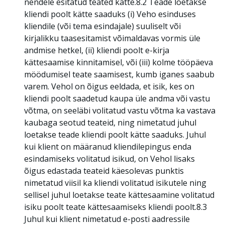
nendele esitatud teated kätte.8.2 Teade loetakse
kliendi poolt kätte saaduks (i) Veho esinduses
kliendile (või tema esindajale) suuliselt või
kirjalikku taasesitamist võimaldavas vormis üle
andmise hetkel, (ii) kliendi poolt e-kirja
kättesaamise kinnitamisel, või (iii) kolme tööpäeva
möödumisel teate saamisest, kumb iganes saabub
varem. Vehol on õigus eeldada, et isik, kes on
kliendi poolt saadetud kaupa üle andma või vastu
võtma, on seeläbi volitatud vastu võtma ka vastava
kaubaga seotud teateid, ning nimetatud juhul
loetakse teade kliendi poolt kätte saaduks. Juhul
kui klient on määranud kliendilepingus enda
esindamiseks volitatud isikud, on Vehol lisaks
õigus edastada teateid käesolevas punktis
nimetatud viisil ka kliendi volitatud isikutele ning
sellisel juhul loetakse teate kättesaamine volitatud
isiku poolt teate kättesaamiseks kliendi poolt.8.3
Juhul kui klient nimetatud e-posti aadressile