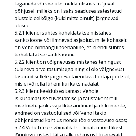
taganeda või see üles öelda üksnes mõjuval
põhjusel, milleks on lisaks seaduses sätestatud
alustele eelkõige (kuid mitte ainult) järgnevad
alused:
5.2.1 kliendi suhtes kohaldatakse mistahes
sanktsioone või ilmnevad asjaolud, mille kohaselt
on Veho hinnangul tõenäoline, et kliendi suhtes
kohaldatakse sanktsioone;
5.2.2 klient on võlgnevuses mistahes tehingust
tuleneva arve tasumisega ning ei ole võlgnevust
tasunud sellele järgneva täiendava tähtaja jooksul,
mis ei või olla lühem kui kaks nädalat;
5.2.3 klient keeldub esitamast Vehole
isikusamasuse tuvastamise ja taustakontrolli
meetmete jaoks vajalikke andmeid ja dokumente,
andmed on vastuolulised või Vehol tekib
põhjendatud kahtlus nende tõele vastavuse osas;
5.2.4 Vehol ei ole võimalik hoolimata mõistlikest
jõupingutustest täita talle tehingust tulenevaid