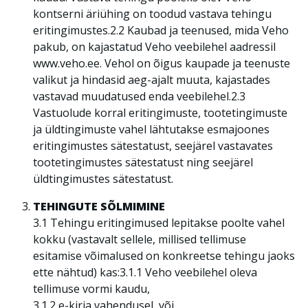
kontserni äriühing on toodud vastava tehingu
eritingimustes.2.2 Kaubad ja teenused, mida Veho
pakub, on kajastatud Veho veebilehel aadressil
www.veho.ee. Vehol on õigus kaupade ja teenuste
valikut ja hindasid aeg-ajalt muuta, kajastades
vastavad muudatused enda veebilehel.2.3
Vastuolude korral eritingimuste, tootetingimuste
ja üldtingimuste vahel lähtutakse esmajoones
eritingimustes sätestatust, seejärel vastavates
tootetingimustes sätestatust ning seejärel
üldtingimustes sätestatust.
TEHINGUTE SÕLMIMINE
3.1 Tehingu eritingimused lepitakse poolte vahel
kokku (vastavalt sellele, millised tellimuse
esitamise võimalused on konkreetse tehingu jaoks
ette nähtud) kas:3.1.1 Veho veebilehel oleva
tellimuse vormi kaudu,
3.1.2 e-kirja vahendusel, või