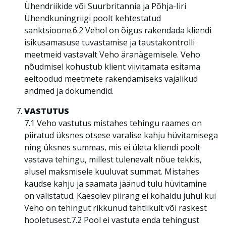
Ühendriikide või Suurbritannia ja Põhja-Iiri
Ühendkuningriigi poolt kehtestatud
sanktsioone.6.2 Vehol on õigus rakendada kliendi
isikusamasuse tuvastamise ja taustakontrolli
meetmeid vastavalt Veho äranägemisele. Veho
nõudmisel kohustub klient viivitamata esitama
eeltoodud meetmete rakendamiseks vajalikud
andmed ja dokumendid.
VASTUTUS
7.1 Veho vastutus mistahes tehingu raames on
piiratud üksnes otsese varalise kahju hüvitamisega
ning üksnes summas, mis ei ületa kliendi poolt
vastava tehingu, millest tulenevalt nõue tekkis,
alusel maksmisele kuuluvat summat. Mistahes
kaudse kahju ja saamata jäänud tulu hüvitamine
on välistatud. Käesolev piirang ei kohaldu juhul kui
Veho on tehingut rikkunud tahtlikult või raskest
hooletusest.7.2 Pool ei vastuta enda tehingust