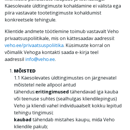
Käesolevate üldtingimuste kohaldamine ei välista ega
piira vastavate tootetingimuste kohaldumist
konkreetsele tehingule.
Klientide andmete töötlemine toimub vastavalt Veho
privaatsuspoliitikale, mis on kättesaadav aadressil:
veho.ee/privaatsuspoliitika
. Küsimuste korral on
võimalik Vehoga kontakti saada e-kirja teel
aadressil
info@veho.ee
.
MÕISTED
1.1 Käesolevates üldtingimustes on järgnevatel
mõistetel neile allpool antud
tähendus:
eritingimused
tähendavad iga kauba
või teenuse suhtes (sealhulgas kliendilepingus)
Veho ja kliendi vahel individuaalselt kokku lepitud
tehingu tingimusi;
kaubad
tähendab mistahes kaupu, mida Veho
kliendile pakub;