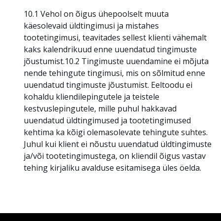
10.1 Vehol on õigus ühepoolselt muuta
käesolevaid üldtingimusi ja mistahes
tootetingimusi, teavitades sellest klienti vähemalt
kaks kalendrikuud enne uuendatud tingimuste
jõustumist.10.2 Tingimuste uuendamine ei mõjuta
nende tehingute tingimusi, mis on sõlmitud enne
uuendatud tingimuste jõustumist. Eeltoodu ei
kohaldu kliendilepingutele ja teistele
kestvuslepingutele, mille puhul hakkavad
uuendatud üldtingimused ja tootetingimused
kehtima ka kõigi olemasolevate tehingute suhtes.
Juhul kui klient ei nõustu uuendatud üldtingimuste
ja/või tootetingimustega, on kliendil õigus vastav
tehing kirjaliku avalduse esitamisega üles öelda.