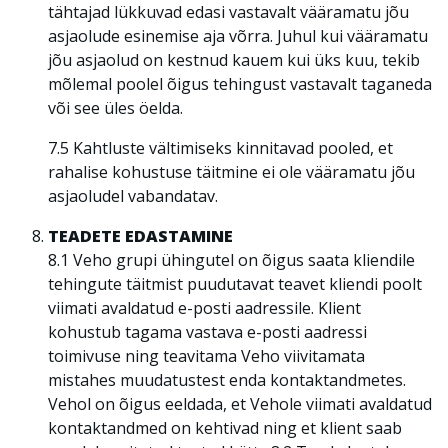
tähtajad lükkuvad edasi vastavalt vääramatu jõu
asjaolude esinemise aja võrra. Juhul kui vääramatu
jõu asjaolud on kestnud kauem kui üks kuu, tekib
mõlemal poolel õigus tehingust vastavalt taganeda
või see üles öelda.
7.5 Kahtluste vältimiseks kinnitavad pooled, et
rahalise kohustuse täitmine ei ole vääramatu jõu
asjaoludel vabandatav.
TEADETE EDASTAMINE
8.1 Veho grupi ühingutel on õigus saata kliendile
tehingute täitmist puudutavat teavet kliendi poolt
viimati avaldatud e-posti aadressile. Klient
kohustub tagama vastava e-posti aadressi
toimivuse ning teavitama Veho viivitamata
mistahes muudatustest enda kontaktandmetes.
Vehol on õigus eeldada, et Vehole viimati avaldatud
kontaktandmed on kehtivad ning et klient saab