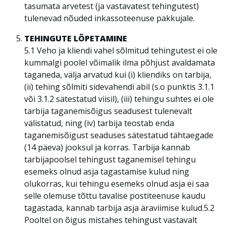
tasumata arvetest (ja vastavatest tehingutest)
tulenevad nõuded inkassoteenuse pakkujale.
TEHINGUTE LÕPETAMINE
5.1 Veho ja kliendi vahel sõlmitud tehingutest ei ole
kummalgi poolel võimalik ilma põhjust avaldamata
taganeda, välja arvatud kui (i) kliendiks on tarbija,
(ii) tehing sõlmiti sidevahendi abil (s.o punktis 3.1.1
või 3.1.2 sätestatud viisil), (iii) tehingu suhtes ei ole
tarbija taganemisõigus seadusest tulenevalt
välistatud, ning (iv) tarbija teostab enda
taganemisõigust seaduses sätestatud tähtaegade
(14 päeva) jooksul ja korras. Tarbija kannab
tarbijapoolsel tehingust taganemisel tehingu
esemeks olnud asja tagastamise kulud ning
olukorras, kui tehingu esemeks olnud asja ei saa
selle olemuse tõttu tavalise postiteenuse kaudu
tagastada, kannab tarbija asja äraviimise kulud.5.2
Pooltel on õigus mistahes tehingust vastavalt