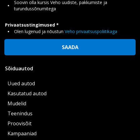
Soovin olla kursis Veho uudiste, pakkumiste ja
turundussõnumitega
Privaatsustingimused
Olen lugenud ja nõustun
Veho privaatsuspoliitikaga
SAADA
Sõiduautod
Uued autod
Kasutatud autod
Mudelid
Teenindus
Proovisõit
Kampaaniad