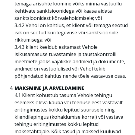
temaga ärisuhte loomine võiks minna vastuollu
kehtivate sanktsioonidega või kaasa aidata
sanktsioonidest kõrvalehoidmisele; või
3.4.2 Vehol on kahtlus, et klient või temaga seotud
isik on seotud kuritegevuse või sanktsioonide
rikkumisega; või
3.4.3 klient keeldub esitamast Vehole
isikusamasuse tuvastamise ja taustakontrolli
meetmete jaoks vajalikke andmeid ja dokumente,
andmed on vastuolulised või Vehol tekib
põhjendatud kahtlus nende tõele vastavuse osas.
MAKSMINE JA ARVELDAMINE
4.1 Klient kohustub tasuma Vehole tehingu
esemeks oleva kauba või teenuse eest vastavalt
eritingimustes kokku lepitud suurusele ning
kliendilepingus (kohaldumise korral) või vastava
tehingu eritingimustes kokku lepitud
maksetähtajale. Kõik tasud ja maksed kuuluvad