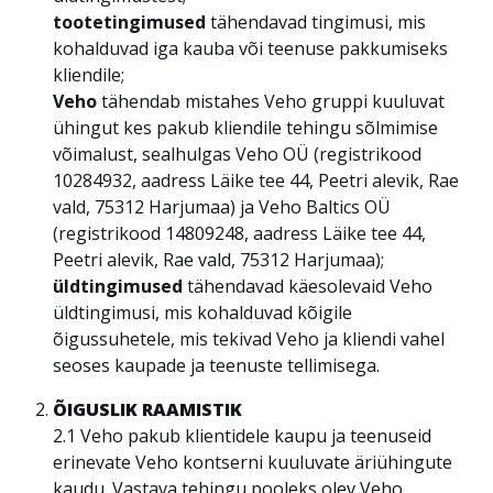
tootetingimused
tähendavad tingimusi, mis
kohalduvad iga kauba või teenuse pakkumiseks
kliendile;
Veho
tähendab mistahes Veho gruppi kuuluvat
ühingut kes pakub kliendile tehingu sõlmimise
võimalust, sealhulgas Veho OÜ (registrikood
10284932, aadress Läike tee 44, Peetri alevik, Rae
vald, 75312 Harjumaa) ja Veho Baltics OÜ
(registrikood 14809248, aadress Läike tee 44,
Peetri alevik, Rae vald, 75312 Harjumaa);
üldtingimused
tähendavad käesolevaid Veho
üldtingimusi, mis kohalduvad kõigile
õigussuhetele, mis tekivad Veho ja kliendi vahel
seoses kaupade ja teenuste tellimisega.
ÕIGUSLIK RAAMISTIK
2.1 Veho pakub klientidele kaupu ja teenuseid
erinevate Veho kontserni kuuluvate äriühingute
kaudu. Vastava tehingu pooleks olev Veho