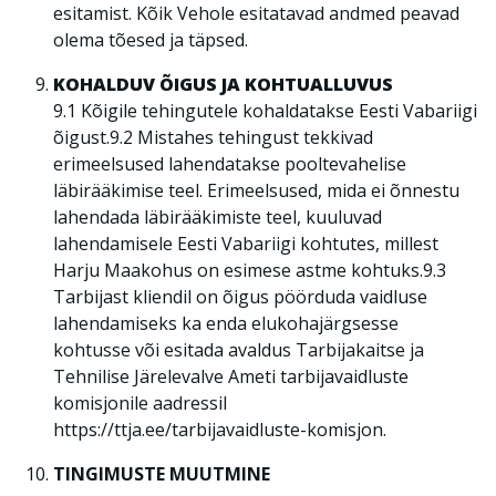
esitamist. Kõik Vehole esitatavad andmed peavad
olema tõesed ja täpsed.
KOHALDUV ÕIGUS JA KOHTUALLUVUS
9.1 Kõigile tehingutele kohaldatakse Eesti Vabariigi
õigust.9.2 Mistahes tehingust tekkivad
erimeelsused lahendatakse pooltevahelise
läbirääkimise teel. Erimeelsused, mida ei õnnestu
lahendada läbirääkimiste teel, kuuluvad
lahendamisele Eesti Vabariigi kohtutes, millest
Harju Maakohus on esimese astme kohtuks.9.3
Tarbijast kliendil on õigus pöörduda vaidluse
lahendamiseks ka enda elukohajärgsesse
kohtusse või esitada avaldus Tarbijakaitse ja
Tehnilise Järelevalve Ameti tarbijavaidluste
komisjonile aadressil
https://ttja.ee/tarbijavaidluste-komisjon.
TINGIMUSTE MUUTMINE