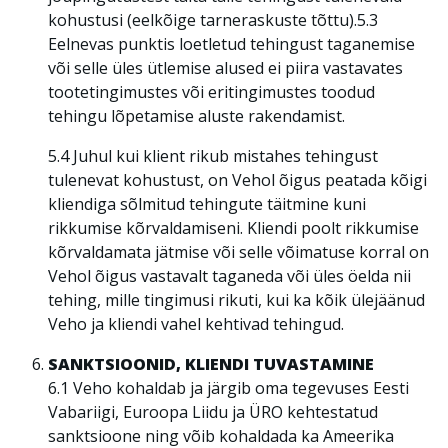
kohustusi (eelkõige tarneraskuste tõttu).5.3
Eelnevas punktis loetletud tehingust taganemise
või selle üles ütlemise alused ei piira vastavates
tootetingimustes või eritingimustes toodud
tehingu lõpetamise aluste rakendamist.
5.4 Juhul kui klient rikub mistahes tehingust
tulenevat kohustust, on Vehol õigus peatada kõigi
kliendiga sõlmitud tehingute täitmine kuni
rikkumise kõrvaldamiseni. Kliendi poolt rikkumise
kõrvaldamata jätmise või selle võimatuse korral on
Vehol õigus vastavalt taganeda või üles öelda nii
tehing, mille tingimusi rikuti, kui ka kõik ülejäänud
Veho ja kliendi vahel kehtivad tehingud.
SANKTSIOONID, KLIENDI TUVASTAMINE
6.1 Veho kohaldab ja järgib oma tegevuses Eesti
Vabariigi, Euroopa Liidu ja ÜRO kehtestatud
sanktsioone ning võib kohaldada ka Ameerika