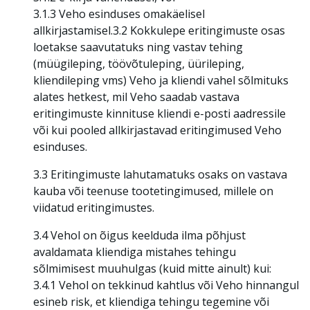
3.1.3 Veho esinduses omakäelisel
allkirjastamisel.3.2 Kokkulepe eritingimuste osas
loetakse saavutatuks ning vastav tehing
(müügileping, töövõtuleping, üürileping,
kliendileping vms) Veho ja kliendi vahel sõlmituks
alates hetkest, mil Veho saadab vastava
eritingimuste kinnituse kliendi e-posti aadressile
või kui pooled allkirjastavad eritingimused Veho
esinduses.
3.3 Eritingimuste lahutamatuks osaks on vastava
kauba või teenuse tootetingimused, millele on
viidatud eritingimustes.
3.4 Vehol on õigus keelduda ilma põhjust
avaldamata kliendiga mistahes tehingu
sõlmimisest muuhulgas (kuid mitte ainult) kui:
3.4.1 Vehol on tekkinud kahtlus või Veho hinnangul
esineb risk, et kliendiga tehingu tegemine või