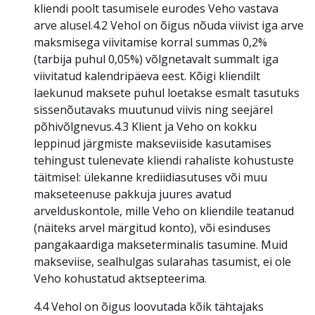
kliendi poolt tasumisele eurodes Veho vastava
arve alusel.4.2 Vehol on õigus nõuda viivist iga arve
maksmisega viivitamise korral summas 0,2%
(tarbija puhul 0,05%) võlgnetavalt summalt iga
viivitatud kalendripäeva eest. Kõigi kliendilt
laekunud maksete puhul loetakse esmalt tasutuks
sissenõutavaks muutunud viivis ning seejärel
põhivõlgnevus.4.3 Klient ja Veho on kokku
leppinud järgmiste makseviiside kasutamises
tehingust tulenevate kliendi rahaliste kohustuste
täitmisel: ülekanne krediidiasutuses või muu
makseteenuse pakkuja juures avatud
arvelduskontole, mille Veho on kliendile teatanud
(näiteks arvel märgitud konto), või esinduses
pangakaardiga makseterminalis tasumine. Muid
makseviise, sealhulgas sularahas tasumist, ei ole
Veho kohustatud aktsepteerima.
4.4 Vehol on õigus loovutada kõik tähtajaks