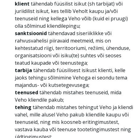
klient
tähendab füüsilist isikut (sh tarbijat) või
juriidilist isikut, kes tellib Veholt kaupu ja/või
teenuseid ning kellega Veho võib (kuid ei pruugi)
olla sõlminud kliendilepingu;
sanktsioonid
tähendavad siseriiklikke või
rahvusvahelisi piiravaid meetmeid, mis on
kehtestatud riigi, territooriumi, režiimi, ühenduse,
organisatsiooni või isiku(te) suhtes või seoses
teatud kaupade või teenustega;
tarbija
tähendab füüsilisest isikust klienti, kelle
jaoks tehingu sõlmimine Vehoga ei seondu tema
majandus- või kutsetegevusega;
teenused
tähendab mistahes teenuseid, mida
Veho kliendile pakub;
tehing
tähendab mistahes tehingut Veho ja kliendi
vahel, mille alusel Veho pakub kliendile kaupu või
teenuseid, ning mis koosneb eritingimustest,
vastava kauba või teenuse tootetingimustest ning
üldtingimustest;