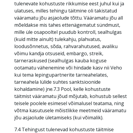
tulenevate kohustuste rikkumise eest juhul kui ja
ulatuses, milles tehingu täitmine oli takistatud
vääramatu jõu asjaolude tõttu. Vääramatu jõu all
mõeldakse mis tahes ettenägematut sündmust,
mille üle osapooltel puudub kontroll, sealhulgas
(kuid mitte ainult) tulekahju, plahvatus,
loodusõnnetus, sõda, rahvarahutused, avaliku
võimu kandja otsuseid, embargo, streik,
tarneraskused (sealhulgas kauba koguse
ootamatu vähenemine või hindade kasv nii Veho
kui tema lepingupartnerite tarneahelates,
tarneahela lülide suhtes sanktsioonide
kohaldamine) jne.7.3 Pool, kelle kohustuste
täitmist vääramatu jõud mõjutab, kohustub sellest
teisele poolele esimesel võimalusel teatama, ning
võtma kasutusele mõistlikke meetmeid vääramatu
jõu asjaolude ületamiseks (kui võimalik).
7.4 Tehingust tulenevad kohustuste täitmise