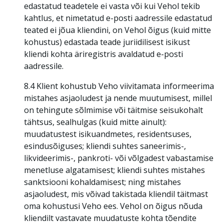
edastatud teadetele ei vasta või kui Vehol tekib
kahtlus, et nimetatud e-posti aadressile edastatud
teated ei jõua kliendini, on Vehol õigus (kuid mitte
kohustus) edastada teade juriidilisest isikust
kliendi kohta äriregistris avaldatud e-posti
aadressile.
8.4 Klient kohustub Veho viivitamata informeerima
mistahes asjaoludest ja nende muutumisest, millel
on tehingute sõlmimise või täitmise seisukohalt
tähtsus, sealhulgas (kuid mitte ainult):
muudatustest isikuandmetes, residentsuses,
esindusõiguses; kliendi suhtes saneerimis-,
likvideerimis-, pankroti- või võlgadest vabastamise
menetluse algatamisest; kliendi suhtes mistahes
sanktsiooni kohaldamisest; ning mistahes
asjaoludest, mis võivad takistada kliendil täitmast
oma kohustusi Veho ees. Vehol on õigus nõuda
kliendilt vastavate muudatuste kohta tõendite