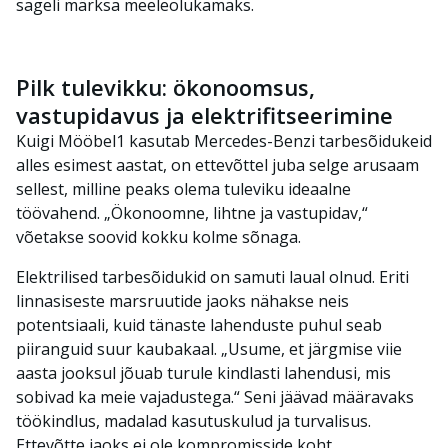
sageli märksa meeleolukamaks.
Pilk tulevikku: ökonoomsus,
vastupidavus ja elektrifitseerimine
Kuigi Mööbel1 kasutab Mercedes-Benzi tarbesõidukeid
alles esimest aastat, on ettevõttel juba selge arusaam
sellest, milline peaks olema tuleviku ideaalne
töövahend. „Ökonoomne, lihtne ja vastupidav,“
võetakse soovid kokku kolme sõnaga.
Elektrilised tarbesõidukid on samuti laual olnud. Eriti
linnasiseste marsruutide jaoks nähakse neis
potentsiaali, kuid tänaste lahenduste puhul seab
piiranguid suur kaubakaal. „Usume, et järgmise viie
aasta jooksul jõuab turule kindlasti lahendusi, mis
sobivad ka meie vajadustega.“ Seni jäävad määravaks
töökindlus, madalad kasutuskulud ja turvalisus.
Ettevõtte jaoks ei ole kompromisside koht