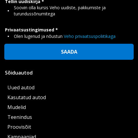
Tellin uudiskirja
Soovin olla kursis Veho uudiste, pakkumiste ja
turundussõnumitega
Privaatsustingimused
Olen lugenud ja nõustun
Veho privaatsuspoliitikaga
SAADA
Sõiduautod
Uued autod
Kasutatud autod
Mudelid
Teenindus
Proovisõit
Kampaaniad