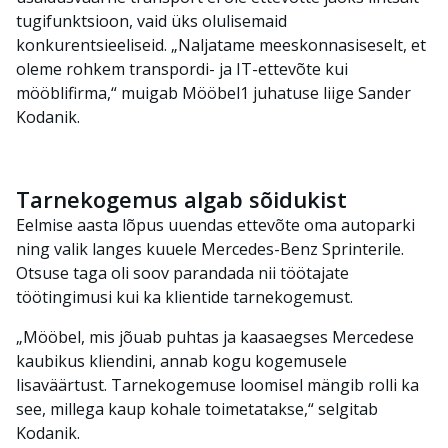
tugifunktsioon, vaid üks olulisemaid
konkurentsieeliseid. „Naljatame meeskonnasiseselt, et
oleme rohkem transpordi- ja IT-ettevõte kui
mööblifirma,“ muigab Mööbel1 juhatuse liige Sander
Kodanik.
Tarnekogemus algab sõidukist
Eelmise aasta lõpus uuendas ettevõte oma autoparki
ning valik langes kuuele Mercedes-Benz Sprinterile.
Otsuse taga oli soov parandada nii töötajate
töötingimusi kui ka klientide tarnekogemust.
„Mööbel, mis jõuab puhtas ja kaasaegses Mercedese
kaubikus kliendini, annab kogu kogemusele
lisaväärtust. Tarnekogemuse loomisel mängib rolli ka
see, millega kaup kohale toimetatakse,“ selgitab
Kodanik.