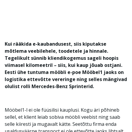
Kui rääkida e-kaubandusest, siis kiputakse
mõtlema veebilehele, toodetele ja hinnale.
Tegelikult sünnib kliendikogemus sageli hoopis
viimasel kilomeetril – siis, kui kaup jõuab ostjani.
Eesti ühe tuntuma mööbli e-poe Mööbel1 jaoks on
logistika ettevõtte vereringe ning selles mängivad
olulist rolli Mercedes-Benz Sprinterid.
Mööbel1-l ei ole füüsilisi kauplusi. Kogu äri põhineb
sellel, et klient leiab sobiva mööbli veebist ning saab
selle kiiresti ja mugavalt kätte. Seetõttu firma enda
usaldusväärne transport ei ole ettevõtte jaoks lihtsalt