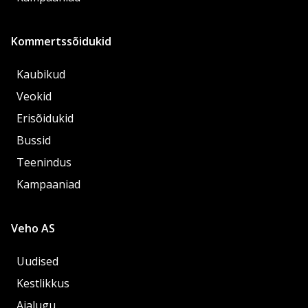
Kommertssõidukid
Kaubikud
Veokid
Erisõidukid
Bussid
Teenindus
Kampaaniad
Veho AS
Uudised
Kestlikkus
Ajalugu