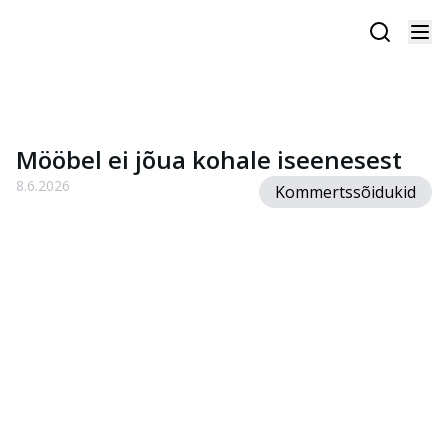
Mööbel ei jõua kohale iseenesest
8.6.2026
Kommertssõidukid