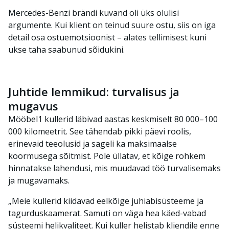
Mercedes-Benzi brändi kuvand oli üks olulisi
argumente. Kui klient on teinud suure ostu, siis on iga
detail osa ostuemotsioonist – alates tellimisest kuni
ukse taha saabunud sõidukini.
Juhtide lemmikud: turvalisus ja
mugavus
Mööbel1 kullerid läbivad aastas keskmiselt 80 000–100
000 kilomeetrit. See tähendab pikki päevi roolis,
erinevaid teeolusid ja sageli ka maksimaalse
koormusega sõitmist. Pole üllatav, et kõige rohkem
hinnatakse lahendusi, mis muudavad töö turvalisemaks
ja mugavamaks.
„Meie kullerid kiidavad eelkõige juhiabisüsteeme ja
tagurduskaamerat. Samuti on väga hea käed-vabad
süsteemi helikvaliteet. Kui kuller helistab kliendile enne