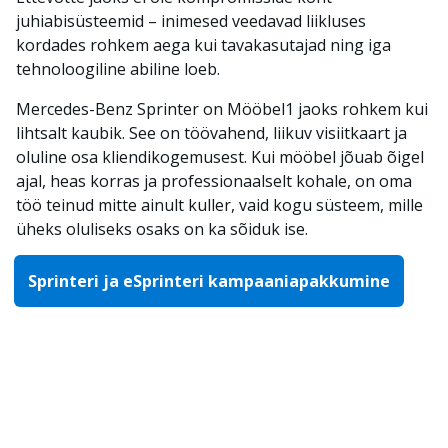
juhiabisüsteemid – inimesed veedavad liikluses
kordades rohkem aega kui tavakasutajad ning iga
tehnoloogiline abiline loeb.
Mercedes-Benz Sprinter on Mööbel1 jaoks rohkem kui
lihtsalt kaubik. See on töövahend, liikuv visiitkaart ja
oluline osa kliendikogemusest. Kui mööbel jõuab õigel
ajal, heas korras ja professionaalselt kohale, on oma
töö teinud mitte ainult kuller, vaid kogu süsteem, mille
üheks oluliseks osaks on ka sõiduk ise.
Sprinteri ja eSprinteri kampaaniapakkumine