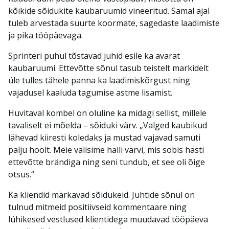
kõikide sõidukite kaubaruumid vineeritud. Samal ajal
tuleb arvestada suurte koormate, sagedaste laadimiste
ja pika tööpäevaga.
Sprinteri puhul tõstavad juhid esile ka avarat
kaubaruumi. Ettevõtte sõnul tasub teistelt markidelt
üle tulles tähele panna ka laadimiskõrgust ning
vajadusel kaaluda tagumise astme lisamist.
Huvitaval kombel on oluline ka midagi sellist, millele
tavaliselt ei mõelda – sõiduki värv. „Valged kaubikud
lähevad kiiresti koledaks ja mustad vajavad samuti
palju hoolt. Meie valisime halli värvi, mis sobis hästi
ettevõtte brändiga ning seni tundub, et see oli õige
otsus.“
Ka kliendid märkavad sõidukeid. Juhtide sõnul on
tulnud mitmeid positiivseid kommentaare ning
lühikesed vestlused klientidega muudavad tööpäeva