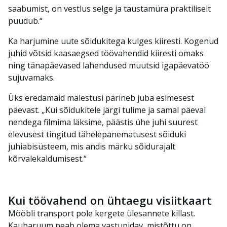
saabumist, on vestlus selge ja taustamüra praktiliselt
puudub.“
Ka harjumine uute sõidukitega kulges kiiresti. Kogenud
juhid võtsid kaasaegsed töövahendid kiiresti omaks
ning tänapäevased lahendused muutsid igapäevatöö
sujuvamaks.
Üks eredamaid mälestusi pärineb juba esimesest
päevast. „Kui sõidukitele järgi tulime ja samal päeval
nendega filmima läksime, päästis ühe juhi suurest
elevusest tingitud tähelepanematusest sõiduki
juhiabisüsteem, mis andis märku sõidurajalt
kõrvalekaldumisest.“
Kui töövahend on ühtaegu visiitkaart
Mööbli transport pole kergete ülesannete killast.
Kaubaruum peab olema vastupidav, mistõttu on