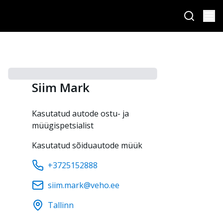
Siim
Mark
Kasutatud autode ostu- ja
müügispetsialist
Kasutatud sõiduautode müük
+3725152888
siim.mark@veho.ee
Tallinn