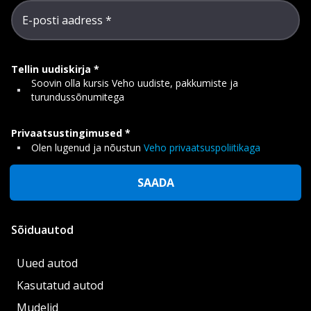
E-posti aadress
Tellin uudiskirja
Soovin olla kursis Veho uudiste, pakkumiste ja
turundussõnumitega
Privaatsustingimused
Olen lugenud ja nõustun
Veho privaatsuspoliitikaga
SAADA
Sõiduautod
Uued autod
Kasutatud autod
Mudelid