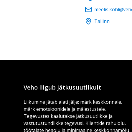
meelis.kohl@veh
Tallinn
Veho liigub jätkusuutlikult
Liikumine jätab alati jälje: märk keskkonnale,
märk emotsioonidele ja mälestustele.
Tegevustes kaalutakse jätkusuutlikke ja
vastutustundlikke tegevusi. Klientide rahulolu,
töötajate heaolu ja minimaalne keskkonnamõju