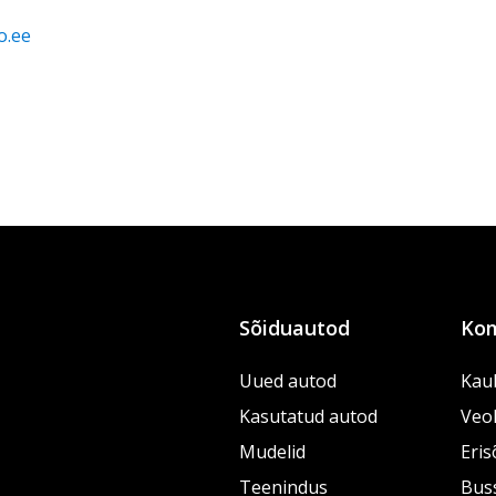
o.ee
Sõiduautod
Kom
Uued autod
Kau
Kasutatud autod
Veo
Mudelid
Eris
Teenindus
Bus