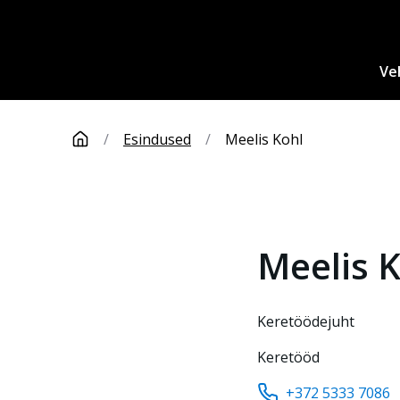
Ve
/
Esindused
/
Meelis Kohl
Meelis
K
Keretöödejuht
Keretööd
+372 5333 7086