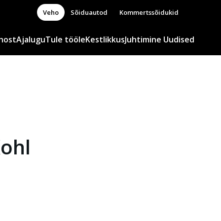
Veho
Sõiduautod
Kommertssõidukid
host
Ajalugu
Tule tööle
Kestlikkus
Juhtimine
Uudised
ohl