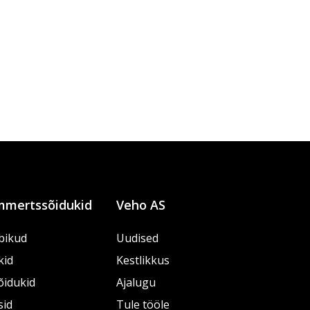
mertssõidukid
Veho AS
bikud
Uudised
kid
Kestlikkus
õidukid
Ajalugu
sid
Tule tööle