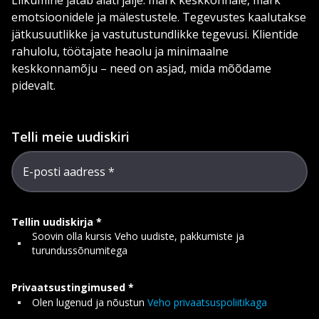
Liikumine jätab alati jälje: märk keskkonnale, märk
emotsioonidele ja mälestustele. Tegevustes kaalutakse
jätkusuutlikke ja vastutustundlikke tegevusi. Klientide
rahulolu, töötajate heaolu ja minimaalne
keskkonnamõju – need on asjad, mida mõõdame
pidevalt.
Telli meie uudiskiri
E-posti aadress
Tellin uudiskirja
Soovin olla kursis Veho uudiste, pakkumiste ja
turundussõnumitega
Privaatsustingimused
Olen lugenud ja nõustun
Veho privaatsuspoliitikaga