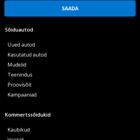
SAADA
Sõiduautod
Uued autod
Kasutatud autod
Mudelid
Teenindus
Proovisõit
Kampaaniad
Kommertssõidukid
Kaubikud
Veokid