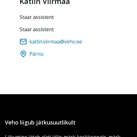
Kätlin
Viirmaa
Staar assistent
Staar assistent
katlin.viirmaa@veho.ee
Pärnu
Veho liigub jätkusuutlikult