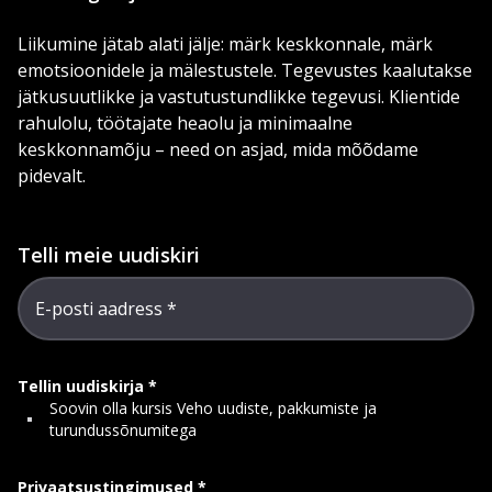
Liikumine jätab alati jälje: märk keskkonnale, märk
emotsioonidele ja mälestustele. Tegevustes kaalutakse
jätkusuutlikke ja vastutustundlikke tegevusi. Klientide
rahulolu, töötajate heaolu ja minimaalne
keskkonnamõju – need on asjad, mida mõõdame
pidevalt.
Telli meie uudiskiri
E-posti aadress
Tellin uudiskirja
Soovin olla kursis Veho uudiste, pakkumiste ja
turundussõnumitega
Privaatsustingimused