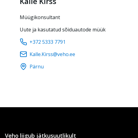
Kalle
Kirss
Müügikonsultant
Uute ja kasutatud sõiduautode müük
+372 5333 7791
Kalle.Kirss@veho.ee
Pärnu
Veho liigub jätkusuutlikult