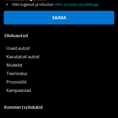
Olen lugenud ja nõustun
Veho privaatsuspoliitikaga
SAADA
Sõiduautod
Uued autod
Kasutatud autod
Mudelid
Teenindus
Proovisõit
Kampaaniad
Kommertssõidukid