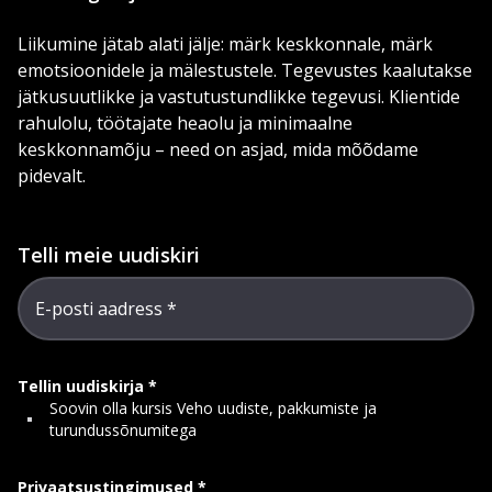
Liikumine jätab alati jälje: märk keskkonnale, märk
emotsioonidele ja mälestustele. Tegevustes kaalutakse
jätkusuutlikke ja vastutustundlikke tegevusi. Klientide
rahulolu, töötajate heaolu ja minimaalne
keskkonnamõju – need on asjad, mida mõõdame
pidevalt.
Telli meie uudiskiri
E-posti aadress
Tellin uudiskirja
Soovin olla kursis Veho uudiste, pakkumiste ja
turundussõnumitega
Privaatsustingimused