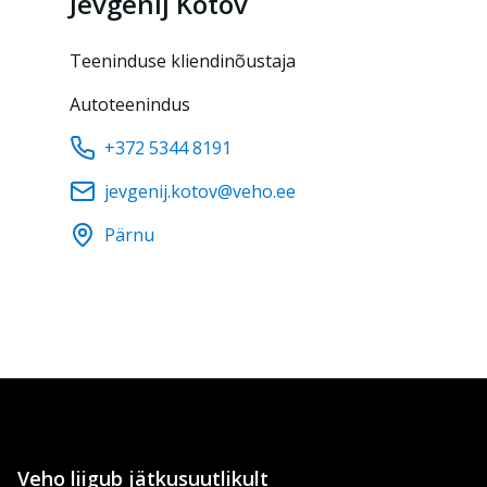
Jevgenij
Kotov
Teeninduse kliendinõustaja
Autoteenindus
+372 5344 8191
jevgenij.kotov@veho.ee
Pärnu
Veho liigub jätkusuutlikult