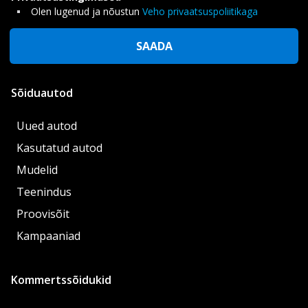
Olen lugenud ja nõustun
Veho privaatsuspoliitikaga
SAADA
Sõiduautod
Uued autod
Kasutatud autod
Mudelid
Teenindus
Proovisõit
Kampaaniad
Kommertssõidukid