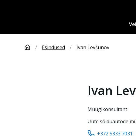
Ve
/
Esindused
/
Ivan Levšunov
Ivan
Le
Müügikonsultant
Uute sõiduautode m
+372 5333 7031