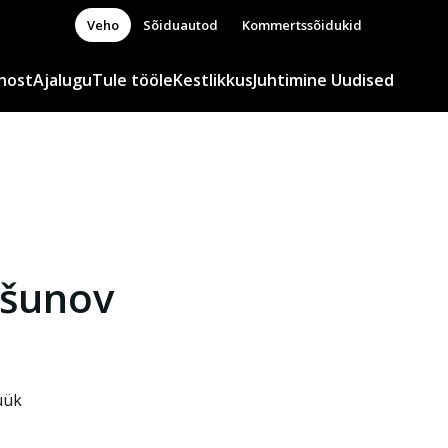
Veho
Sõiduautod
Kommertssõidukid
host
Ajalugu
Tule tööle
Kestlikkus
Juhtimine
Uudised
všunov
üük