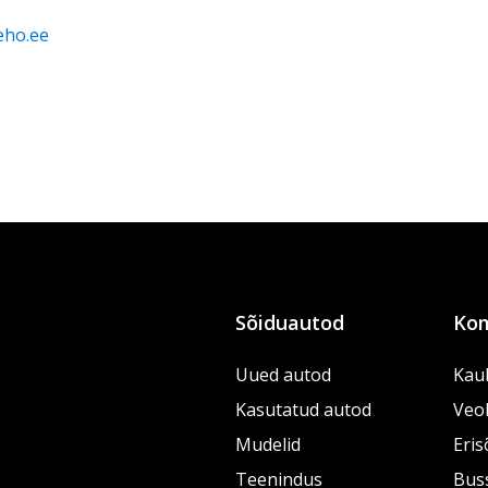
eho.ee
Sõiduautod
Kom
Uued autod
Kau
Kasutatud autod
Veo
Mudelid
Eris
Teenindus
Bus