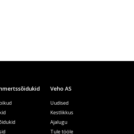
mertssõidukid
Veho AS
bikud
Uudised
kid
Kestlikkus
õidukid
Ajalugu
sid
Tule tööle