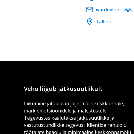
ivan.levsunov@v
Tallinn
Veho liigub jätkusuutlikult
Liikumine jätab alati jälje: märk keskkonnale,
märk emotsioonidele ja mälestustele.
Tegevustes kaalutakse jätkusuutlikke ja
vastutustundlikke tegevusi. Klientide rahulolu,
töötajate heaolu ja minimaalne keskkonnamõju