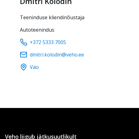
Dmitri
Kolodin
Teeninduse kliendinõustaja
Autoteenindus
+372 5333 7005
dmitri.kolodin@veho.ee
Väo
Veho liigub jätkusuutlikult