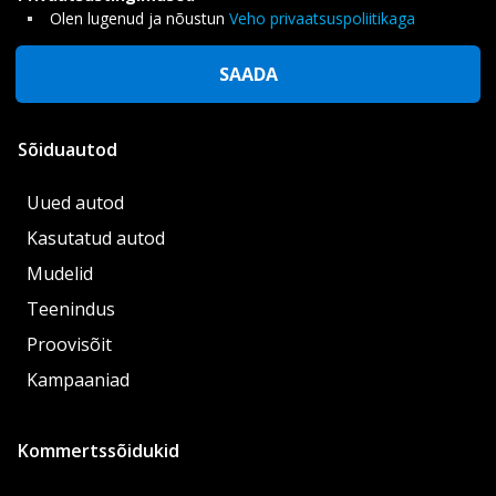
Olen lugenud ja nõustun
Veho privaatsuspoliitikaga
SAADA
Sõiduautod
Uued autod
Kasutatud autod
Mudelid
Teenindus
Proovisõit
Kampaaniad
Kommertssõidukid