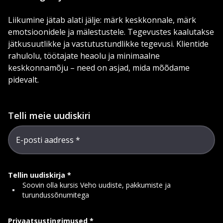
Liikumine jätab alati jälje: märk keskkonnale, märk
emotsioonidele ja mälestustele. Tegevustes kaalutakse
jätkusuutlikke ja vastutustundlikke tegevusi. Klientide
rahulolu, töötajate heaolu ja minimaalne
keskkonnamõju – need on asjad, mida mõõdame
pidevalt.
Telli meie uudiskiri
E-posti aadress
Tellin uudiskirja
Soovin olla kursis Veho uudiste, pakkumiste ja
turundussõnumitega
Privaatsustingimused