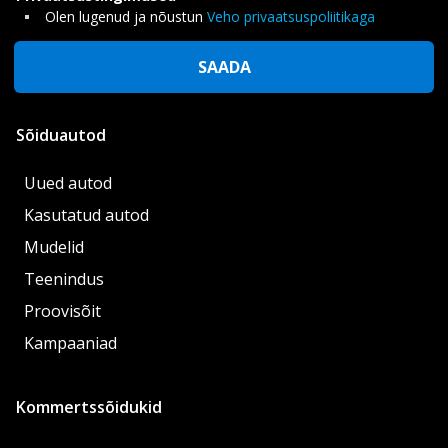
Olen lugenud ja nõustun
Veho privaatsuspoliitikaga
SAADA
Sõiduautod
Uued autod
Kasutatud autod
Mudelid
Teenindus
Proovisõit
Kampaaniad
Kommertssõidukid