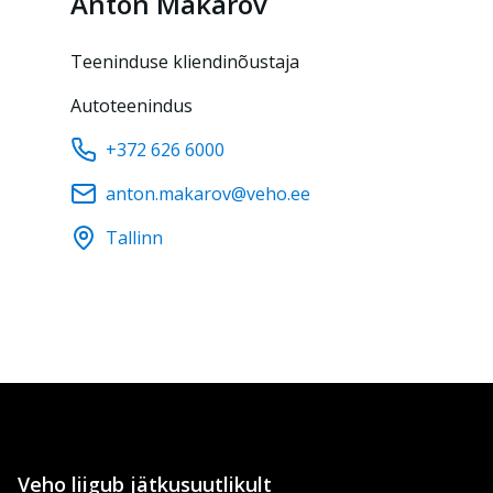
Anton
Makarov
Teeninduse kliendinõustaja
Autoteenindus
+372 626 6000
anton.makarov@veho.ee
Tallinn
Veho liigub jätkusuutlikult