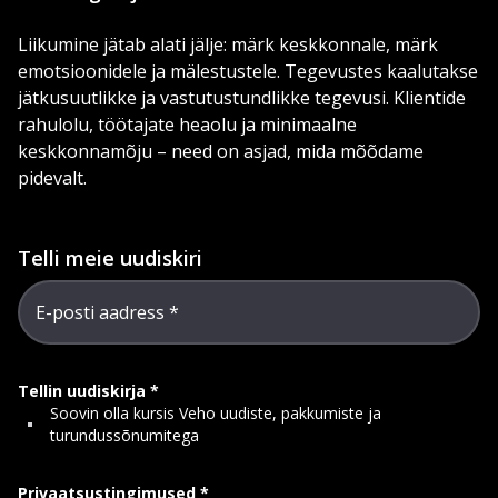
Liikumine jätab alati jälje: märk keskkonnale, märk
emotsioonidele ja mälestustele. Tegevustes kaalutakse
jätkusuutlikke ja vastutustundlikke tegevusi. Klientide
rahulolu, töötajate heaolu ja minimaalne
keskkonnamõju – need on asjad, mida mõõdame
pidevalt.
Telli meie uudiskiri
E-posti aadress
Tellin uudiskirja
Soovin olla kursis Veho uudiste, pakkumiste ja
turundussõnumitega
Privaatsustingimused