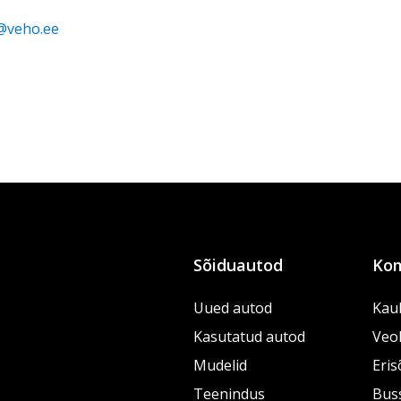
@veho.ee
Sõiduautod
Kom
Uued autod
Kau
Kasutatud autod
Veo
Mudelid
Eris
Teenindus
Bus