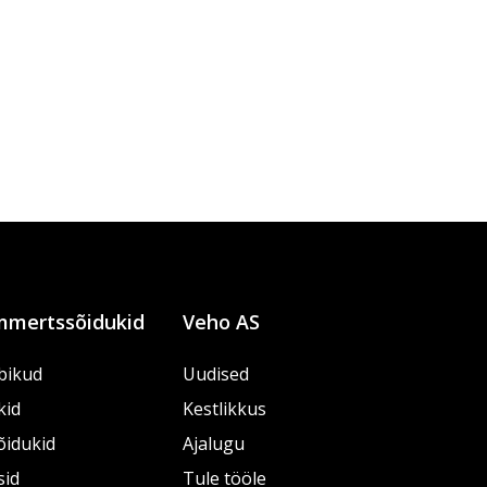
mertssõidukid
Veho AS
bikud
Uudised
kid
Kestlikkus
õidukid
Ajalugu
sid
Tule tööle