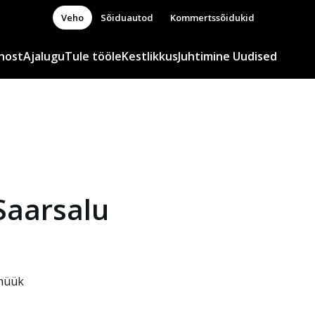
Veho
Sõiduautod
Kommertssõidukid
host
Ajalugu
Tule tööle
Kestlikkus
Juhtimine
Uudised
Saarsalu
müük