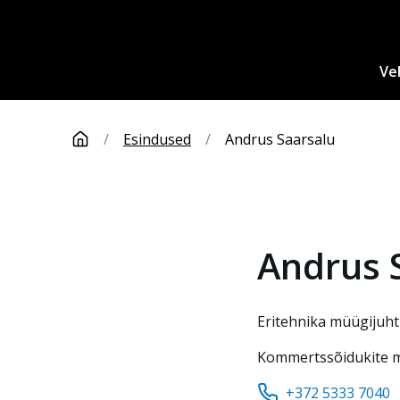
Ve
/
Esindused
/
Andrus Saarsalu
Andrus
Eritehnika müügijuht
Kommertssõidukite 
+372 5333 7040