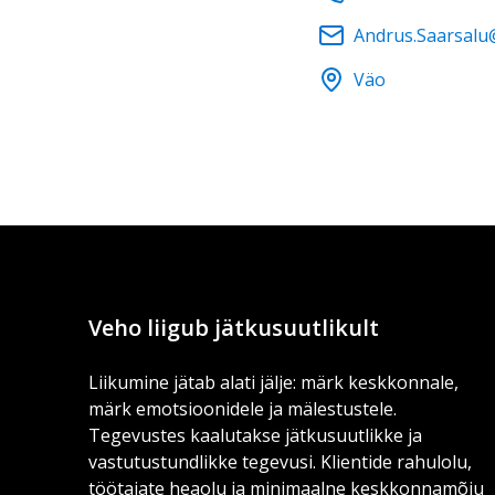
Andrus.Saarsalu
Väo
Veho liigub jätkusuutlikult
Liikumine jätab alati jälje: märk keskkonnale,
märk emotsioonidele ja mälestustele.
Tegevustes kaalutakse jätkusuutlikke ja
vastutustundlikke tegevusi. Klientide rahulolu,
töötajate heaolu ja minimaalne keskkonnamõju