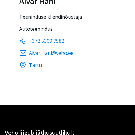
Alvar
Hani
Teeninduse kliendinõustaja
Autoteenindus
+372 5309 7582
Alvar.Hani@veho.ee
Tartu
Veho liigub jätkusuutlikult