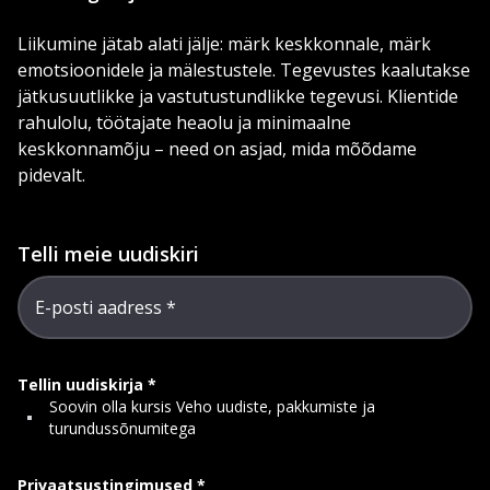
Liikumine jätab alati jälje: märk keskkonnale, märk
emotsioonidele ja mälestustele. Tegevustes kaalutakse
jätkusuutlikke ja vastutustundlikke tegevusi. Klientide
rahulolu, töötajate heaolu ja minimaalne
keskkonnamõju – need on asjad, mida mõõdame
pidevalt.
Telli meie uudiskiri
E-posti aadress
Tellin uudiskirja
Soovin olla kursis Veho uudiste, pakkumiste ja
turundussõnumitega
Privaatsustingimused