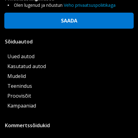
Olen lugenud ja nõustun
Veho privaatsuspoliitikaga
SAADA
Sõiduautod
Uued autod
Kasutatud autod
Mudelid
Teenindus
Proovisõit
Kampaaniad
Kommertssõidukid