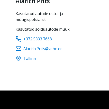
Alarich
Prits
Kasutatud autode ostu- ja
müügispetsialist
Kasutatud sõiduautode müük
+372 5333 7668
Alarich.Prits@veho.ee
Tallinn