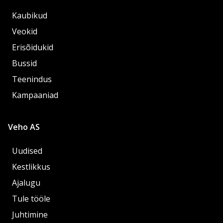
Kaubikud
Veokid
Erisõidukid
Bussid
Teenindus
Kampaaniad
Veho AS
Uudised
Kestlikkus
Ajalugu
Tule tööle
Juhtimine