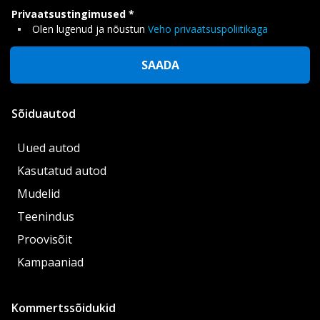
Privaatsustingimused
Olen lugenud ja nõustun
Veho privaatsuspoliitikaga
SAADA
Sõiduautod
Uued autod
Kasutatud autod
Mudelid
Teenindus
Proovisõit
Kampaaniad
Kommertssõidukid