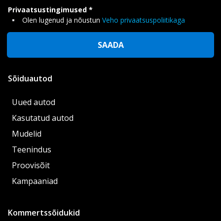
Privaatsustingimused
Olen lugenud ja nõustun
Veho privaatsuspoliitikaga
SAADA
Sõiduautod
Uued autod
Kasutatud autod
Mudelid
Teenindus
Proovisõit
Kampaaniad
Kommertssõidukid