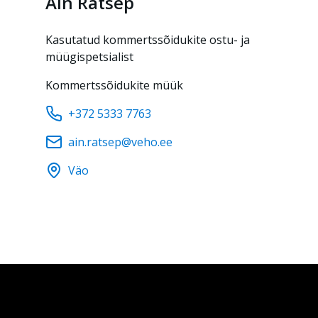
Ain
Rätsep
Kasutatud kommertssõidukite ostu- ja
müügispetsialist
Kommertssõidukite müük
+372 5333 7763
ain.ratsep@veho.ee
Väo