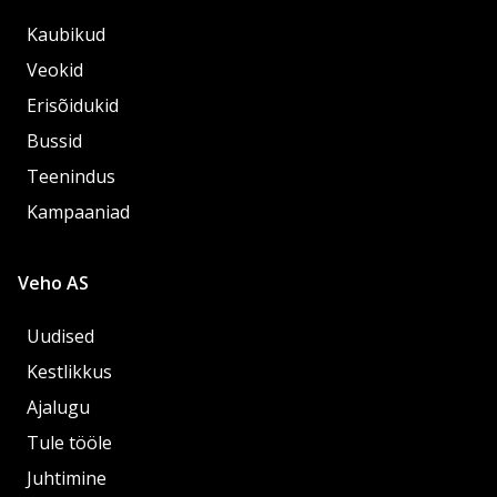
Kaubikud
Veokid
Erisõidukid
Bussid
Teenindus
Kampaaniad
Veho AS
Uudised
Kestlikkus
Ajalugu
Tule tööle
Juhtimine