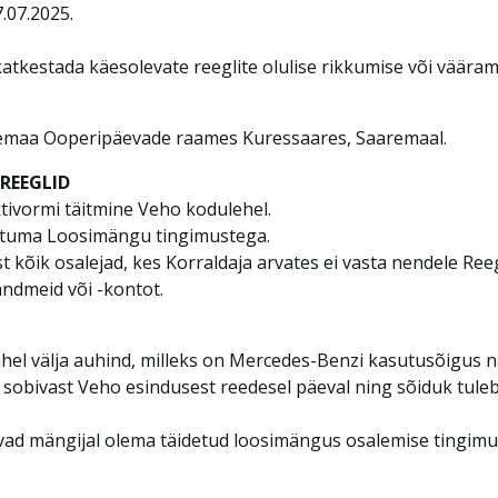
.07.2025.
atkestada käesolevate reeglite olulise rikkumise või vääram
aaremaa Ooperipäevade raames Kuressaares, Saaremaal.
REEGLID
tivormi täitmine Veho kodulehel.
stuma Loosimängu tingimustega.
kõik osalejad, kes Korraldaja arvates ei vasta nendele Reeg
andmeid või -kontot.
ahel välja auhind, milleks on Mercedes-Benzi kasutusõigus 
ale sobivast Veho esindusest reedesel päeval ning sõiduk tu
vad mängijal olema täidetud loosimängus osalemise tingimu