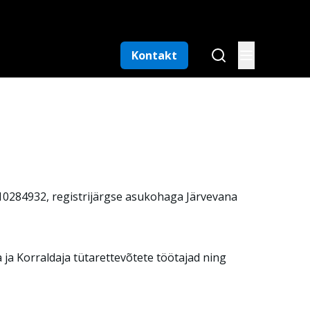
Kontakt
10284932, registrijärgse asukohaga Järvevana
a ja Korraldaja tütarettevõtete töötajad ning