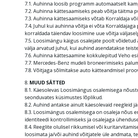
7.1. Auhinna loosib programm automaatselt kamp
7.2. Auhinna kättesaamiseks peab võitja täitma p
7.3. Auhinna kättesaamiseks võtab Korraldaja või
7.4. Juhul kui auhinna võitja ei võta Korraldajaga
korraldada täiendav loosimine uue võitja väljasel
7.5. Loosimängu käigus osalejate poolt võidetud 
välja arvatud juhul, kui auhind asendatakse teis
7.6. Auhinna kättesaamine kokkulepitud Veho esin
7.7. Mercedes-Benz mudeli broneerimiseks palum
7.8. Võitjaga sõlmitakse auto kätteandmisel proo
8.
MUUD SÄTTED
8.1. Käesolevas Loosimängus osalemisega nõustu
seonduvates küsimustes lõplikud.
8.2. Auhind antakse ainult käesolevaid reegleid jä
8.3. Loosimängus osalemisega on osaleja nõus e
identiteedi kontrollimiseks ja osalejaga ühendus
8.4. Reeglite olulisel rikkumisel või kuritarvitam
loosimata ja/või auhind võitjatele üle andmata, t