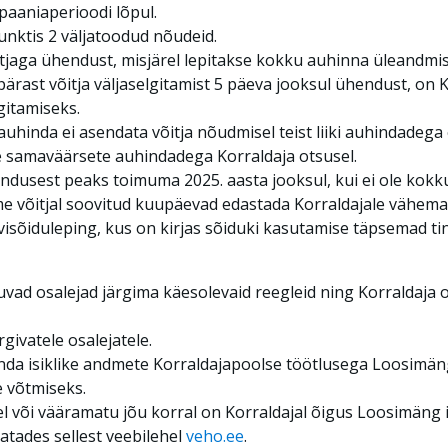
aaniaperioodi lõpul.
unktis 2 väljatoodud nõudeid.
tjaga ühendust, misjärel lepitakse kokku auhinna üleandmise
 pärast võitja väljaselgitamist 5 päeva jooksul ühendust, on K
gitamiseks.
auhinda ei asendata võitja nõudmisel teist liiki auhindadeg
te samaväärsete auhindadega Korraldaja otsusel.
dusest peaks toimuma 2025. aasta jooksul, kui ei ole kokku l
e võitjal soovitud kuupäevad edastada Korraldajale vähema
visõiduleping, kus on kirjas sõiduki kasutamise täpsemad t
vad osalejad järgima käesolevaid reegleid ning Korraldaja 
rgivatele osalejatele.
nda isiklike andmete Korraldajapoolse töötlusega Loosimän
e võtmiseks.
isel või vääramatu jõu korral on Korraldajal õigus Loosimäng i
eatades sellest veebilehel
veho.ee
.