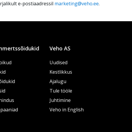
jalikult e-postiaadressil
marketing@veho.ee
.
mertssõidukid
Veho AS
bikud
Uudised
kid
Kestlikkus
õidukid
Ajalugu
sid
Tule tööle
nindus
Juhtimine
paaniad
Veho in English