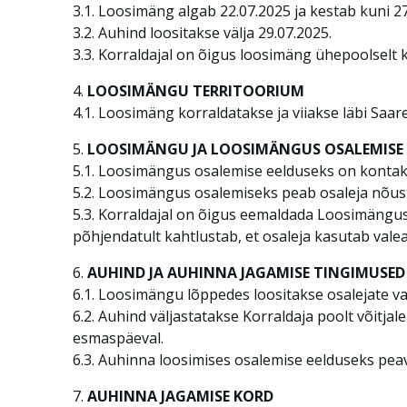
3.1. Loosimäng algab 22.07.2025 ja kestab kuni 27
3.2. Auhind loositakse välja 29.07.2025.
3.3. Korraldajal on õigus loosimäng ühepoolselt k
4.
LOOSIMÄNGU TERRITOORIUM
4.1. Loosimäng korraldatakse ja viiakse läbi S
5.
LOOSIMÄNGU JA LOOSIMÄNGUS OSALEMISE 
5.1. Loosimängus osalemise eelduseks on kontak
5.2. Loosimängus osalemiseks peab osaleja nõu
5.3. Korraldajal on õigus eemaldada Loosimängust 
põhjendatult kahtlustab, et osaleja kasutab vale
6.
AUHIND JA AUHINNA JAGAMISE TINGIMUSED
6.1. Loosimängu lõppedes loositakse osalejate v
6.2. Auhind väljastatakse Korraldaja poolt võitj
esmaspäeval.
6.3. Auhinna loosimises osalemise eelduseks pea
7.
AUHINNA JAGAMISE KORD