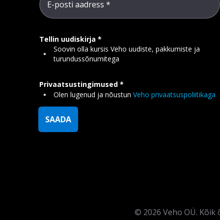
E-posti aadress
Tellin uudiskirja
Soovin olla kursis Veho uudiste, pakkumiste ja
turundussõnumitega
Privaatsustingimused
Olen lugenud ja nõustun
Veho privaatsuspoliitikaga
SAADA
©
2026
Veho OÜ. Kõik õ