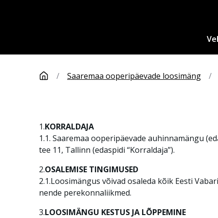
Ve
/
Saaremaa ooperipäevade loosimäng
/
1.
KORRALDAJA
1.1. Saaremaa ooperipäevade auhinnamängu (edas
tee 11, Tallinn (edaspidi “Korraldaja”).
2.
OSALEMISE TINGIMUSED
2.1.Loosimängus võivad osaleda kõik Eesti Vabariig
nende perekonnaliikmed.
3.
LOOSIMÄNGU KESTUS JA LÕPPEMINE