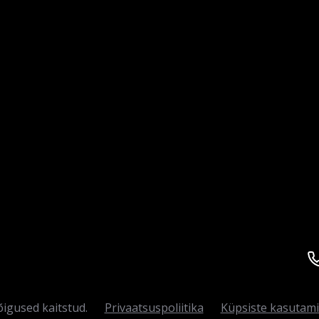
igused kaitstud.
Privaatsuspoliitika
Küpsiste kasutam