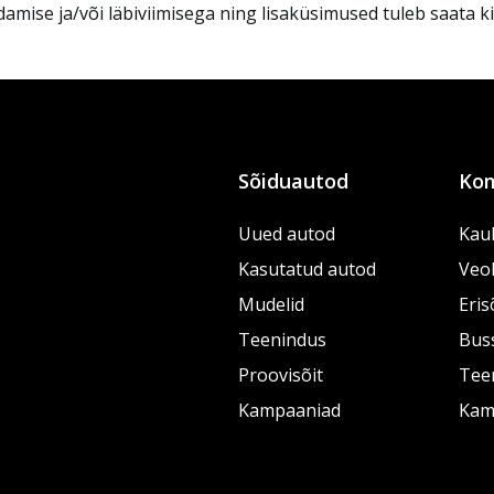
mise ja/või läbiviimisega ning lisaküsimused tuleb saata kir
Sõiduautod
Kom
Uued autod
Kau
Kasutatud autod
Veo
Mudelid
Eris
Teenindus
Bus
Proovisõit
Tee
Kampaaniad
Kam