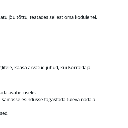
atu jõu tõttu, teatades sellest oma kodulehel.
litele, kaasa arvatud juhud, kui Korraldaja
nädalavahetuseks.
leb samasse esindusse tagastada tuleva nädala
sed.