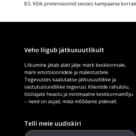
8.5. Kõik pretensioonid seoses kampaania korralda
Veho liigub jätkusuutlikult
Liikumine jätab alati jälje: märk keskkonnale,
märk emotsioonidele ja mälestustele.
Tegevustes kaalutakse jätkusuutlikke ja
vastutustundlikke tegevusi. Klientide rahulolu,
töötajate heaolu ja minimaalne keskkonnamõju
– need on asjad, mida mõõdame pidevalt.
Telli meie uudiskiri