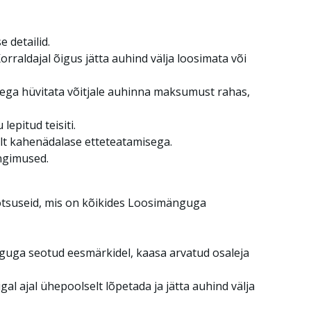
 detailid.
orraldajal õigus jätta auhind välja loosimata või
a ega hüvitata võitjale auhinna maksumust rahas,
epitud teisiti.
lt kahenädalase etteteatamisega.
ingimused.
otsuseid, mis on kõikides Loosimänguga
guga seotud eesmärkidel, kaasa arvatud osaleja
gal ajal ühepoolselt lõpetada ja jätta auhind välja