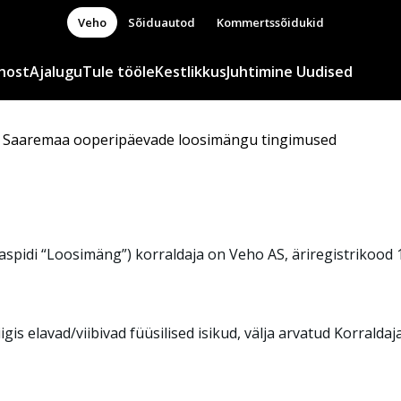
Veho
Sõiduautod
Kommertssõidukid
host
Ajalugu
Tule tööle
Kestlikkus
Juhtimine
Uudised
Saaremaa ooperipäevade loosimängu tingimused
pidi “Loosimäng”) korraldaja on Veho AS, äriregistrikood 
is elavad/viibivad füüsilised isikud, välja arvatud Korraldaj