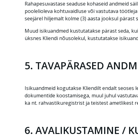
Rahapesuvastase seaduse kohaseid andmeid säilitat
poolelioleva kohtuvaidluse või vastutava töötleja
seejärel hiljemalt kolme (3) aasta jooksul pärast 
Muud isikuandmed kustutatakse pärast seda, kui 
üksnes Kliendi nõusolekul, kustutatakse isikuand
5. TAVAPÄRASED ANDM
Isikuandmeid kogutakse Kliendilt endalt seoses
dokumentide koostamisega, muul juhul vastutava t
ka nt. rahvastikuregistrist ja teistest ametlikest r
6. AVALIKUSTAMINE / K