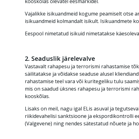
kooskõlas olevatel eesmärkidel.
Vajalikke isikuandmeid kogume peamiselt otse andm
isikuandmeid kolmandalt isikult. Isikuandmete ko
Eespool nimetatud isikuid nimetatakse käesolevas
2. Seaduslik järelevalve
Vastavalt rahapesu ja terrorismi rahastamise tõ
säilitatakse ja võidakse seaduse alusel kliendia
rahastamise teel vara või kuritegeliku tulu saam
mis on saadud üksnes rahapesu ja terrorismi rah
kooskõlas.
Lisaks on meil, nagu igal ELis asuval ja tegutseval 
riikidevahelisi sanktsioone ja ekspordikontrolli 
(Valgevene) ning nendes sätestatud nõuete ja h