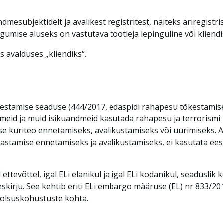
esubjektidelt ja avalikest registritest, näiteks äriregistri
gumise aluseks on vastutava töötleja lepinguline või kliend
 avalduses „kliendiks“.
kestamise seaduse (444/2017, edaspidi rahapesu tõkestamise 
ndmeid ja muid isikuandmeid kasutada rahapesu ja terrorismi
ise kuriteo ennetamiseks, avalikustamiseks või uurimiseks. 
astamise ennetamiseks ja avalikustamiseks, ei kasutata ees
ettevõttel, igal ELi elanikul ja igal ELi kodanikul, seaduslik 
eeskirju. See kehtib eriti ELi embargo määruse (EL) nr 833/
oolsuskohustuste kohta.