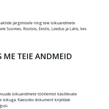
ktide järgimisele ning teie isikuandmete
le Soomes, Rootsis, Eestis, Leedus ja Lätis, kes
S ME TEIE ANDMEID
uude isikuandmete töötlemist käsitlevate
 isikuga. Käesolev dokument kirjeldab
gusi.