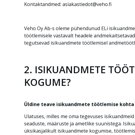
Kontaktandmed: asiakastiedot@veho.fi
Veho Oy Ab-s oleme pühendunud ELi isikuandmete 
töötlemisele vastavalt headele andmekaitsetavadel
tegutsevad isikuandmete töötlemisel andmetöötl
2. ISIKUANDMETE TÖÖT
KOGUME?
Üldine teave isikuandmete töötlemise kohta
Ulatuses, milles me oma tegevuses isikuandmeid
seaduste, määruste ja ametlike suunistega. Isi
üksikasjalikult isikuandmete kogumise, töötlemis