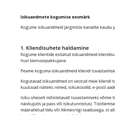
Isikuandmete kogumise eesmärk
Kogume isikuandmeid järgmiste kanalite kaudu ja
1. Kliendisuhete haldamine
Kogume klientide esitatud isikuandmeid kliendisu
huvi teenusepakkujana.
Peame koguma isikuandmeid kliendi tuvastamiseks
Kogutavad isikuandmed on seotud meie kliendi t
kuuluvad näiteks nimed, isikukoodid, e-posti aad
Isiku üheselt mõistetavalt tuvastamiseks võime t
näokujutis ja pass või isikutunnistus). Töötlemis
määratletud liidu või liikmesriigi seadusega, st 