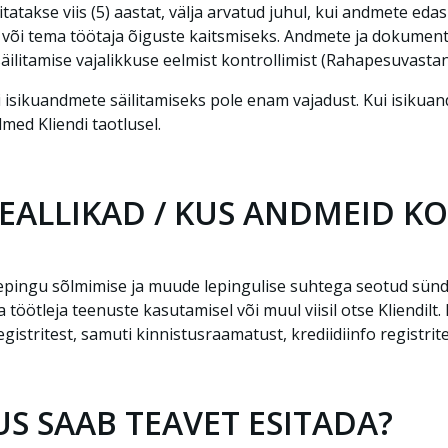
akse viis (5) aastat, välja arvatud juhul, kui andmete edasi
 või tema töötaja õiguste kaitsmiseks. Andmete ja dokumentid
säilitamise vajalikkuse eelmist kontrollimist (Rahapesuvastan
isikuandmete säilitamiseks pole enam vajadust. Kui isikua
med Kliendi taotlusel.
EALLIKAD / KUS ANDMEID K
 lepingu sõlmimise ja muude lepingulise suhtega seotud sün
öötleja teenuste kasutamisel või muul viisil otse Kliendilt
egistritest, samuti kinnistusraamatust, krediidiinfo registrite
US SAAB TEAVET ESITADA?