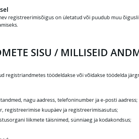
sel
nev registreerimisõigus on ületatud või puudub muu õiguslik 
amiseks.
NDMETE SISU / MILLISEID AN
d registriandmetes töödeldakse või võidakse töödelda järgm
aktandmed, nagu aadress, telefoninumber ja e-posti aadress;
ber, registreerimise kuupäev ja registreerimisasutus;
sustusorgani liikmete täisnimed, sünniaeg ja kodakondsus;