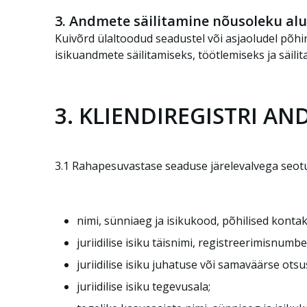
3. Andmete säilitamine nõusoleku alu
Kuivõrd ülaltoodud seadustel või asjaoludel põhi
isikuandmete säilitamiseks, töötlemiseks ja säilit
3. KLIENDIREGISTRI A
3.1 Rahapesuvastase seaduse järelevalvega seotu
nimi, sünniaeg ja isikukood, põhilised kont
juriidilise isiku täisnimi, registreerimisnum
juriidilise isiku juhatuse või samaväärse ot
juriidilise isiku tegevusala;