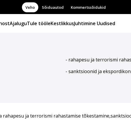
Veho
Sõiduautod
Kommertssõidukid
host
Ajalugu
Tule tööle
Kestlikkus
Juhtimine
Uudised
- rahapesu ja terrorismi raha
- sanktsioonid ja ekspordikon
ka rahapesu ja terrorismi rahastamise tõkestamine,sanktsioo