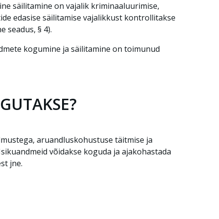
ne säilitamine on vajalik kriminaaluurimise,
e edasise säilitamise vajalikkust kontrollitakse
e seadus, § 4).
ndmete kogumine ja säilitamine on toimunud
OGUTAKSE?
dmustega, aruandluskohustuse täitmise ja
. Isikuandmeid võidakse koguda ja ajakohastada
st jne.