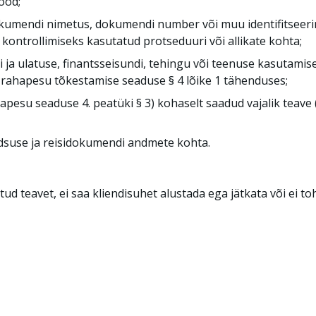
ood;
umendi nimetus, dokumendi number või muu identifitseerimi
kontrollimiseks kasutatud protseduuri või allikate kohta;
i ja ulatuse, finantsseisundi, tehingu või teenuse kasutamise
s rahapesu tõkestamise seaduse § 4 lõike 1 tähenduses;
apesu seaduse 4. peatüki § 3) kohaselt saadud vajalik teave (§
ondsuse ja reisidokumendi andmete kohta.
atud teavet, ei saa kliendisuhet alustada ega jätkata või ei t