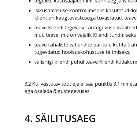
tegelike kasusaajate nimi, sünniaeg ja isikuk
isikusamasuse kontrollimiseks kasutatud dok
klient on kaugtuvastusega tuvastatud, teave 
teave Kliendi tegevuse, äritegevuse kvaliteed
muu teave, mis on vajalik Kliendi tundmisek
teave rahaliste vahendite päritolu kohta (rah
tugevdatud hoolsuskohustuse täitmiseks;
välisriigi kliendi puhul teave Kliendi kodak
3.2 Kui vastutav töötleja ei saa punktis 3.1 nimet
ega osaleda õigustegevuses.
4. SÄILITUSAEG