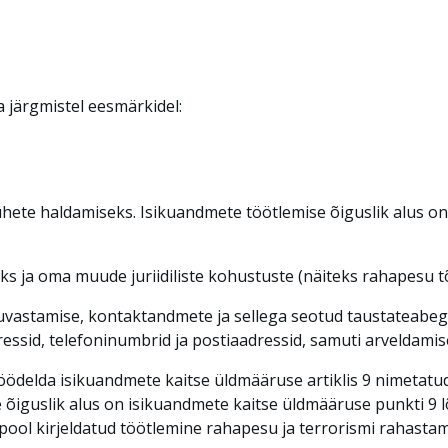
 järgmistel eesmärkidel:
hete haldamiseks. Isikuandmete töötlemise õiguslik alus on 
 ja oma muude juriidiliste kohustuste (näiteks rahapesu t
uvastamise, kontaktandmete ja sellega seotud taustateabeg
ressid, telefoninumbrid ja postiaadressid, samuti arveldamis
öödelda isikuandmete kaitse üldmääruse artiklis 9 nimetatud
e õiguslik alus on isikuandmete kaitse üldmääruse punkti 9 l
allpool kirjeldatud töötlemine rahapesu ja terrorismi rahas