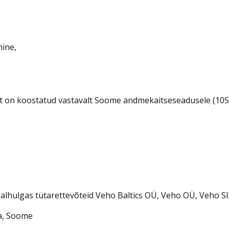
mine,
ment on koostatud vastavalt Soome andmekaitseseadusele (105
ealhulgas tütarettevõteid Veho Baltics OÜ, Veho OÜ, Veho SI
aa, Soome