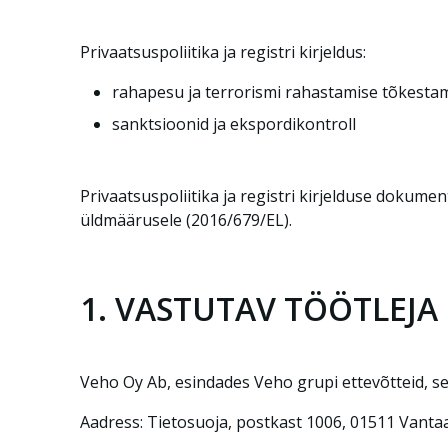
Privaatsuspoliitika ja registri kirjeldus:
rahapesu ja terrorismi rahastamise tõkesta
sanktsioonid ja ekspordikontroll
Privaatsuspoliitika ja registri kirjelduse doku
üldmäärusele (2016/679/EL).
1. VASTUTAV TÖÖTLEJA
Veho Oy Ab, esindades Veho grupi ettevõtteid, s
Aadress: Tietosuoja, postkast 1006, 01511 Vant