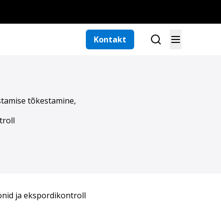
Kontakt
stamise tõkestamine,
troll
nid ja ekspordikontroll