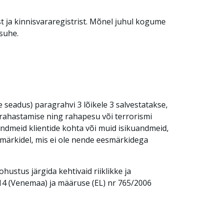
st ja kinnisvararegistrist. Mõnel juhul kogume
isuhe.
seadus) paragrahvi 3 lõikele 3 salvestatakse,
 rahastamise ning rahapesu või terrorismi
Andmeid klientide kohta või muid isikuandmeid,
märkidel, mis ei ole nende eesmärkidega
kohustus järgida kehtivaid riiklikke ja
2014 (Venemaa) ja määruse (EL) nr 765/2006