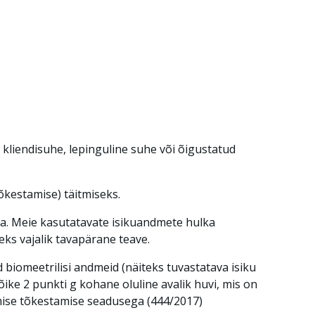
kliendisuhe, lepinguline suhe või õigustatud
õkestamise) täitmiseks.
a. Meie kasutatavate isikuandmete hulka
eks vajalik tavapärane teave.
 biomeetrilisi andmeid (näiteks tuvastatava isiku
õike 2 punkti g kohane oluline avalik huvi, mis on
tamise tõkestamise seadusega (444/2017)