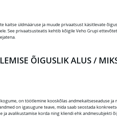
kaitse üldmääruse ja muude privaatsust käsitlevate õigusa
e. See privaatsusteatis kehtib kõigile Veho Grupi ettevõtete
ejatena.
LEMISE ÕIGUSLIK ALUS / MIK
 kogume, on töötlemine kooskõlas andmekaitseseaduse ja m
kuandmed on igasugune teave, mida saab seostada konkreetse
e ja avalikustamise korda ning kliendi ehk andmesubjekti õi