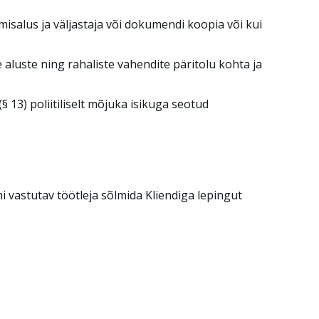
salus ja väljastaja või dokumendi koopia või kui
 aluste ning rahaliste vahendite päritolu kohta ja
 13) poliitiliselt mõjuka isikuga seotud
ohi vastutav töötleja sõlmida Kliendiga lepingut