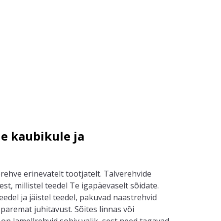
e kaubikule ja
erehve erinevate
l
t tootjatelt.
T
alverehvide
lest, millistel teedel
Te
igapäevaselt sõidate.
teedel
ja
jäistel teedel, pakuvad naastrehvid
 paremat juhitavust.
Sõites
linnas või