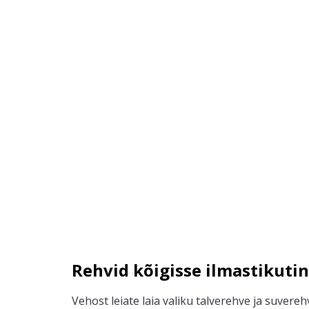
Rehvid kõigisse ilmastikuti
Vehost
leiate laia valiku talverehve
ja
suvereh