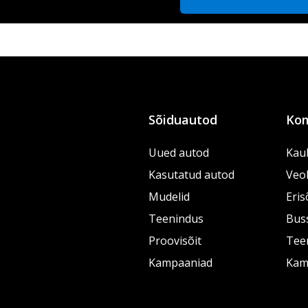
Sõiduautod
Kom
Uued autod
Kau
Kasutatud autod
Veo
Mudelid
Eris
Teenindus
Bus
Proovisõit
Tee
Kampaaniad
Kam