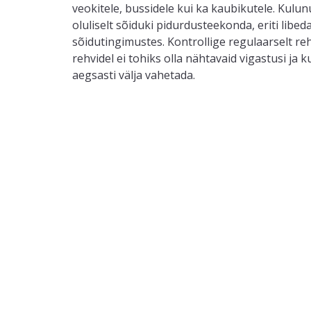
veokitele, bussidele
kui ka
kaubikutele
.
Kulun
oluliselt
sõiduki
pidurdusteekonda, eriti libed
sõidu
tingimustes
.
Kontrollige regulaarselt re
r
ehvidel ei tohi
ks
olla nähtavaid vigastusi ja 
aegsasti
välja vahetada
.