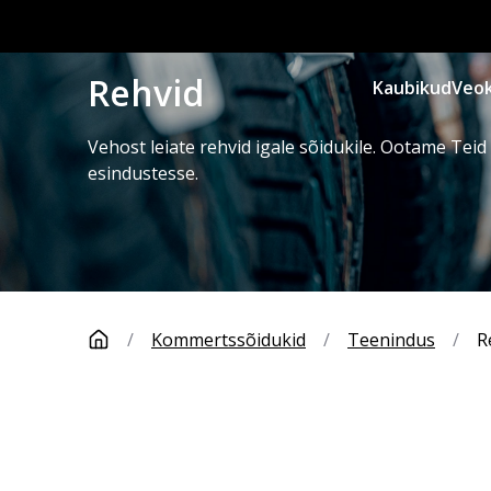
Rehvid
Kaubikud
Veok
Vehost leiate rehvid igale sõidukile. Ootame Te
esindustesse.
/
Kommertssõidukid
/
Teenindus
/
R