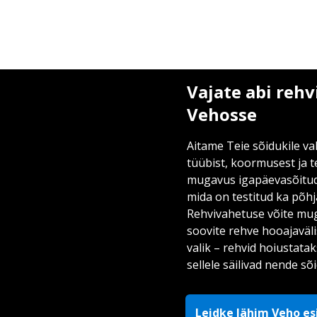
Vajate abi reh
Vehosse
Aitame
T
eie sõidukile
va
tüübist, koormusest ja t
mugavus
igapäevasõitu
mi
da
on testitud
ka p
õhj
R
ehvivahetuse
võite
mug
soovite rehve hooajaväli
valik
– rehvid
hoiustatak
sellele säilivad
nende sõ
Leidke lähim Veho es