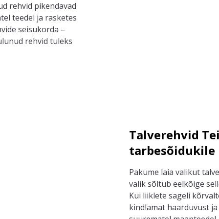
ud rehvid pikendavad
ate
l teedel
ja
rasketes
hvide seisukorda –
kulunud rehvid
tuleks
Talverehvid Tei
tarbesõidukile
Pakume laia valikut talv
valik sõltub
eelkõige
sel
Kui liiklete sageli kõrval
kindlamat haarduvust ja