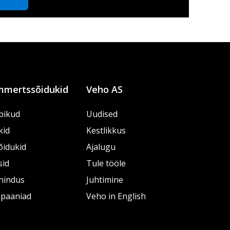
mertssõidukid
Veho AS
bikud
Uudised
kid
Kestlikkus
õidukid
Ajalugu
sid
Tule tööle
nindus
Juhtimine
paaniad
Veho in English