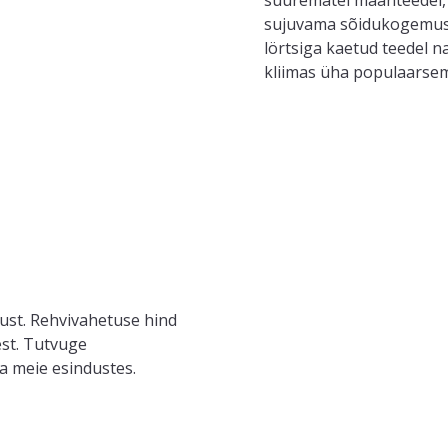
suurematel maanteedel,
sujuvama sõidukogemu
lörtsiga kaetud teedel
na
kliimas üha populaarsem 
ust.
Rehvivahetuse hind
est. Tutvuge
a meie esindustes.