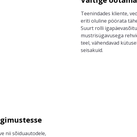
Teenindades kliente, ved
eriti oluline pöörata tä
Suurt rolli igapäevasõi
mustrisügavusega rehvid.
teel, vähendavad kütuse
seisakuid.
ngimustesse
ve
nii
sõiduautodele,