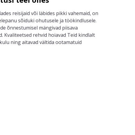
ades reisijaid või läbides pikki vahemaid, on
helepanu sõiduki ohutusele ja töökindlusele.
tude õnnestumisel mängivad piisava
 Kvaliteetsed rehvid hoiavad Teid kindlalt
kulu ning aitavad vältida ootamatuid