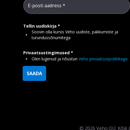
E-posti aadress
Tellin uudiskirja
Soovin olla kursis Veho uudiste, pakkumiste ja
turundussõnumitega
Privaatsustingimused
Olen lugenud ja nõustun
Veho privaatsuspoliitikaga
SAADA
©
2026
Veho OÜ. Kõik õ