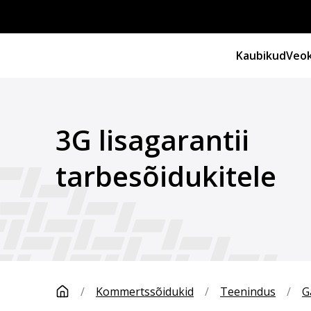
Kaubikud
Veok
3G lisagarantii
tarbesõidukitele
/
Kommertssõidukid
/
Teenindus
/
G