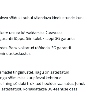
oleva sõiduki puhul täiendava kindlustunde kuni
ikete tasuta kõrvaldamise 2-aastase
arantii lõppu. Siin tulebki appi 3G garantii.
rcedes-Benz volitatud töökoda. 3G garantii
eninduskeskustes.
samadel tingimustel, nagu on sätestatud
ingu sõlmimise kuupäeval kehtinud
 ning sõiduki trükitud hooldusraamatus. Juhul,
 sätestatust, kohaldatakse 3G-teenuse osas