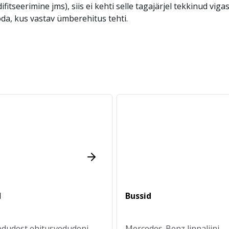
tseerimine jms), siis ei kehti selle tagajärjel tekkinud vi
oda, kus vastav ümberehitus tehti.
d
Bussid
dudest ehitusvedudeni.
Mercedes-Benz linnaliini-,