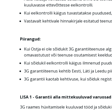
kuuluvasse ettevõttesse eelkontrolli.
Kui eelkontrolli käigus tuvastatakse puudused
Vastavalt kehtivale hinnakirjale esitatud tee
Piirangud:
Kui Ostja ei ole sõidukit 3G garantiiteenuse a
omavastutust või teenuse osutamisest keeldud
Kui sõidukil eelkontrolli käigus ilmnenud puudu
3G garantiiteenus kehtib Eesti, Läti ja Leedu pii
3G garantii kaotab kehtivuse, kui sõiduk registre
LISA 1 - Garantii alla mittekuuluvad varuosad
3G raames hüvitamisele kuuluvad tööd ja sõiduk