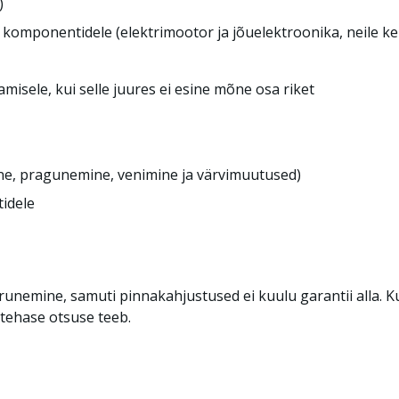
)
komponentidele (elektrimootor ja jõuelektroonika, neile keh
amisele, kui selle juures ei esine mõne osa riket
ne, pragunemine, venimine ja värvimuutused)
tidele
purunemine, samuti pinnakahjustused ei kuulu garantii alla. K
 tehase otsuse teeb.