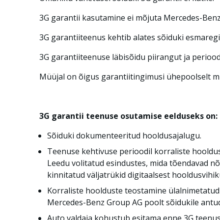
3G garantii kasutamine ei mõjuta Mercedes-Benz 
3G garantiiteenus kehtib alates sõiduki esmaregi
3G garantiiteenuse läbisõidu piirangut ja perioo
Müüjal on õigus garantiitingimusi ühepoolselt m
3G garantii teenuse osutamise eelduseks on:
Sõiduki dokumenteeritud hooldusajalugu.
Teenuse kehtivuse perioodil korraliste hooldu
Leedu volitatud esindustes, mida tõendavad n
kinnitatud väljatrükid digitaalsest hooldusvihik
Korraliste hoolduste teostamine ülalnimetatud 
Mercedes-Benz Group AG poolt sõidukile antud
Auto valdaja kohustub esitama enne 3G teenuse