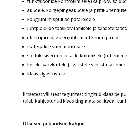
funktsioonide kontrollimisele (ka proovisõidud
akudele, kõrgepingeakudele ja pistikühenduse 
kaugjuhtimispultide patareidele
juhtplokkide taaskäivitamisele ja seadete taast
elektripirnid, v.a erijuhtumitel Xenon pirnid
materjalide värvimuutusele
sõiduki siseruumi osade kulumisele (rebenemi
kerele, värvkattele ja välistele viimistluselemen
klaasivigastustele.
Ilmsetest välistest teguritest tingitud klaaside 
tuleb kahjustunud klaas tingimata säilitada, kuni
Otsesed ja kaudsed kahjud