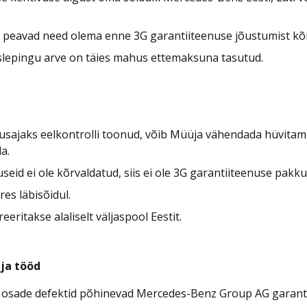
, peavad need olema enne 3G garantiiteenuse jõustumist kõ
nuslepingu arve on täies mahus ettemaksuna tasutud.
lgusajaks eelkontrolli toonud, võib Müüja vähendada hüvita
a.
seid ei ole kõrvaldatud, siis ei ole 3G garantiiteenuse pak
res läbisõidul.
eritakse alaliselt väljaspool Eestit.
 ja tööd
i osade defektid põhinevad Mercedes-Benz Group AG garanti