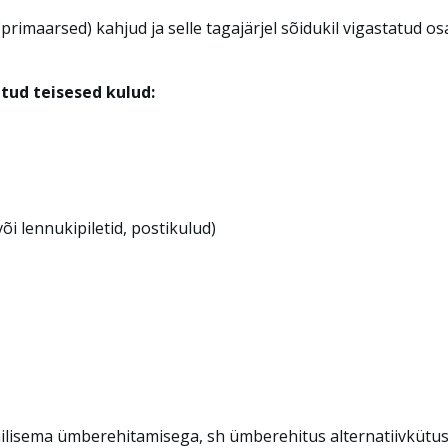
rimaarsed) kahjud ja selle tagajärjel sõidukil vigastatud os
atud teisesed kulud:
või lennukipiletid, postikulud)
isema ümberehitamisega, sh ümberehitus alternatiivkütuse