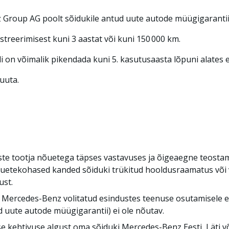
Group AG poolt sõidukile antud uute autode müügigarantii k
streerimisest kuni 3 aastat või kuni 150 000 km.
di on võimalik pikendada kuni 5. kasutusaasta lõpuni alates 
uuta.
ste tootja nõuetega täpses vastavuses ja õigeaegne teostami
õuetekohased kanded sõiduki trükitud hooldusraamatus või 
ust.
Mercedes-Benz volitatud esindustes teenuse osutamisele eelne
 uute autode müügigarantii) ei ole nõutav.
 kehtivuse algust oma sõiduki Mercedes-Benz Eesti, Läti v