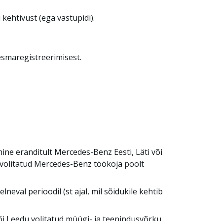
ehtivust (ega vastupidi).
esmaregistreerimisest.
ne eranditult Mercedes-Benz Eesti, Läti või
volitatud Mercedes-Benz töökoja poolt
val perioodil (st ajal, mil sõidukile kehtib
õi Leedu volitatud müügi- ja teenindusvõrku