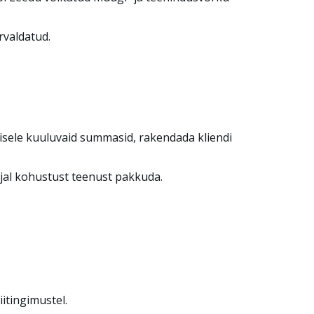
rvaldatud.
misele kuuluvaid summasid, rakendada kliendi
kujal kohustust teenust pakkuda.
itingimustel.