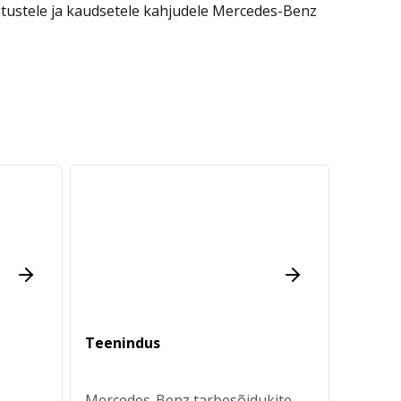
gastustele ja kaudsetele kahjudele Mercedes-Benz
Teenindus
Mercedes-Benz tarbesõidukite