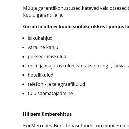
Müüja garantiikohustused katavad vaid otsesed (p
kuulu garantii alla.
Garantii alla ei kuulu sõiduki rikkest põhjust
isikukahjud
varaline kahju
pukseerimiskulud
reisi- ja majutuskulud (sh takso, rongi-, laeva- 
hotellikulud
telefoni- ja telegraafikulud
tulu saamatajäämine
Hilisem ümberehitus
Kui Mercedes-Benz tehasetoodet on muudetud hil