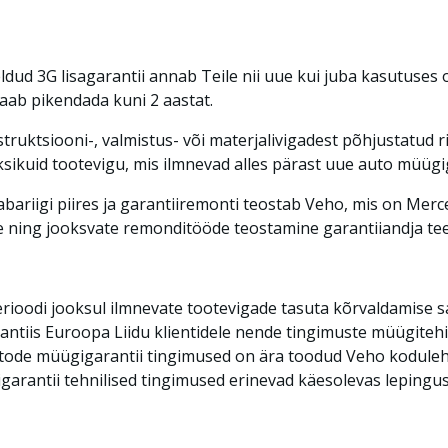
ud 3G lisagarantii annab Teile nii uue kui juba kasutuses 
aab pikendada kuni 2 aastat.
ruktsiooni-, valmistus- või materjalivigadest põhjustatud r
ksikuid tootevigu
, mis ilmnevad alles pärast uue auto müügig
 Vabariigi piires ja garantiiremonti teostab Veho, mis on Me
te ning jooksvate remonditööde teostamine garantiiandja te
perioodi jooksul ilmnevate tootevigade tasuta kõrvaldamise 
tiis Euroopa Liidu klientidele nende tingimuste müügiteh
ode müügigarantii tingimused on ära toodud Veho kodulehel
rantii tehnilised tingimused erinevad käesolevas lepingus