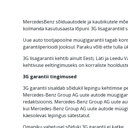
Mercedes­Benz sõiduautodele ja kaubikutele mõeld
kolmanda kasutusaasta lõpuni. 3G lisagarantiid s
Uue auto tootjapoolne müügigarantii tagab konst
garantiiperioodi jooksul. Paraku võib ette tulla ü
3G lisagarantii kehtib ainult Eesti, Läti ja Leedu
kehtivuse eeltingimuseks on korraliste hooldus
3G garantii tingimused
3G garantii sisaldab sõidukil lepingu kehtimise 
Mercedes-Benz Group AG uute autode müügigaran
redaktsioonis. Mercedes-Benz Group AG uute aut
kui Mercedes-Benz Group AG uute autode müügiga
käesolevas lepingus sätestatut.
Omaniku vahetusel sõiduki 3G garantii ei katke.