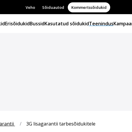
Veho
Sõiduautod
Kommertssõidukid
id
Erisõidukid
Bussid
Kasutatud sõidukid
Teenindus
Kampaa
arantii
/
3G lisagarantii tarbesõidukitele