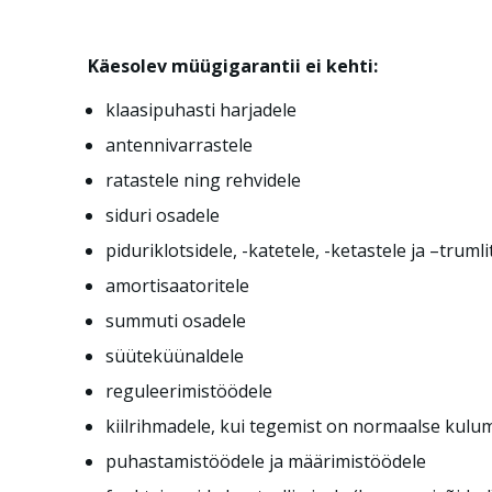
Käesolev müügigarantii ei kehti:
klaasipuhasti harjadele
antennivarrastele
ratastele ning rehvidele
siduri osadele
piduriklotsidele, -katetele, -ketastele ja –trumli
amortisaatoritele
summuti osadele
süüteküünaldele
reguleerimistöödele
kiilrihmadele, kui tegemist on normaalse kulu
puhastamistöödele ja määrimistöödele