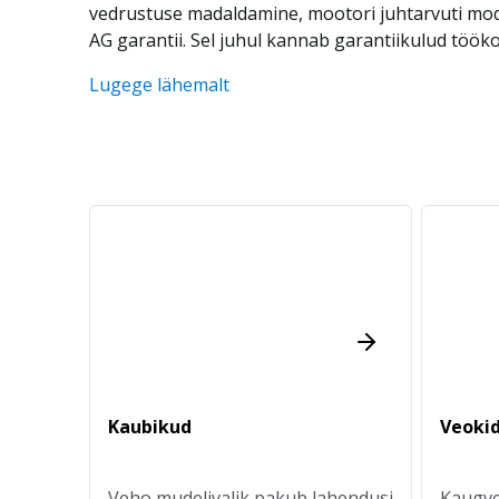
vedrustuse madaldamine, mootori juhtarvuti modifi
AG garantii. Sel juhul kannab garantiikulud töök
Lugege lähemalt
Kaubikud
Veoki
Veho mudelivalik pakub lahendusi
Kaugve