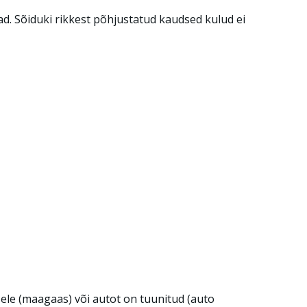
ad. Sõiduki rikkest põhjustatud kaudsed kulud ei
le (maagaas) või autot on tuunitud (auto