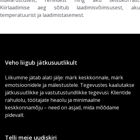
Kiirlaadimise aeg sõltub laadimisvõimsusest, aku
temperatuurist ja laadimistasemest.
Veho liigub jätkusuutlikult
Liikumine jätab alati jälje: märk keskkonnale, märk
emotsioonidele ja mälestustele. Tegevustes kaalutakse
jätkusuutlikke ja vastutustundlikke tegevusi. Klientide
rahulolu, töötajate heaolu ja minimaalne
keskkonnamõju – need on asjad, mida mõõdame
pidevalt.
Telli meie uudiskiri