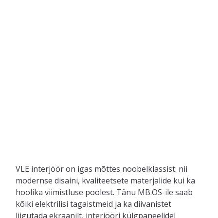
VLE interjöör on igas mõttes noobelklassist: nii
modernse disaini, kvaliteetsete materjalide kui ka
hoolika viimistluse poolest. Tänu MB.OS-ile saab
kõiki elektrilisi tagaistmeid ja ka diivanistet
liigutada ekraanilt, interjööri külgpaneelidel