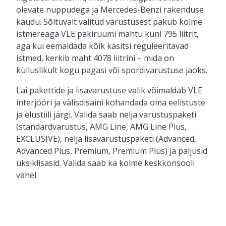
olevate nuppudega ja Mercedes-Benzi rakenduse
kaudu. Sõltuvalt valitud varustusest pakub kolme
istmereaga VLE pakiruumi mahtu kuni 795 liitrit,
aga kui eemaldada kõik käsitsi reguleeritavad
istmed, kerkib maht 4078 liitrini – mida on
külluslikult kogu pagasi või spordivarustuse jaoks.
Lai pakettide ja lisavarustuse valik võimaldab VLE
interjööri ja välisdisaini kohandada oma eelistuste
ja elustiili järgi. Valida saab nelja varustuspaketi
(standardvarustus, AMG Line, AMG Line Plus,
EXCLUSIVE), nelja lisavarustuspaketi (Advanced,
Advanced Plus, Premium, Premium Plus) ja paljusid
üksiklisasid. Valida saab ka kolme keskkonsooli
vahel.