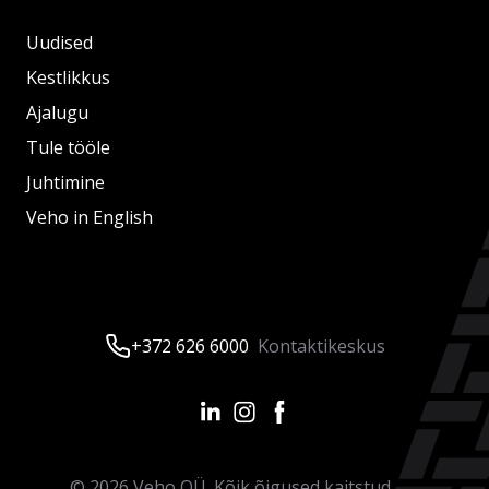
Uudised
Kestlikkus
Ajalugu
Tule tööle
Juhtimine
Veho in English
+372 626 6000
Kontaktikeskus
©
2026
Veho OÜ. Kõik õigused kaitstud.