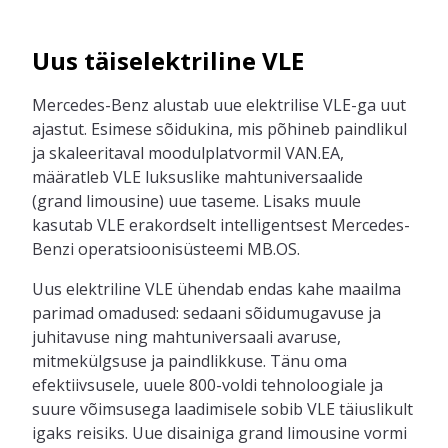
Uus täiselektriline VLE
Mercedes-Benz alustab uue elektrilise VLE-ga uut
ajastut. Esimese sõidukina, mis põhineb paindlikul
ja skaleeritaval moodulplatvormil VAN.EA,
määratleb VLE luksuslike mahtuniversaalide
(
grand limousine)
uue taseme. Lisaks muule
kasutab VLE erakordselt intelligentsest Mercedes-
Benzi operatsioonisüsteemi MB.OS.
Uus elektriline VLE ühendab endas kahe maailma
parimad omadused: sedaani sõidumugavuse ja
juhitavuse ning mahtuniversaali avaruse,
mitmekülgsuse ja paindlikkuse. Tänu oma
efektiivsusele, uuele 800-voldi tehnoloogiale ja
suure võimsusega laadimisele sobib VLE täiuslikult
igaks reisiks. Uue disainiga
grand limousine
vormi