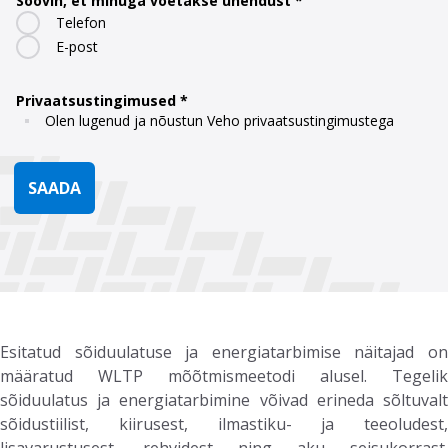
Soovin, et minuga võetakse ühendust
Telefon
E-post
Privaatsustingimused
Olen lugenud ja nõustun Veho privaatsustingimustega
SAADA
Esitatud sõiduulatuse ja energiatarbimise näitajad on
määratud WLTP mõõtmismeetodi alusel. Tegelik
sõiduulatus ja energiatarbimine võivad erineda sõltuvalt
sõidustiilist, kiirusest, ilmastiku- ja teeoludest,
lisavarustusest, rehvidest ning aku seisukorrast.