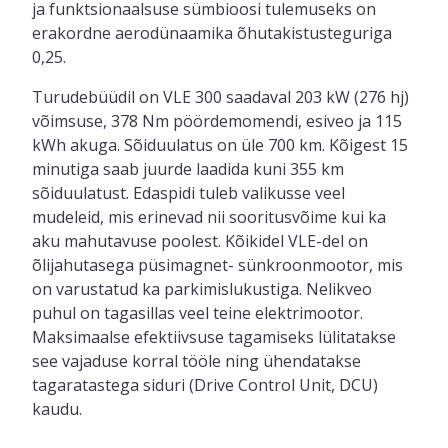
ja funktsionaalsuse sümbioosi tulemuseks on
erakordne aerodünaamika õhutakistusteguriga
0,25.
Turudebüüdil on VLE 300 saadaval 203 kW (276 hj)
võimsuse, 378 Nm pöördemomendi, esiveo ja 115
kWh akuga. Sõiduulatus on üle 700 km. Kõigest 15
minutiga saab juurde laadida kuni 355 km
sõiduulatust. Edaspidi tuleb valikusse veel
mudeleid, mis erinevad nii sooritusvõime kui ka
aku mahutavuse poolest. Kõikidel VLE-del on
õlijahutasega püsimagnet- sünkroonmootor, mis
on varustatud ka parkimislukustiga. Nelikveo
puhul on tagasillas veel teine elektrimootor.
Maksimaalse efektiivsuse tagamiseks lülitatakse
see vajaduse korral tööle ning ühendatakse
tagaratastega siduri (Drive Control Unit, DCU)
kaudu.