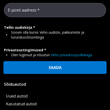
E-posti aadress
Tellin uudiskirja
Soovin olla kursis Veho uudiste, pakkumiste ja
turundussõnumitega
Privaatsustingimused
Olen lugenud ja nõustun
Veho privaatsuspoliitikaga
SAADA
Sõiduautod
Uued autod
Kasutatud autod