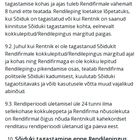
tagastamise kohas ja ajas tuleb Rendifirmale vähemalt
8 tundi ette teatada. Rendileping loetakse lõpetatuks,
kui Sõiduk on tagastatud või kui Rentnik on saanud
kinnituse Sõiduki tagastamise kohta, eelnevalt
kokkulepitud/Rendilepingus märgitud paigas.
9.2. Juhul kui Rentnik ei ole tagastanud Sõidukit
Rendifirmale kokkulepitud/Rendilepingus märgitud ajal
ja kohas ning Rendifirmaga ei ole kokku lepitud
Rendilepingu pikendamise osas, teatab Rendifirma
politseile Sõiduki kadumisest, kuulutab Sõiduki
tagaotsitavaks ja võib kasutusele võtta muud vajalikud
abinõud.
9.3. Rendiperioodi ületamisel üle 24 tunni ilma
sellekohase kokkuleppeta ja Rendifirma nõusolekuta
on Rendifirmal õigus nõuda Rentnikult kahekordset
renditasu rendiperioodi ületanud iga päeva eest.
Sõiduki tagastamine enne Rendilepingus