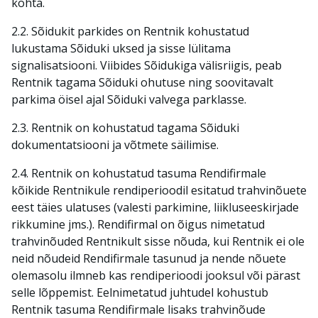
kohta.
2.2. Sõidukit parkides on Rentnik kohustatud
lukustama Sõiduki uksed ja sisse lülitama
signalisatsiooni. Viibides Sõidukiga välisriigis, peab
Rentnik tagama Sõiduki ohutuse ning soovitavalt
parkima öisel ajal Sõiduki valvega parklasse.
2.3. Rentnik on kohustatud tagama Sõiduki
dokumentatsiooni ja võtmete säilimise.
2.4. Rentnik on kohustatud tasuma Rendifirmale
kõikide Rentnikule rendiperioodil esitatud trahvinõuete
eest täies ulatuses (valesti parkimine, liikluseeskirjade
rikkumine jms.). Rendifirmal on õigus nimetatud
trahvinõuded Rentnikult sisse nõuda, kui Rentnik ei ole
neid nõudeid Rendifirmale tasunud ja nende nõuete
olemasolu ilmneb kas rendiperioodi jooksul või pärast
selle lõppemist. Eelnimetatud juhtudel kohustub
Rentnik tasuma Rendifirmale lisaks trahvinõude