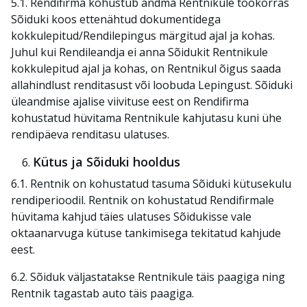
5.1. Rendifirma kohustub andma Rentnikule töökorras
Sõiduki koos ettenähtud dokumentidega
kokkulepitud/Rendilepingus märgitud ajal ja kohas.
Juhul kui Rendileandja ei anna Sõidukit Rentnikule
kokkulepitud ajal ja kohas, on Rentnikul õigus saada
allahindlust renditasust või loobuda Lepingust. Sõiduki
üleandmise ajalise viivituse eest on Rendifirma
kohustatud hüvitama Rentnikule kahjutasu kuni ühe
rendipäeva renditasu ulatuses.
Kütus ja Sõiduki hooldus
6.1. Rentnik on kohustatud tasuma Sõiduki kütusekulu
rendiperioodil. Rentnik on kohustatud Rendifirmale
hüvitama kahjud täies ulatuses Sõidukisse vale
oktaanarvuga kütuse tankimisega tekitatud kahjude
eest.
6.2. Sõiduk väljastatakse Rentnikule täis paagiga ning
Rentnik tagastab auto täis paagiga.