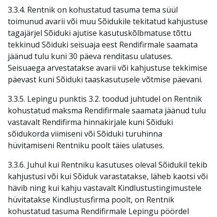
3.3.4. Rentnik on kohustatud tasuma tema süül
toimunud avarii või muu Sõidukile tekitatud kahjustuse
tagajärjel Sõiduki ajutise kasutuskõlbmatuse tõttu
tekkinud Sõiduki seisuaja eest Rendifirmale saamata
jäänud tulu kuni 30 päeva renditasu ulatuses.
Seisuaega arvestatakse avarii või kahjustuse tekkimise
päevast kuni Sõiduki taaskasutusele võtmise päevani.
3.3.5. Lepingu punktis 3.2. toodud juhtudel on Rentnik
kohustatud maksma Rendifirmale saamata jäänud tulu
vastavalt Rendifirma hinnakirjale kuni Sõiduki
sõidukorda viimiseni või Sõiduki turuhinna
hüvitamiseni Rentniku poolt täies ulatuses.
3.3.6. Juhul kui Rentniku kasutuses oleval Sõidukil tekib
kahjustusi või kui Sõiduk varastatakse, läheb kaotsi või
hävib ning kui kahju vastavalt Kindlustustingimustele
hüvitatakse Kindlustusfirma poolt, on Rentnik
kohustatud tasuma Rendifirmale Lepingu pöördel