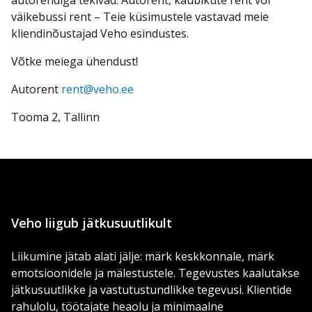
autorendiga tekivad.
Autorent, kaubikute rent või
väikebussi rent – Teie küsimustele vastavad meie
kliendinõustajad Veho esindustes.
Võtke meiega ühendust!
Autorent
rent@veho.ee
Tooma 2, Tallinn
Veho liigub jätkusuutlikult
Liikumine jätab alati jälje: märk keskkonnale, märk
emotsioonidele ja mälestustele. Tegevustes kaalutakse
jätkusuutlikke ja vastutustundlikke tegevusi. Klientide
rahulolu, töötajate heaolu ja minimaalne