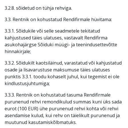
3.2.8. sõidetud on tühja rehviga.
3.3. Rentnik on kohustatud Rendifirmale hüvitama:
3.3.1. Sõidukile või selle seadmetele tekitatud
kahjustused täies ulatuses, vastavalt Rendifirma
asukohajärgse Sõiduki müügi- ja teenindusettevõtte
hinnakirjale;
3.3.2. Sõidukilt kaotsiläinud, varastatud või kahjustatud
osade ja lisavarustuse maksumuse täies ulatuses
punktis 3.3.1. toodu kohaselt juhul, kui tegemist ei ole
kindlustusjuhtumiga;
3.3.3. Rentnik on kohustatud tasuma Rendifirmale
purunenud rehvi remondikulud summas kuni üks sada
eurot (100 EUR) ühe purunenud rehvi kohta või rehvi
asendamise kulud, kui rehv on täielikult purunenud ja
muutunud kasutamiskõlbmatuks.