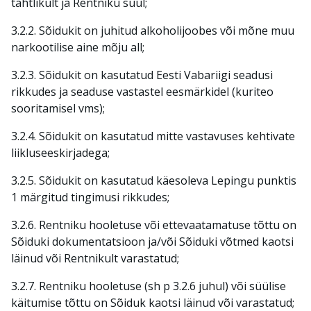
tahtlikult ja Rentniku süül;
3.2.2. Sõidukit on juhitud alkoholijoobes või mõne muu
narkootilise aine mõju all;
3.2.3. Sõidukit on kasutatud Eesti Vabariigi seadusi
rikkudes ja seaduse vastastel eesmärkidel (kuriteo
sooritamisel vms);
3.2.4. Sõidukit on kasutatud mitte vastavuses kehtivate
liikluseeskirjadega;
3.2.5. Sõidukit on kasutatud käesoleva Lepingu punktis
1 märgitud tingimusi rikkudes;
3.2.6. Rentniku hooletuse või ettevaatamatuse tõttu on
Sõiduki dokumentatsioon ja/või Sõiduki võtmed kaotsi
läinud või Rentnikult varastatud;
3.2.7. Rentniku hooletuse (sh p 3.2.6 juhul) või süülise
käitumise tõttu on Sõiduk kaotsi läinud või varastatud;