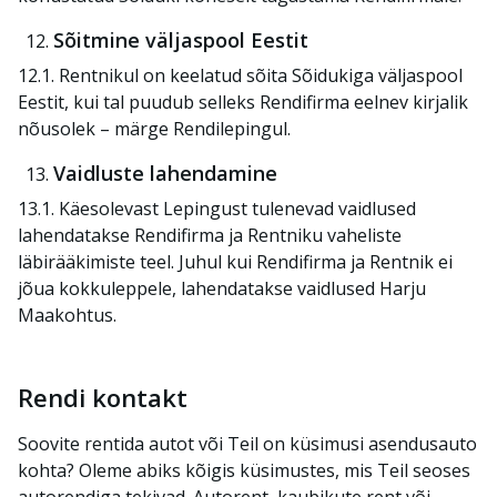
Sõitmine väljaspool Eestit
12.
1. Rentnikul on keelatud sõita Sõiduk
i
ga väljaspool
Eestit, kui tal puudub selleks Rendifirma eelnev kirjalik
nõusolek – märge Rendilepingul.
Vaidluste lahendamine
13.1. Käesolevast Lepingust tulenevad vaidlused
lahendatakse Rendifirma ja Rentniku vaheliste
läbirääkimiste teel. Juhul kui Rendifirma ja Rentnik ei
jõua kokkuleppele, lahendatakse vaidlused Harju
Maakohtus.
Rendi kontakt
Soovite rentida autot või Teil on küsimusi asendusauto
kohta? Oleme abiks kõigis küsimustes, mis Teil seoses