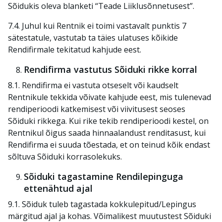
Sõidukis oleva blanketi “Teade Liiklusõnnetusest”.
7.4. Juhul kui Rentnik ei toimi vastavalt punktis 7
sätestatule, vastutab ta täies ulatuses kõikide
Rendifirmale tekitatud kahjude eest.
Rendifirma vastutus Sõiduki rikke korral
8.1. Rendifirma ei vastuta otseselt või kaudselt
Rentnikule tekkida võivate kahjude eest, mis tulenevad
rendiperioodi katkemisest või viivitusest seoses
Sõiduki rikkega. Kui rike tekib rendiperioodi kestel, on
Rentnikul õigus saada hinnaalandust renditasust, kui
Rendifirma ei suuda tõestada, et on teinud kõik endast
sõltuva Sõiduki korrasolekuks.
Sõiduki tagastamine Rendilepinguga
ettenähtud ajal
9.1. Sõiduk tuleb tagastada kokkulepitud/Lepingus
märgitud ajal ja kohas. Võimalikest muutustest Sõiduki