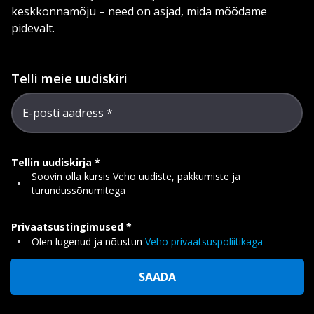
keskkonnamõju – need on asjad, mida mõõdame
pidevalt.
Telli meie uudiskiri
E-posti aadress
Tellin uudiskirja
Soovin olla kursis Veho uudiste, pakkumiste ja
turundussõnumitega
Privaatsustingimused
Olen lugenud ja nõustun
Veho privaatsuspoliitikaga
SAADA