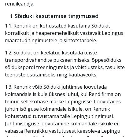
rendileandja.
Sõiduki kasutamise tingimused
1.1. Rentnik on kohustatud kasutama Sõidukit
korralikult ja heaperemehelikult vastavalt Lepingus
määratud tingimustele ja sihtotstarbele.
1.2. Sõidukit on keelatud kasutada teiste
transpordivahendite pukseerimiseks, õppesõiduks,
sõidukspordi treeninguteks ja võistlusteks, tasuliste
teenuste osutamiseks ning kaubaveoks.
1.3. Rentnik võib Sõiduki juhtimise loovutada
kolmandale isikule üksnes juhul, kui Rendifirma on
teinud sellekohase märke Lepingusse. Loovutades
juhtimisõiguse kolmandale isikule, on Rentnik
kohustatud tutvustama talle Lepingu tingimusi.
Juhtimisõiguse loovutamine kolmandale isikule ei
vabasta Rentnikku vastutusest käesoleva Lepingu