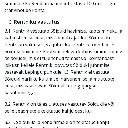
summale ka Rendifirma menetlustasu 100 eurot iga
trahvinõude kohta.
Rentniku vastutus
3.1. Rentnik vastutab Sõiduki hävimise, kaotsimineku ja
kahjustumise eest, mis toimub ajal, kui Sõiduk on
Rentniku valduses, v.a juhul kui Rentnik tõendab, et
Sõiduki hävimine, kaotsiminek või kahjustumine toimus
asjaoludel, mis ei tulenenud temast või kolmandast
isikust, kellele Rentnik loovutas Sõiduki juhtimise
vastavalt Lepingu punktile 1.3. Rentnik ei vastuta
Sõiduki hariliku kulumise, halvenemise ja muutuste
eest, mis kaasnevad Sõiduki Lepingujärgse
kasutamisega.
3.2. Rentnik on täies ulatuses vastutav Sõidukile või
selle seadmetele tekitatud
kahju eest kui:
3.2.1. Sõidukile ja Rendifirmale on tekitatud kahju