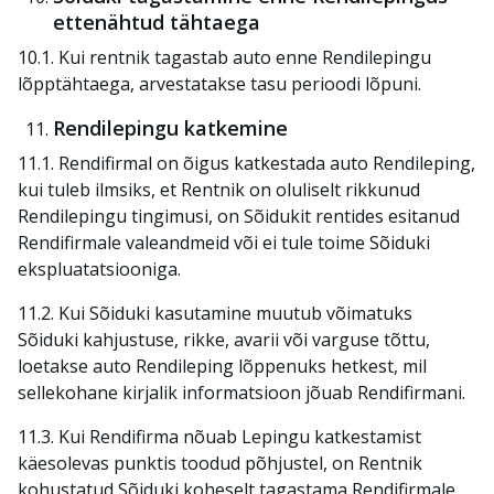
ettenähtud tähtaega
10.1. Kui rentnik tagastab auto enne Rendilepingu
lõpptähtaega, arvestatakse tasu perioodi lõpuni.
Rendilepingu katkemine
11.1. Rendifirmal on õigus katkestada
auto Rendileping
,
kui tuleb ilmsiks, et Rentnik on oluliselt rikkunud
Rendilepingu tingimusi, on Sõidukit rentides esitanud
Rendifirmale valeandmeid või ei tule toime Sõiduki
ekspluatatsiooniga.
11.2. Kui Sõiduki kasutamine muutub võimatuks
Sõiduki kahjustuse, rikke, avarii või varguse tõttu,
loetakse
auto Rendileping
lõppenuks hetkest, mil
sellekohane kirjalik informatsioon jõuab Rendifirmani.
11.3. Kui Rendifirma nõuab Lepingu katkestamist
käesolevas punktis toodud põhjustel, on Rentnik
kohustatud Sõiduki koheselt tagastama Rendifirmale.