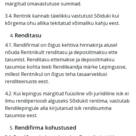
märgitud omavastutuse summad.
3.4. Rentnik kannab täielikku vastutust Sõiduki kui
kõrgema ohu allika tekitatud võimaliku kahju eest.
Renditasu
4.1. Rendifirmal on õigus kehtiva hinnakirja alusel
nõuda Rentnikult renditasu ja deposiitmaksu ette
tasumist. Renditasu ettemakse ja deposiitmaksu
tasumise kohta teeb Rendileandja märke Lepingusse,
millest Rentnikul on õigus teha tasaarveldusi
renditeenuste eest.
4.2. Kui lepingus märgitud füüsiline või juriidiline isik ei
ilmu rendiperioodi alguseks Sõidukit rentima, vastutab
Rendilepingule alla kirjutanud isik rendisumma
tasumise eest.
Rendifirma kohustused