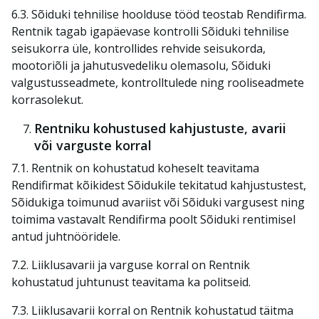
6.3. Sõiduki tehnilise hoolduse tööd teostab Rendifirma.
Rentnik tagab igapäevase kontrolli Sõiduki tehnilise
seisukorra üle, kontrollides rehvide seisukorda,
mootoriõli ja jahutusvedeliku olemasolu, Sõiduki
valgustusseadmete, kontrolltulede ning rooliseadmete
korrasolekut.
Rentniku kohustused kahjustuste, avarii
või varguste korral
7.1. Rentnik on kohustatud koheselt teavitama
Rendifirmat kõikidest Sõidukile tekitatud kahjustustest,
Sõidukiga toimunud avariist või Sõiduki vargusest ning
toimima vastavalt Rendifirma poolt Sõiduki rentimisel
antud juhtnööridele.
7.2. Liiklusavarii ja varguse korral on Rentnik
kohustatud juhtunust teavitama ka politseid.
7.3. Liiklusavarii korral on Rentnik kohustatud täitma