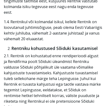
tingimuste täitmise eest, kusjuures Rentnik vastutab
kolmanda isiku tegevuse eest nagu enda tegevuse
eest.
1.4. Rentnikul või kolmandal isikul, kellele Rentnik on
loovutanud juhtimisõiguse, peab olema Eesti Vabariigis
kehtiv juhiluba, vähemalt 2-aastane juhistaaž ja vanus
vähemalt 20 eluaastat.
Rentniku kohustused Sõiduki kasutamisel
2.1. Rentnik on kohustatud enne rendiperioodi algust
ja Rendifirma poolt Sõiduki üleandmist Rentniku
valdusse Sõiduki põhjalikult üle vaatama võimalike
kahjustuste tuvastamiseks. Kahjustuste tuvastamisel
tuleb sellekohane märge teha Lepingusse. Juhul kui
Rentnik ei tuvasta kahjustusi ega taotle vastava märke
tegemist Lepingusse, eeldatakse, et Sõiduk on
rentimise hetkel tehniliselt korras, väliste puuduste ja
riketeta ning Rentnikul ei ole pretensioone Sõiduki