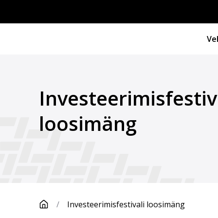
Ve
Investeerimisfestiv
loosimäng
/
Investeerimisfestivali loosimäng