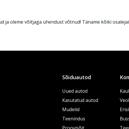
d ja oleme võitjaga ühendust võtnud! Täname kõiki osalejai
Sõiduautod
Kom
Uued autod
Kau
Kasutatud autod
Veo
Mudelid
Eris
Teenindus
Bus
Proovisõit
Tee