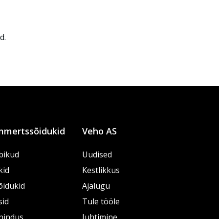
d.
mertssõidukid
Veho AS
bikud
Uudised
kid
Kestlikkus
õidukid
Ajalugu
sid
Tule tööle
nindus
Juhtimine