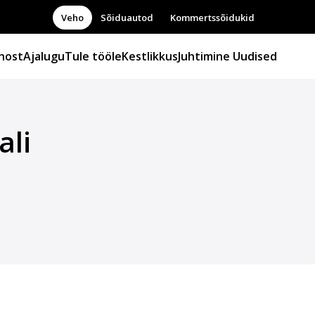
Veho
Sõiduautod
Kommertssõidukid
host
Ajalugu
Tule tööle
Kestlikkus
Juhtimine
Uudised
ali