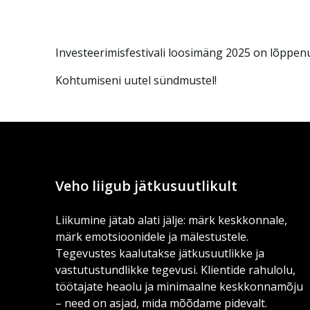
Investeerimisfestivali loosimäng 2025 on lõppenu
Kohtumiseni uutel sündmustel!
Veho liigub jätkusuutlikult
Liikumine jätab alati jälje: märk keskkonnale,
märk emotsioonidele ja mälestustele.
Tegevustes kaalutakse jätkusuutlikke ja
vastutustundlikke tegevusi. Klientide rahulolu,
töötajate heaolu ja minimaalne keskkonnamõju
– need on asjad, mida mõõdame pidevalt.